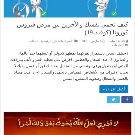
كيف تحمي نفسك والآخرين من مرض فيروس
كورونا (كوفيد-19)
نافذة دمياط
4 مارس، 2020
الأسرة والطفل
,
الرئيسية
,
خدمات
على
التعليقات
كيف
تحمي
1-نظف اليدين باستمرار بفركهما بمطهر كحولي أو غسلهما جيداً بالماء
نفسك
والصابون 2- عند السعال والعطس، احرص على تغطية الفم والأنف بمرفقك
والآخرين
من
المثني أو بمنديل ورقي، وتخلص من المنديل بعد ذلك فوراً واغسل يديك 3-
مرض
تجنب الاقتراب من الأشخاص المصابين بالحمى والسعال 4- إذا كنت مصابا
فيروس
كورونا
بالحمى والسعال وصعوبة التنفس، التمس …
(كوفيد-19)
مغلقة
أكمل القراءة »