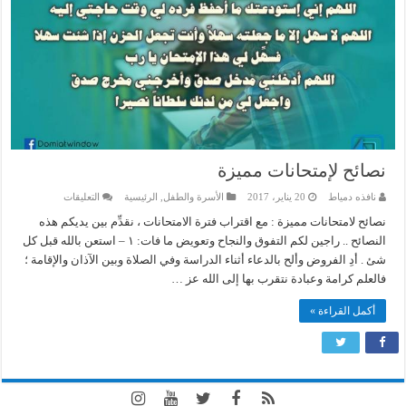
نصائح لإمتحانات مميزة
على
نافذه دمياط
20 يناير، 2017
الأسرة والطفل
,
الرئيسية
التعليقات
نصائح
لإمتحانات
نصائح لامتحانات مميزة : مع اقتراب فترة الامتحانات ، نقدِّم بين يديكم هذه
مميزة
النصائح .. راجين لكم التفوق والنجاح وتعويض ما فات: ١ – استعن بالله قبل كل
مغلقة
شئ . أدِ الفروض وألح بالدعاء أثناء الدراسة وفي الصلاة وبين الآذان والإقامة ؛
فالعلم كرامة وعبادة نتقرب بها إلى الله عز …
أكمل القراءة »