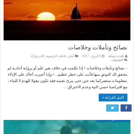
نصائح وتأملات وخلاصات
نافذه دمياط
6 أبريل، 2017
أخبار عاجلة
,
الرئيسية
,
كتاب واراء
على
التعليقات
نصائح
وتأملات
– نصائح وتأملات وخلاصات • إذا تكلمت في خلاف بغير علم أو برواية أحادية لم
وخلاصات
يتحقق لك التوثق منها فأنت على خطر عظيم .. • وإذا أجبرت أخاك على الإدلاء
مغلقة
بمعلومات ستضركما بعد حين حتى يبرئ نفسه فقد تكون معولا للهدم لا للبناء ،
مع افتراضنا حسن النية وعدم الاختراق …
أكمل القراءة »