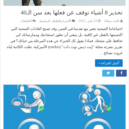
تحذير 8 أشياء توقف عن فعلها بعد سن الـ40
على
نافذه دمياط
23 يناير، 2022
الأسرة والطفل
,
الرئيسية
التعليقات
تحذير
8
احتياجاتنا الصحية تتغير مع تقدمنا في العمر، وقد تصبح العادات الصحية التي
أشياء
اكتسبتها بالفعل غير كافية، بل ينبغي أن تطور استجابتك وممارساتك كي
توقف
عن
تحافظ على صحتك. فماذا يقول لك الخبراء عن هذه المرحلة من حياتك؟ في
فعلها
بعد
تقرير نشرته مجلة “إيت ذيس نوت ذات” (eatthis) الأميركية، نقلت الكاتبة لياه
سن
غروث نصائح …
الـ40
مغلقة
أكمل القراءة »