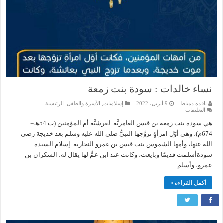
نساء خالدات : سودة بنت زمعة
نافذه دمياط
9 أبريل، 2022
إسلاميات
,
الأسرة والطفل
,
الرئيسية
على
التعليقات
نساء
خالدات
هي سودة بنت زمعة بن قيس العامريَّة القرشيَّة أم المؤمنين (ت 54هـ=
:
674م)، وهي أوَّل امرأةٍ تزوَّجها النبيُّ صلى الله عليه وسلم بعد خديجة رضي
سودة
بنت
الله عنها، وأمها الشموس بنت قيس بن عمرو النجارية. إسلام السيدة
زمعة
مغلقة
سودةأسلمت قديمًا وبايعت، وكانت عند ابن عمٍّ لها يقال له: السكران بن
عمرو، وأسلم …
أكمل القراءة »