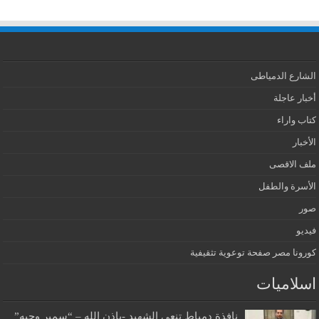
الشارع الدمياطى
أخبار عاجلة
كتاب واراء
الأخبار
ملف الاقصى
الأسرة والطفل
صور
فيديو
كورونا مصر صفحة توعوية تثقيفية
اسلاميات
نافذة دمياط تنعي الشهيد -بإذن الله – “سمير وجيه”