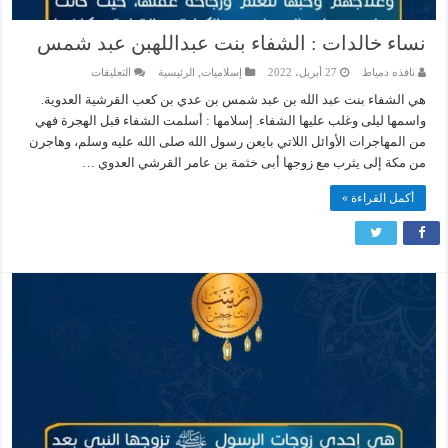
نساء خالدات : الشفاء بنت عبداللهبن عبد شمس
على
نافذه دمياط
27 أبريل، 2022
إسلاميات
,
الرئيسية
التعليقات
نساء
خالدات
هي الشفاء بنت عبد الله بن عبد شمس بن عدي بن كعب القرشية العدوية.
:
واسمها ليلى وغلب عليها الشفاء. إسلامها : أسلمت الشفاء قبل الهجرة فهي
الشفاء
بنت
من المهاجرات الأوائل اللاتي بايعن رسول الله صلى الله عليه وسلم، وهاجرن
عبداللهبن
من مكة إلى يثرب مع زوجها أبى خثمة بن عامر القرشي العدوي …
عبد
شمس
مغلقة
أكمل القراءة »