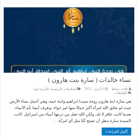
نساء خالدات ( سارة بنت هارون )
نافذه دمياط
6 أبريل، 2022
إسلاميات
,
الرئيسية
,
فكر ودعوة
على
التعليقات
نساء
خالدات
هي سارة ابنة هارون زوجة سيدنا ابراهيم وابنة عمه، وهي أجمل نساء الأرض
(
حيث لم يخلق الله امرأة أكثر جمالا منها غير حواء، وتعرف أيضا بأم الأنبياء،
سارة
بنت
بعدما كانت عاقر لا تلد، ولكن الله جعل من ذريتها أنبياء بني اسرائيل. كانت
هارون
)
السيدة سارة تنظر أن تصبح أمّا مثل أي امرأة …
مغلقة
أكمل القراءة »