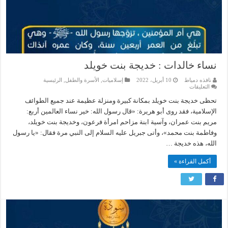
نساء خالدات : خديجة بنت خويلد
نافذه دمياط
10 أبريل، 2022
إسلاميات
,
الأسرة والطفل
,
الرئيسية
على
التعليقات
نساء
خالدات
تحظى خديجة بنت خويلد بمكانة كبيرة ومنزلة عظيمة عند جميع الطوائف
:
الإسلامية، فقد روى أبو هريرة: «قال رسول الله: خير نساء العالمين أربع:
خديجة
بنت
مريم بنت عمران، وآسية ابنة مزاحم امرأة فرعون، وخديجة بنت خويلد،
خويلد
مغلقة
وفاطمة بنت محمد»، وأتى جبريل عليه السلام إلى النبي مرة فقال: «يا رسول
الله، هذه خديجة …
أكمل القراءة »