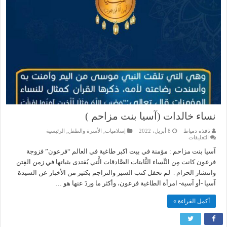
نساء خالدات (آسيا بنت مزاحم )
نافذه دمياط
8 أبريل، 2022
إسلاميات
,
الأسرة والطفل
,
الرئيسية
على
التعليقات
نساء
خالدات
آسيا بنت مزاحم : مؤمنة في بيت اكبر طاغية في العالم “فرعون” فزوجة
(آسيا
فرعون كانت مِن النِّساء الثَّابتات الصَّادقات الَّتي يُقتدى بثباتها في زمن الفِتن
بنت
مزاحم
وانتشار الحرام . ‏ لم تحفل كتب السير والتراجم بكثير من الأخبار عن السيدة
)
مغلقة
آسيا -أو آسية- امرأة الطاغية فرعون، وأكثر ما وردَ عنها هو …
أكمل القراءة »