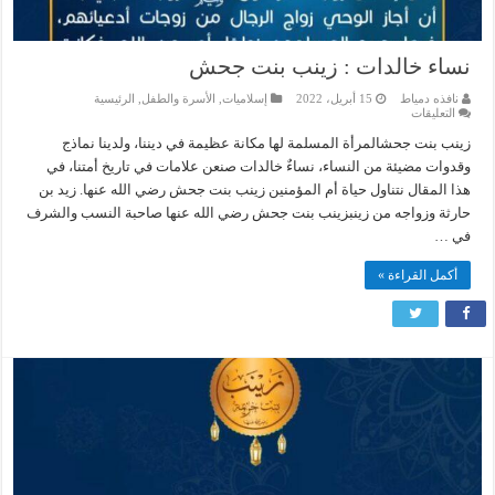
نساء خالدات : زينب بنت جحش
نافذه دمياط
15 أبريل، 2022
إسلاميات
,
الأسرة والطفل
,
الرئيسية
على
التعليقات
نساء
خالدات
زينب بنت جحشالمرأة المسلمة لها مكانة عظيمة في ديننا، ولدينا نماذج
:
وقدوات مضيئة من النساء، نساءٌ خالدات صنعن علامات في تاريخ أمتنا، في
زينب
بنت
هذا المقال نتناول حياة أم المؤمنين زينب بنت جحش رضي الله عنها. زيد بن
جحش
مغلقة
حارثة وزواجه من زينبزينب بنت جحش رضي الله عنها صاحبة النسب والشرف
في …
أكمل القراءة »