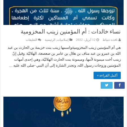
نساء خالدات : أم المؤمنين زينب المخزومية
على
نافذه دمياط
12 أبريل، 2022
إسلاميات
,
الرئيسية
التعليقات
نساء
خالدات
هي أم المؤمنين زينب المخزوميةواسمها زينب بنت خزيمة بن الحارث بن عبد
:
الله بن عمرو بن عبد مناف بن هلال بن عامر بن صعصعة، الهلاليّة. وقيل إنّ
أم
المؤمنين
زينب أخت ميمونة لأمها، وميمونة بنت الحارث الهلاليّة، وهي إحدى أمهات
زينب
المخزومية
المؤمنين وزوجات رسول الله، وتجدر الشارة إلى أن النبي -صلى الله عليه …
مغلقة
أكمل القراءة »