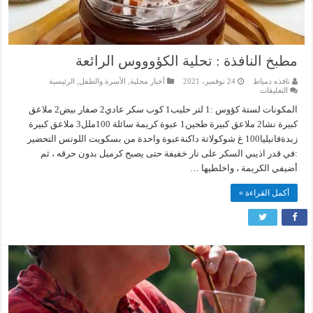
مطبخ النافذة : تحلية الكؤوووس الرائعة
نافذه دمياط
24 نوفمبر، 2021
أخبار محلية
,
الأسرة والطفل
,
الرئيسية
على
التعليقات
مطبخ
النافذة
المكونات لستة كؤوس :1 لتر حليب1 كوب سكر عادي2 صفار بيض2 ملاعق
:
كبيرة نشا2 ملاعق كبيرة طحين1 عبوة كريمة سائلة 100ملل3 ملاعق كبيرة
تحلية
الكؤوووس
زبدةفانيليا100 غ شوكولاتة داكنةعبوة واحدة من بسكويت اللوتس التحضير
الرائعة
مغلقة
:في قدر اذيبي السكر على نار خفيفة حتى يصبح كرميل بدون حرقه ، ثم
أضيفي الكريمة ، واخلطيها …
أكمل القراءة »