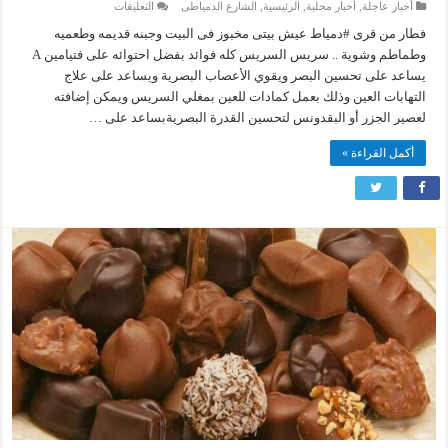
على
أخبار عاجلة
,
أخبار محلية
,
الرئيسية
,
الشارع الدمياطى
التعليقات
ما
فوائد
فطار من قرى #دمياط عيش بيتى مخبوز فى البيت وجبنه قديمه وطعميه
نبات
وطماطم وشوية .. سريس السريس كله فوائد بفضل احتوائه على فتيامين A
السريس
(الهندباء)
يساعد على تحسين البصر ويقوي الأعصاب البصرية ويساعد على علاج
مغلقة
التهابات العين وذلك بعمل كمادات للعين بمغلي السريس ويمكن إضافته
لعصير الجزر أو البقدونس لتحسين القدرة البصريةبساعد على …
أكمل القراءة »