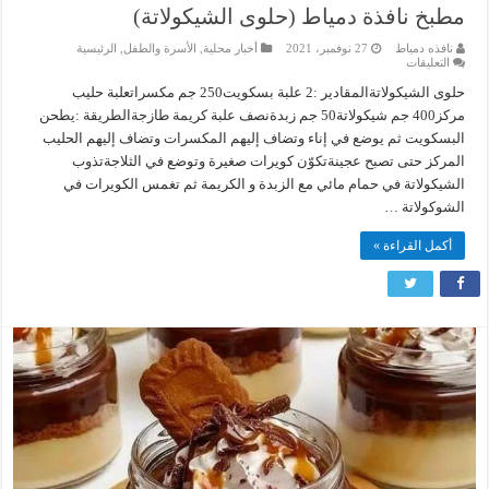
مطبخ نافذة دمياط (حلوى الشيكولاتة)
نافذه دمياط
27 نوفمبر، 2021
أخبار محلية
,
الأسرة والطفل
,
الرئيسية
على
التعليقات
مطبخ
نافذة
حلوى الشيكولاتةالمقادير :2 علبة بسكويت250 جم مكسراتعلبة حليب
دمياط
مركز400 جم شيكولاتة50 جم زبدةنصف علبة كريمة طازجةالطريقة :يطحن
(حلوى
الشيكولاتة)
البسكويت ثم يوضع في إناء وتضاف إليهم المكسرات وتضاف إليهم الحليب
مغلقة
المركز حتى تصبح عجينةتكوّن كويرات صغيرة وتوضع في الثلاجةتذوب
الشيكولاتة في حمام مائي مع الزبدة و الكريمة ثم تغمس الكويرات في
الشوكولاتة …
أكمل القراءة »