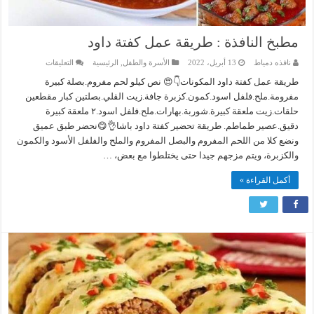
مطبخ النافذة : طريقة عمل كفتة داود
على
نافذه دمياط
13 أبريل، 2022
الأسرة والطفل
,
الرئيسية
التعليقات
مطبخ
النافذة
طريقة عمل كفتة داود المكونات👇😍 نص كيلو لحم مفروم.بصلة كبيرة
:
مفرومة.ملح.فلفل اسود.كمون.كزبرة جافة.زيت القلي.بصلتين كبار مقطعين
طريقة
عمل
حلقات.زيت ملعقة كبيرة.شوربة.بهارات.ملح.فلفل اسود.٢ ملعقة كبيرة
كفتة
داود
دقيق.عصير طماطم. طريقة تحضير كفتة داود باشا👌😋نحضر طبق عميق
مغلقة
ونضع كلا من اللحم المفروم والبصل المفروم والملح والفلفل الأسود والكمون
والكزبرة، ويتم مزجهم جيدا حتى يختلطوا مع بعض، …
أكمل القراءة »