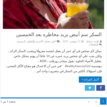
السكر سم أبيض يزيد مخاطره بعد الخمسين
نافذه دمياط
11 نوفمبر، 2021
أخبار محلية
,
الأسرة والطفل
,
الرئيسية
على
التعليقات
السكر
سم
يمكن لأي شخص في أي عمر أن يفعل لنفسه معروفًا ويتجنب السكر الزائد ،
أبيض
ولكن يجب على أي شخص يزيد عمره عن 50 عامًا أن يهتم بشكل خاص
يزيد
مخاطره
بتقليل الأشياء الحلوة. تقول ميجان روزفلت ، RDN ،
بعد
مؤسسة HealthyGroceryGirl : “في حين أن الاعتدال هو مفتاح الأكل الصحي ،
الخمسين
مغلقة
فإن استهلاك الكثير من السكر في مشروب واحد أمر …
أكمل القراءة »
1
»
2
صفحة 1 من 2