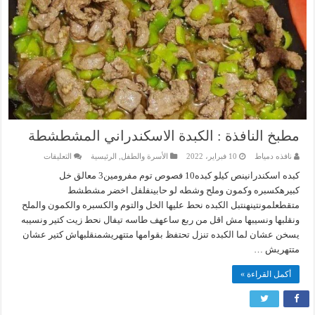
مطبخ النافذة : الكبدة الاسكندراني المشطشطة
على
نافذه دمياط
10 فبراير، 2022
الأسرة والطفل
,
الرئيسية
التعليقات
مطبخ
النافذة
كبده اسكندرانينص كيلو كبده10 فصوص توم مفرومين3 معالق خل
:
كبيرهكسبره وكمون وملح وشطه لو حابينفلفل اخضر مشطشط
الكبدة
الاسكندراني
متقطعلمونتينهنتبل الكبده نحط عليها الخل والتوم والكسبره والكمون والملح
المشطشطة
مغلقة
ونقلبها ونسيبها مش اقل من ربع ساعهف طاسه تيفال نحط زيت كتير ونسيبه
يسخن عشان لما الكبده تنزل تحتفظ بقوامها متتهريشمنقلبهاش كتير عشان
متتهريش …
أكمل القراءة »