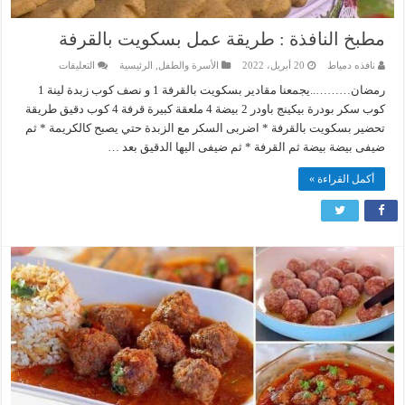
مطبخ النافذة : طريقة عمل بسكويت بالقرفة
على
نافذه دمياط
20 أبريل، 2022
الأسرة والطفل
,
الرئيسية
التعليقات
مطبخ
النافذة
رمضان………..يجمعنا مقادير بسكويت بالقرفة 1 و نصف كوب زبدة لينة 1
:
كوب سكر بودرة بيكينج باودر 2 بيضة 4 ملعقة كبيرة قرفة 4 كوب دقيق طريقة
طريقة
عمل
تحضير بسكويت بالقرفة * اضربى السكر مع الزبدة حتي يصبح كالكريمة * ثم
بسكويت
ضيفى بيضة بيضة ثم القرفة * ثم ضيفى اليها الدقيق بعد …
بالقرفة
مغلقة
أكمل القراءة »