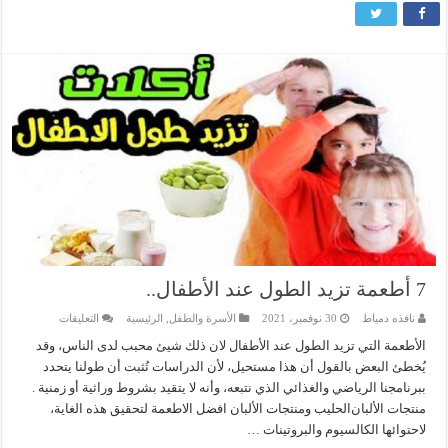
7 أطعمة تزيد الطول عند الأطفال..
على
نافذه دمياط
30 نوفمبر، 2021
الأسرة والطفل
,
الرئيسية
التعليقات
7
أطعمة
الأطعمة التي تزيد الطول عند الأطفال لان ذلك شيئ محبب لدى الناس، وقد
تزيد
يُخطئ البعض بالقول أن هذا مستحيل، لأن الدراسات تُثبت أن طولنا يتحدد
الطول
عند
ببرنامجنا الرياضي والغذائي الذي نتبعه، وأنه لا يتقيد بشروط وراثية أو زمنية .
الأطفال..
منتجات ﺍﻷﻟﺒﺎﻥالحليب ومنتجات الألبان افضل الاطعمة لتحقيق هذه الغاية،
مغلقة
لاحتوائها اﻟﻜﺎﻟﺴﻴﻮﻡ وﺍﻟﺒﺮﻭﺗﻴﻨﺎﺕ …