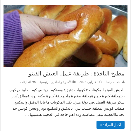
مطبخ النافذة : طريقة عمل العيش الفينو
على
نافذه دمياط
9 فبراير، 2022
الأسرة والطفل
,
الرئيسية
التعليقات
مطبخ
النافذة
العيش الفينو المكونات :٦كوبيات دقيق٢بيضةكوب زيتنص كوب حليبنص كوب
:
زيتمعلقة كبيرة خميرةمعلقة صغيرة ملحمعلقة كبيرة بيكنج بودر٤معالق كبار
طريقة
عمل
سكر طريقة العمل :في بولة هنزل بكل المكونات ماعادا الدقيق والبيكينج
العيش
الفينو
هنقلب كويس بمعلقة خشب ننزل بالدقيق والبيكينج بودر ونعجن كويس جدا
مغلقة
لحد ماالعجينة تبقى مطاطية وده اهم حاجة في العجينة هنسيبها …
أكمل القراءة »