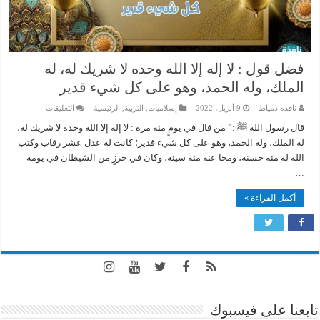
فضل قول : لا إله إلا الله وحده لا شريك له، له
الملك، وله الحمد، وهو على كل شيء قدير
على
نافذه دمياط
9 أبريل، 2022
إسلاميات
,
التربية
,
الرئيسية
التعليقات
فضل
قول
قال رسول الله ﷺ :” مَن قال في يومٍ مئة مرة : لا إله إلا الله وحده لا شريك له،
:
له الملك، وله الحمد، وهو على كل شيء قدير؛ كانت له عدل عشر رقاب وكتب
لا
إله
الله له مئة حسنة، ومحا عنه مئة سيئة، وكان في حرزٍ من الشيطان في يومه
إلا
…
الله
وحده
لا
أكمل القراءة »
شريك
له،
له
الملك،
وله
الحمد،
وهو
على
كل
شيء
قدير
مغلقة
تابعنا على فيسبوك