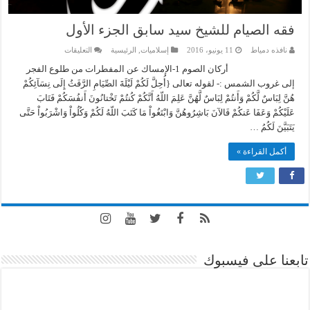
فقه الصيام للشيخ سيد سابق الجزء الأول
على
نافذه دمياط
11 يونيو، 2016
إسلاميات
,
الرئيسية
التعليقات
فقه
الصيام
أركان الصوم 1-الإمساك عن المفطرات من طلوع الفجر
للشيخ
إلى غروب الشمس :- لقوله تعالى {أُحِلَّ لَكُمْ لَيْلَةَ الصِّيَامِ الرَّفَثُ إِلَى نِسَآئِكُمْ
سيد
سابق
هُنَّ لِبَاسٌ لَّكُمْ وَأَنتُمْ لِبَاسٌ لَّهُنَّ عَلِمَ اللّهُ أَنَّكُمْ كُنتُمْ تَخْتانُونَ أَنفُسَكُمْ فَتَابَ
الجزء
عَلَيْكُمْ وَعَفَا عَنكُمْ فَالآنَ بَاشِرُوهُنَّ وَابْتَغُواْ مَا كَتَبَ اللّهُ لَكُمْ وَكُلُواْ وَاشْرَبُواْ حَتَّى
الأول
مغلقة
يَتَبَيَّنَ لَكُمُ …
أكمل القراءة »
تابعنا على فيسبوك