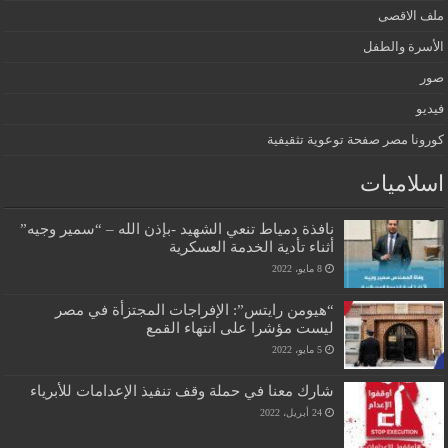
ملف الاقصى
الأسرة والطفل
صور
فيديو
كورونا مصر صفحة توعوية تثقيفية
اسلاميات
نافذة دمياط تنعي الشهيد -بإذن الله – “سمير وجيه”
أثناء تأدية الخدمة العسكرية
8 مايو، 2022
“هيومن رايتس”: الإفراجات المجتزأة في مصر
ليست مؤشرا على انتهاء القمع
5 مايو، 2022
شارك معنا في حملة وقف تنفيذ الإعدامات للأبرياء
24 أبريل، 2022