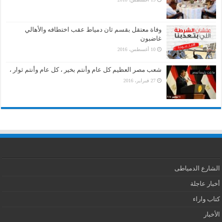
وفاة معتقل بقسم ثان دمياط عقب اختطافه والأهالي
غاضبون
10 أغسطس، 2016
شعب مصر العظيم كل عام وأنتم بخير ، كل عام وأنتم ثوار ،
27 فبراير، 2016
الشارع الدمياطى
أخبار عاجلة
كتاب واراء
الأخبار