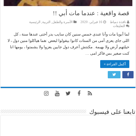
قصة واقعية : عندما مات أبي !!
نافذة دمياط
16 فبراير، 2020
الأسرة والطفل
,
التربية
,
الرئيسية
على
التعليقات
قصة
واقعية
لما أبويا مات وأنا عندى خمس سنين كان سايب بدر أختى عندها سنة ، كل
:
اللى جاى يعزى أمى من الستات كانوا بيقولوا لبعض :هما هياكلوا منين دول ، لا
عندما
مات
حيلتهم أرض ولا بهيمة . مكنتش أعرف دول جايين يعزوا ولا يشمتوا ، يومها انا
أبي
!!
كنت صغير بس فاكر امى …
مغلقة
أكمل القراءة »
تابعنا على فيسبوك