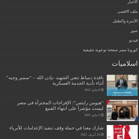
الأخبار
ملف الاقصى
الأسرة والطفل
صور
فيديو
كورونا مصر صفحة توعوية تثقيفية
اسلاميات
نافذة دمياط تنعي الشهيد -بإذن الله – “سمير وجيه”
أثناء تأدية الخدمة العسكرية
8 مايو، 2022
“هيومن رايتس”: الإفراجات المجتزأة في مصر
ليست مؤشرا على انتهاء القمع
5 مايو، 2022
شارك معنا في حملة وقف تنفيذ الإعدامات للأبرياء
24 أبريل، 2022