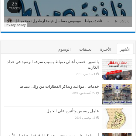
الأشهر
الأخيرة
تعليقات
الوسوم
بالصور ..غضب أهالي دمياط بسبب سرقة الرصيد في عداد
الكارت
1 سبتمبر، 2016
خدمات : مواعيد وتذاكر القطارات من وإلى دمياط
22 أغسطس، 2019
عامل ريسس وتأثيره على الحمل
19 نوفمبر، 2016
أمير قطر على تويتر: نقف مع تركيا لوقوفها مع قضايا الأمة