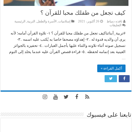
كيف تجعل من طفلك محبا للقرآن ؟
نافذه دمياط
26 أكتوبر، 2021
إسلاميات
,
الأسرة والطفل
,
التربية
,
الرئيسية
على
التعليقات
كيف
تجعل
#تربية_أبنائناكيف تجعل من طفلك محبا للقرآن ؟ ١- تلاوة القرآن أمامه؛ لأنه
من
يرى أن والديه قدوة له ..٢- إهداؤه مصحفا خاصا به يُكتب عليه اسمه ..٣-
طفلك
محبا
تسجيل صوته أثناء تلاوته والثناء عليها بأجمل العبارات ..٤- تحفيزه بالجوائز
للقرآن
العينية بعد إتمامه لحفظه ..٥- قراءة قصص القرآن عليه عندما يخلد إلى النوم
؟
مغلقة
…
أكمل القراءة »
تابعنا على فيسبوك