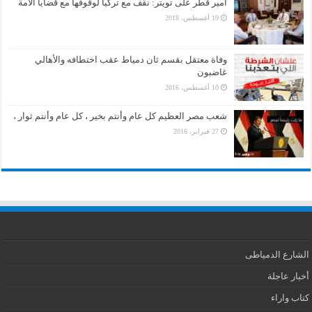
أمير قطر على تويتر: نقف مع تركيا لوقوفها مع قضايا الأمة
19 أغسطس، 2018
وفاة معتقل بقسم ثان دمياط عقب اختطافه والأهالي
غاضبون
10 أغسطس، 2016
شعب مصر العظيم كل عام وأنتم بخير ، كل عام وأنتم ثوار ،
27 فبراير، 2016
الشارع الدمياطى
أخبار عاجلة
كتاب واراء