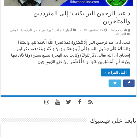
د.عبد الرحمن البر يكتب: إلى المترددين
والمتأخرين
نافذه دمياط
15 سبتمبر، 2019
أخبار عاجلة
,
الثورة في مصر
,
الرئيسية
,
الوعي
على
التعليقات
د.عبد
الرحمن
كتب: أ. د. عبدالرحمن البر إِلّا تَنْصُرُوهُ فَقَدْ نَصَرَهُ اللّهُ الْحَمْدُ للهِ، والصَّلَاةُ
البر
وَالسَّلَامُ عَلَى رَسُولِ اللهِ، وَعَلَى آلِهِ وَصَحْبِهِ وَمَنْ وَالَاهُ. وَبَعْدُ؛ فقد ذكر ابن
يكتب:
إلى
إسحاق أن الله تعالى ذَكَرَ تَبُوكَ (وكانت بعد الهجرة بتسع سنين) وَمَا كَانَ فِيهَا
المترددين
مِنْ تَثَاقُلِ الْمُسْلِمِينَ عَنْهَا، وَمَا أَعْظَمُوا مِنْ غَزْوِ الرّومِ، حِينَ …
والمتأخرين
مغلقة
أكمل القراءة »
تابعنا على فيسبوك