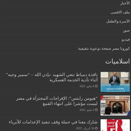
الأخبار
ملف الاقصى
الأسرة والطفل
صور
فيديو
كورونا مصر صفحة توعوية تثقيفية
اسلاميات
نافذة دمياط تنعي الشهيد -بإذن الله – “سمير وجيه”
أثناء تأدية الخدمة العسكرية
8 مايو، 2022
“هيومن رايتس”: الإفراجات المجتزأة في مصر
ليست مؤشرا على انتهاء القمع
5 مايو، 2022
شارك معنا في حملة وقف تنفيذ الإعدامات للأبرياء
24 أبريل، 2022