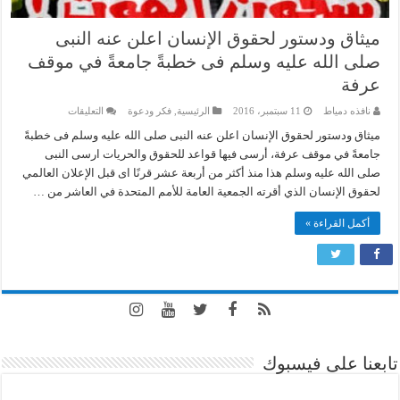
ميثاق ودستور لحقوق الإنسان اعلن عنه النبى
صلى الله عليه وسلم فى خطبةً جامعةً في موقف
عرفة
على
نافذه دمياط
11 سبتمبر، 2016
الرئيسية
,
فكر ودعوة
التعليقات
ميثاق
ودستور
ميثاق ودستور لحقوق الإنسان اعلن عنه النبى صلى الله عليه وسلم فى خطبةً
لحقوق
جامعةً في موقف عرفة، أرسى فيها قواعد للحقوق والحريات ارسى النبى
الإنسان
اعلن
صلى الله عليه وسلم هذا منذ أكثر من أربعة عشر قرنًا اى قبل الإعلان العالمي
عنه
لحقوق الإنسان الذي أقرته الجمعية العامة للأمم المتحدة في العاشر من …
النبى
صلى
الله
أكمل القراءة »
عليه
وسلم
فى
خطبةً
جامعةً
في
موقف
عرفة
مغلقة
تابعنا على فيسبوك