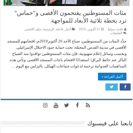
مئات المستوطنين يقتحمون الأقصى و”حماس”
ترد بخطة ثلاثية الأبعاد للمواجهة
نافذه دمياط
21 أكتوبر، 2019
أخبار عاجلة
,
الرئيسية
,
ملف الاقصى
على
التعليقات
مئات
المستوطنين
جدَّد المئات من المستوطنين، صباح الأحد 20 أكتوبر2019م، اقتحامهم للمسجد
يقتحمون
الأقصى في مدينة القدس المحتلة، تحت حماية جنود الاحتلال الإسرائيلي.
الأقصى
و”حماس”
وبحسب وسائل إعلام صهيونية، فإن مئات المستوطنين توافدوا منذ الصباح
ترد
الباكر عند حائط البراق؛ استعدادًا لاقتحام باحات المسجد الأقصى. وتأتي هذه
بخطة
ثلاثية
المداهمات العدوانية ترجمة لدعوات جماعات الهيكل، بالتزامن مع اليوم …
الأبعاد
للمواجهة
مغلقة
أكمل القراءة »
تابعنا على فيسبوك