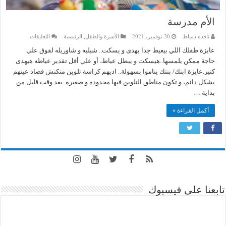
الأم مدرسة
على
نافذه دمياط
30 نوفمبر، 2021
الأسرة والطفل
,
الرئيسية
التعليقات
الأم
مدرسة
عايزة طفلك اللي بيعيط جدا يهدى و يسكت.. شيليه و شاوريله لفوق علي
مغلقة
حاجة ممكن يلمسها..هيسكت و يبطل عياط، أو علي أقل تقدير عياطه هيهدى
كتير.عايزة ابنك/ بنتك يناموا بسهولة.. اديهم كراسة تلوين متكنش قصاد عينهم
بشكل دائم، و تكون مناطق التلوين فيها محدودة و صغيرة..بعد وقت قليل من
بداية …
أكمل القراءة »
تابعنا على فيسبوك