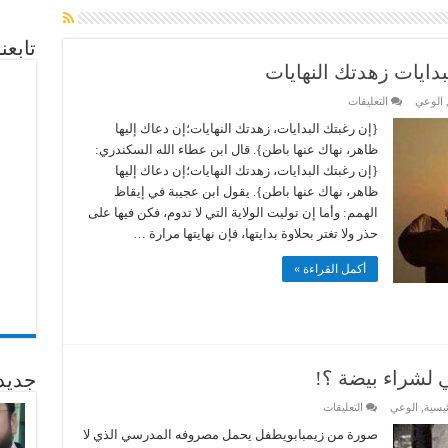
تابع
بدايات زهدتك النهايات
على
الوعي
التعليقات
من
الحكم
{إن رغبتك البدايات، زهدتك النهايات؛إن دعاك إليها
العطائية
ظاهر، نهاك عنها باطن}. قال ابن عطاء الله السكندري:
:إن
رغبتك
{إن رغبتك البدايات، زهدتك النهايات؛إن دعاك إليها
البدايات
ظاهر، نهاك عنها باطن}. يقول ابن عجيبة في إيقاظ
زهدتك
النهايات
الهمم: وأما إن توليت الولاية التي لا تدوم، فكن فيها على
مغلقة
حذر ولا تغتر بحلاوة بدايتها، فإن نهايتها مرارة …
أكمل القراءة »
 لشراء بيضة ؟!
جديد
على
ئيسية
,
الوعي
التعليقات
مصروف
طفل
‌‎صورة من ‎زيمبابويطفل يحمل مصروفه المدرسي الذي لا
بالملايين