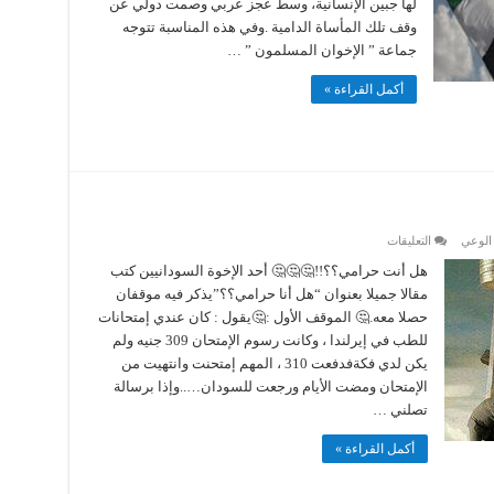
لها جبين الإنسانية، وسط عجز عربي وصمت دولي عن
وللمرابطين
في
وقف تلك المأساة الدامية .وفي هذه المناسبة تتوجه
الأقصى
جماعة ” الإخوان المسلمون ” …
مغلقة
أكمل القراءة »
على
الوعي
التعليقات
هل
أنت
هل أنت حرامي؟؟!!🤔🤔🤔 أحد الإخوة السودانيين كتب
حرامي؟؟!!
مقالا جميلا بعنوان “هل أنا حرامي؟؟”يذكر فيه موقفان
مغلقة
حصلا معه.🤔 الموقف الأول :🤔يقول : كان عندي إمتحانات
للطب في إيرلندا ، وكانت رسوم الإمتحان 309 جنيه ولم
يكن لدي فكةفدفعت 310 ، المهم إمتحنت وانتهيت من
الإمتحان ومضت الأيام ورجعت للسودان…..وإذا برسالة
تصلني …
أكمل القراءة »