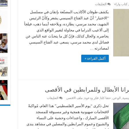
على
,
كتاب واراء
التعليقات
وائل
قنديل
يكشف طوفان الأكاذيب المصنّعة بإتقان في مسلسل
يكتب:
“الاختيار” أنّ عبد الفتاح السيسي يشعر وكأنّ الرئيس
بين
قمح
الشهيد، محمد مرسي، يطارده، ويلاحقه أينما ذهب، فيلجأ
مرسي
إلى ألاعيب الدراما في محاولة لتغيير الواقع الذي
وقمح
ياسر
يحاصره. والحال كذلك، فإنّ كل ما يتحدّث عنه الناس عن
جلال
مغلقة
فضائل لدى محمد مرسي، يسعى عبد الفتاح السيسي
لمصادرته …
أكمل القراءة »
سرانا الأبطال وللمرابطين في الأقصى
على
ئيسية
,
الوعي
,
حقنا كلنا
,
فكر ودعوة
,
ملف الاقصى
التعليقات
في
يوم
تحل ذكرى “يوم الأسير الفلسطيني” هذا العام، مُواكبةً
الأسير
لاقتحامات صهيونية همجية وغير مسبوقة للمسجد
..
تحية
الأقصى المبارك ، واعتداءات وحشية على النساء
إجلال
لأسرانا
والشيوخ وعموم المرابطين والمصلين في مشاهد يندى
الأبطال