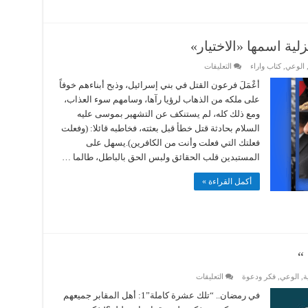
ية اسمها «الاختيار»
على
الوعي
,
كتاب واراء
التعليقات
إحسان
الفقيه
أعْمَلَ فرعون القتل في بني إسرائيل، وذبح أبناءهم خوفاً
تكتب:
على ملكه من الذهاب لرؤيا رآها، وسامهم سوء العذاب،
مسرحية
هزلية
ومع ذلك كله، لم يستنكف عن التشهير بموسى عليه
اسمها
السلام بحادثة قتل خطأ قبل بعثته، فخاطبه قائلا: (وفعلت
«الاختيار»
مغلقة
فعلتك التي فعلت وأنت من الكافرين).يسهل على
المستبدين قلب الحقائق ولبس الحق بالباطل، طالما …
أكمل القراءة »
“
على
ة
,
الوعي
,
فكر ودعوة
التعليقات
في
رمضان..
في رمضان.. “تلك عشرة كاملة”1: أهل المقابر جميعهم
”