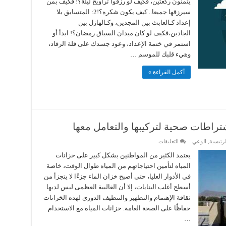
يتمنون ركعتين، فكيف لو رزقوا تراويح ليلة؟! فكيف بمن
تلك
عشرة
سيرزقها جميعا.. كيف يكون شكره؟!2: المتسابق بلا
كاملة
“
إعداد كـالعابث بين المجدين، وكـالهازل بين
مغلقة
الجادين،فكيف لو كان ميدان السباق رمضان؟! ابدأ أو
استمر في ختمة الإعداد، وعود جسدك على قلة الرقاد،
وهيء قلبك للموسم …
أكمل القراءة »
شتراطات صحية لتركيبها والتعامل معها
على
لرئيسية
,
الوعي
التعليقات
خزانات
المياه
يعتمد الكثير من المواطنين بشكل كبير على خزانات
فيها
المياه لتأمين احتياجاتهم من المياه طوال الوقت، خاصة
سم
قاتل..
في الأدوار العليا، حتى أصبح خزان الماء جزءًا لا يتجزأ من
اشتراطات
أسطح أغلب البنايات، إلا أن الغالبية العظمى ليس لديها
صحية
لتركيبها
ثقافة الإهتمام والتطهير والتنظيف الدوري لهذه الخزانات
والتعامل
معها
حفاظًا على الصحة العامة. خزانات المياه مع الاستخدام
مغلقة
…