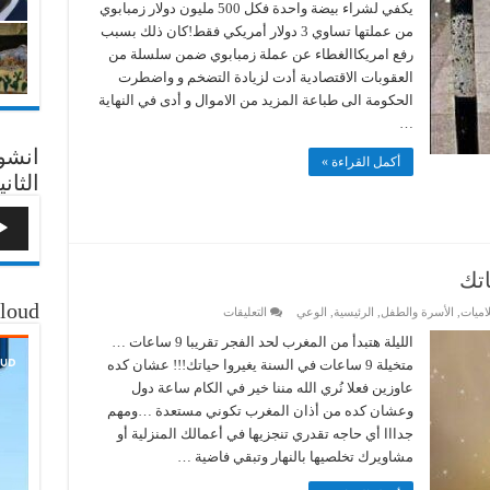
يكفي لشراء بيضة واحدة فكل 500 مليون دولار زمبابوي
ولا
يكفي
من عملتها تساوي 3 دولار أمريكي فقط!كان ذلك بسبب
لشراء
رفع امريكاالغطاء عن عملة زمبابوي ضمن سلسلة من
بيضة
؟!
العقوبات الاقتصادية أدت لزيادة التضخم و واضطرت
مغلقة
الحكومة الى طباعة المزيد من الاموال و أدى في النهاية
…
انشو
أكمل القراءة »
الثاني
اتك
loud
على
اميات
,
الأسرة والطفل
,
الرئيسية
,
الوعي
التعليقات
الليلة
فرصتك
الليلة هتبدأ من المغرب لحد الفجر تقريبا 9 ساعات …
العظيمة
متخيلة 9 ساعات في السنة يغيروا حياتك!!! عشان كده
لتغيير
حياتك
عاوزين فعلا نُري الله مننا خير في الكام ساعة دول
مغلقة
وعشان كده من أذان المغرب تكوني مستعدة …ومهم
جدااا أي حاجه تقدري تنجزيها في أعمالك المنزلية أو
مشاويرك تخلصيها بالنهار وتبقي فاضية …