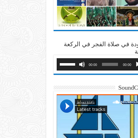
دة في صلاة الفجر في الركعة
ة
00:00
00:00
SoundC