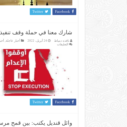
Twitter
Facebook
شارك معنا في حملة وقف تنفيذ ا
نافذه دمياط
24 أبريل، 2022
أخبار عاجلة
,
أخبا
على
التعليقات
شارك
معنا
في
حملة
وقف
تنفيذ
الإعدامات
للأبرياء
مغلقة
Twitter
Facebook
وائل قنديل يكتب: بين قمح مر