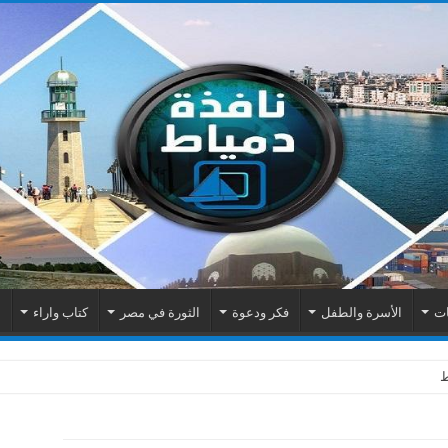
ات
الأسرة والطفل
فكر ودعوة
الثورة في مصر
كتاب واراء
م