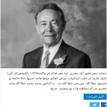
عطا
الله
..
ابتكار
مصري
ابن
دمياطية
مغلقة
عشان تبقي فخور أنك مصري.. لما تقف قدام اي ماكينةATM ( ماكينةصراف آلي)
خليك عارف ان اغلب الماكينات دي في العالم جواها حاجة اسمها Atalla Box او
صندوق عطا الله, مين بقي عطا الله ده .. ده الدكتور محمد محمد عطا الله واحد
مصري من أم دمياطيه واب بورسعيدى خريج …
أكمل القراءة »