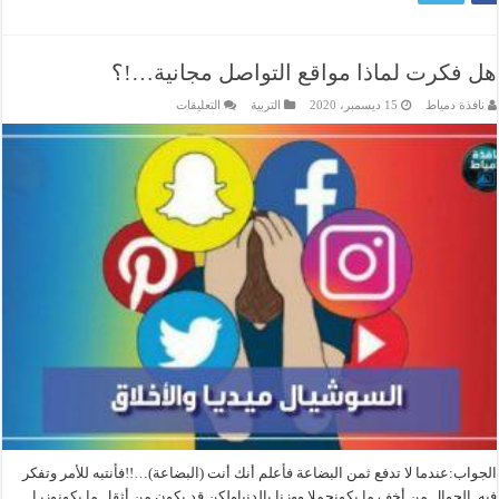
هل فكرت لماذا مواقع التواصل مجانية…!؟
على
نافذة دمياط
15 ديسمبر، 2020
التربية
التعليقات
هل
فكرت
لماذا
مواقع
التواصل
مجانية…!؟
مغلقة
الجواب:عندما لا تدفع ثمن البضاعة فأعلم أنك أنت (البضاعة)…!!فأنتبه للأمر وتفكر
فيه..‏الجوال من أخف ما يكونحملا ووزنا بالدنياولكن قد يكون من أثقل ما يكونوزرا