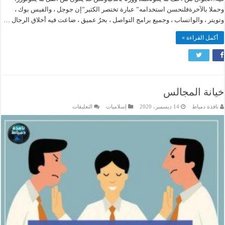
وحملا بالآخرةفلنحسن استخدامه” عبارة تختصر الكثير”إن جوجل ، والفيس بوك ،
وتويتر ، والواتساب ، وجميع برامج التواصل ، بحرٌ عميق ، ضاعت فيه أخلاق الرجال …
أكمل القراءة »
خيانة المجالس
على
نافذة دمياط
14 ديسمبر، 2020
إسلاميات
التعليقات
خيانة
المجالس
مغلقة