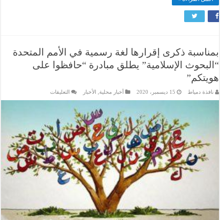
بمناسبة ذكرى إقرارها لغة رسمية في الأمم المتحدة
“البحوث الإسلامية” يطلق مبادرة “حافظوا على
هويتكم”
على
نافذة دمياط
15 ديسمبر، 2020
أخبار محلية
,
الأخبار
التعليقات
بمناسبة
ذكرى
إقرارها
لغة
رسمية
في
الأمم
المتحدة
“البحوث
الإسلامية”
يطلق
مبادرة
“حافظوا
على
هويتكم”
مغلقة