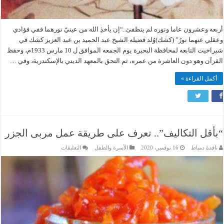
أربعه وعشرون عاما ونوره لم ينطفئ..“إن يأخذِ الله من عينيّ نورهما ففي فؤادي
وعقلي عنهما نورُ” (كشك)وُلد فضيله الشيخ عبد الحميد بن عبد العزيز كشك في
شبراخيت التابعه لمحافظة البحيرة يوم الجمعه الموافق ل 10 مارس 1933م، وحفظ
القرآن وهو دون العاشرة من عمره، ثم التحق بالمعهد الديني بالإسكندرية، وفي …
أكمل القراءة »
“بأقل التكاليف”.. تعرف على طريقة عمل مربى الجزر
على
نافذة دمياط
16 نوفمبر، 2020
الأسرة والطفل
التعليقات
“بأقل
التكاليف”..
تعرف
على
طريقة
عمل
مربى
الجزر
مغلقة