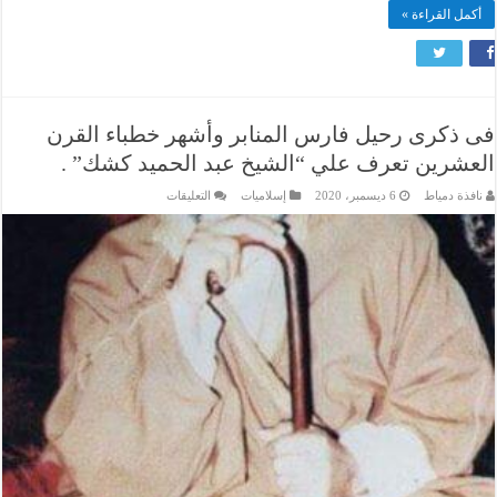
أكمل القراءة »
فى ذكرى رحيل فارس المنابر وأشهر خطباء القرن
العشرين تعرف علي “الشيخ عبد الحميد كشك” .
على
نافذة دمياط
6 ديسمبر، 2020
إسلاميات
التعليقات
فى
ذكرى
رحيل
فارس
المنابر
وأشهر
خطباء
القرن
العشرين
تعرف
علي
“الشيخ
عبد
الحميد
كشك”
.
مغلقة