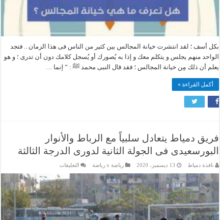
بكل أسف ؛ لقد انتشرت خيانة المجالس بين كثير من الناس فى هذا الزمان .. فتجد
الواحد منهم يجلس و يتكلم معك و إذا به يُصورك أو يُسجل كلامك دون أن تدرى ؛ و هو
يعلم أن ذلك مِن خيانة المجالس ؛ فقد قال النبى محمد ﷺ : ” إنما …
أكمل القراءة »
فريق دمياط يتعادل سلبياً مع الرباط والأنوار
البورسعيدى فى الجولة الثانية لدورى الدرجة الثالثة
على
نافذة دمياط
13 ديسمبر، 2020
رياضة x رياضة
التعليقات
فريق
دمياط
يتعادل
سلبياً
مع
الرباط
والأنوار
البورسعيدى