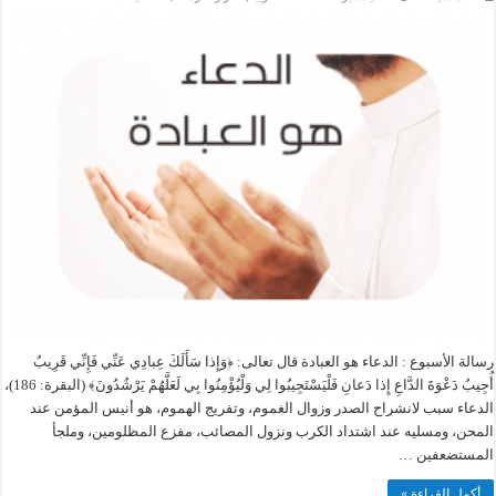
رسالة
الأسبوع
:
الدعاء
هو
العبادة
مغلقة
رسالة الأسبوع : الدعاء هو العبادة قال تعالى: ﴿وَإِذا سَأَلَكَ عِبادِي عَنِّي فَإِنِّي قَرِيبٌ
أُجِيبُ دَعْوَةَ الدَّاعِ إِذا دَعانِ فَلْيَسْتَجِيبُوا لِي وَلْيُؤْمِنُوا بِي لَعَلَّهُمْ يَرْشُدُونَ﴾ (البقرة: 186)،
الدعاء سبب لانشراح الصدر وزوال الغموم، وتفريج الهموم، هو أنيس المؤمن عند
المحن، ومسليه عند اشتداد الكرب ونزول المصائب، مفزع المظلومين، وملجأ
المستضعفين …
أكمل القراءة »