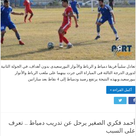
فى
الجولة
الثانية
لدورى
الدرجة
الثالثة
مغلقة
تعادل سلبياً فريقا دمياط و الرباط والأنوار البورسعيدى بدون أهداف، في الجولة الثانية
لدورى الدرجة الثالثة فى المباراة التي جرت بينهما على ملعب الرباط والأنوار
ببورسعيد،وبهذه النتيجة يرتفع رصيد ودمياط إلى 4 نقاط بعد مباراتين
أكمل القراءة »
أحمد فكري الصغير يرحل عن تدريب دمياط .. تعرف
على السبب