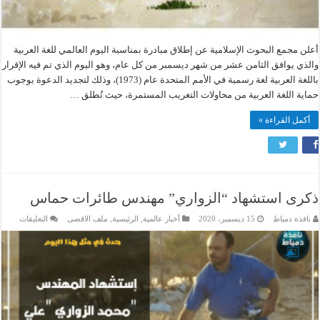
أعلن مجمع البحوث الإسلامية عن إطلاق مبادرة بمناسبة اليوم العالمي للغة العربية
والذي يوافق الثامن عشر من شهر ديسمبر من كل عام، وهو اليوم الذي تم فيه الإقرار
باللغة العربية لغة رسمية في الأمم المتحدة عام (1973)، وذلك لتجديد الدعوة بوجوب
حماية اللغة العربية من محاولات التغريب المستمرة، حيث تُطلق …
أكمل القراءة »
ذكرى استشهاد “الزواري” مهندس طائرات حماس
على
نافذة دمياط
15 ديسمبر، 2020
أخبار عالمية
,
الرئيسية
,
ملف الاقصى
التعليقات
ذكرى
استشه
“الزوا
مهندس
طائرا
حماس
مغلقة