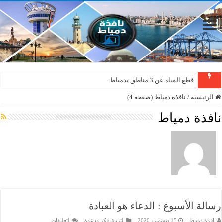
دمياط : سقوط شجرة على الأسلاك الكهربائية بمنطقة المطرى
الرئيسية
/
نافذة دمياط (صفحه 4)
نافذة دمياط
رسالة الأسبوع : الدعاء هو العبادة
على
نافذة دمياط
15 ديسمبر، 2020
التربية
,
فكر ودعوة
التعليقات