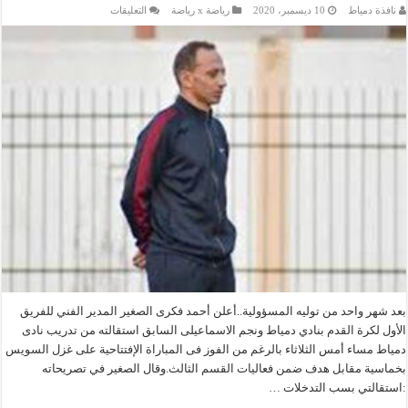
على
نافذة دمياط
10 ديسمبر، 2020
رياضة x رياضة
التعليقات
أحمد
فكري
الصغير
يرحل
عن
تدريب
دمياط
..
تعرف
على
السبب
مغلقة
بعد شهر واحد من توليه المسؤولية..أعلن أحمد فكرى الصغير المدير الفني للفريق
الأول لكرة القدم بنادي دمياط ونجم الاسماعيلى السابق استقالته من تدريب نادى
دمياط مساء أمس الثلاثاء بالرغم من الفوز فى المباراة الإفتتاحية على غزل السويس
بخماسية مقابل هدف ضمن فعاليات القسم الثالث.وقال الصغير في تصريحاته
:استقالتي بسب التدخلات …