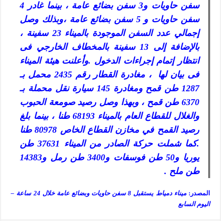
سفن حاويات و3 سفن بضائع عامة ، بينما غادر 4
سفن حاويات و 5 سفن بضائع عامة ،وبذلك وصل
إجمالي عدد السفن الموجودة بالميناء 23 سفينة ،
بالإضافة إلى 13 سفينة بالمخطاف الخارجي فى
انتظار إتمام إجراءات الدخول .وأعلنت هيئة الميناء
فى بيان لها ، مغادرة القطار رقم 2435 محمل بـ
1287 طن قمح ومغادرة 145 سيارة نقل محملة بـ
6370 طن قمح ، وبهذا وصل رصيد صومعة الحبوب
والغلال للقطاع العام بالميناء 68193 طنا ، بينما بلغ
رصيد القمح في مخازن القطاع الخاص 80978 طنا
.كما شملت حركة الصادر من الميناء 37631 طن
يوريا و50 طن فوسفات و3400 طن رمل و14383
طن ملح .
المصدر:
ميناء دمياط يستقبل 8 سفن حاويات وبضائع عامة خلال 24 ساعة –
اليوم السابع