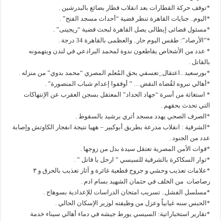
*توقف حركة القطارات بعد انقلاب قطار بضائع بالبدرشين .
*اليوم.. جنايات القاهرة تنظر قضية “أحداث مسجد الفتح” .
*مسئول قضائى إيطالى يصل القاهرة لبحث قضية “ريجينى” .
*”الأرصاد”: طقس اليوم حار.. والعظمى بالقاهرة 34 درجة .
* عدد من الأشخاص يقاطعون ندوة لمحمد البرادعي في لندن ويتهمونه
بالقاتل .
*بورسعيد ..اعتقال_تعسفي بحق المُعلم المصري “محمد بدوي” من منزله .
*أهالي نبروه لقُضاه النقض… ” أوقفوا إعدام شباب المنصورة” .
* استغاثة من أسرة “جهاد الحداد” المعتقل بسجن العقرب عن الإنتهاكات
التي تحدث بحقهم .
*الصرف الصحي يهدد مسجد أثري برشيد بالسقوط .
*الشرقية : انقلاب مدرعة بطريق أبوكبير – ههيا نتيجة انفجار الكاوتش وإصابة
عدد من الجنود .
*قوات الأمن المصرية تعتقل سيدة بدل من زوجها .
*ثوار السكاكرة بالشرقية للسيسي ” ارحل يا قاتل ” .
*علامات تعذيب وحشي و جروح قطعية غائرة و آثار تعذيب بالحرق و ٣
رصاصات من الخلف في حثمان الشهيد بسام ادم .
*مسلسل الفشل.. تسريب امتحان الدراسات للإعدادية بسوهاج .
*الحبس سنه غيابياً وعزل من وظيفته لوزير الإسكان الحالي .
*تقارير استخباراتية: السيسي يورط جيشه في دماء أهالي سيناء خدمة