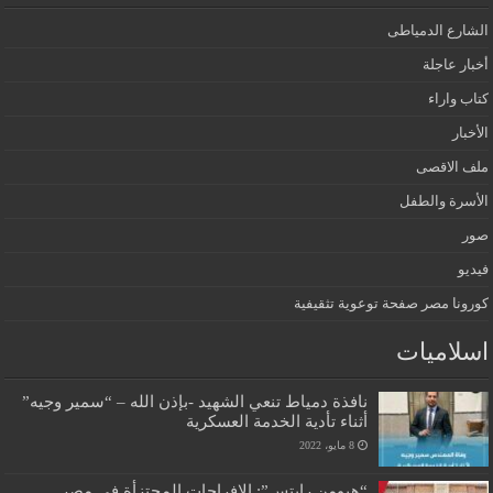
الشارع الدمياطى
أخبار عاجلة
كتاب واراء
الأخبار
ملف الاقصى
الأسرة والطفل
صور
فيديو
كورونا مصر صفحة توعوية تثقيفية
اسلاميات
نافذة دمياط تنعي الشهيد -بإذن الله – “سمير وجيه”
أثناء تأدية الخدمة العسكرية
8 مايو، 2022
“هيومن رايتس”: الإفراجات المجتزأة في مصر