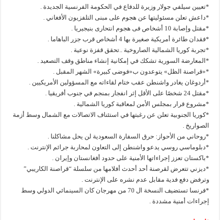
*تعيين سيلفي جولار وزيرة للدفاع في الحكومة الفرنسية الجديدة .
*داعش تعلن مسئوليتها عن هجوم على مبنى التلفزيون الأفغاني .
*مقتل وإصابة 10 أشخاص فى هجوم انتحارى بنيجيريا .
*فقدان طائرة أمريكية صغيرة بها 4 أشخاص قرب جزر الباهاما .
*تجربة كوريا الشمالية الصاروخية ..تحقق قفزة نوعية .
*المعارضة السورية تشكك في إمكانية إنشاء مناطق وقف التصعيد .
*«قراصنة الظل» يتوعدون ب«فوضى كبيرة» الشهر المقبل .
*أردوغان يغادر واشنطن عقب ختام لقاءاته مع المسؤولين الأمريكيين .
*مقتل 24 شخصًا على الأقل إثر انفجار بمنجم في جنوب أفريقيا .
*مشروع قرار بمجلس الأمن لمعاقبة كوريا الشمالية .
*كوريا الجنوبية تعلن عن رغبتها في استئناف الاتصالات مع الشمال وسط أزمة
الصواريخ .
*روحاني من الأحواز: حرق السفارة السعودية لن يحل مشاكلنا .
*دبلوماسي روسي يدعو واشنطن إلى التعاون لمحاربة جرائم الإنترنت .
*باكستان تعزز إجراءاتها الأمنية على حدود أفغانستان وإيران .
*ديزني تتعرض لقرصنة أحد أحدث أفلامها من سلسلة “قراصنة الكاريبي”
وترفض دفع فدية مقابل عدم نشره على الإنترنت .
*فرنسا تستضيف النسخة ال 70 من مهرجان كان السينمائي الدولي وسط
إجراءات أمنية مشددة .