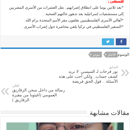
فلسطين :
*بعد ثلاثين يوما على انطلاق إضرابهم.. نقل العشرات من الأسرى المضربين
إلى مستشفيات إسرائيلية بعد تدهور حالتهم الصحية .
*أهالي الأسرى الفلسطينيين يغلقون مقر الأمم المتحدة برام الله .
*السفير الفلسطيني في تركيا يلقي محاضرة حول إضراب الأسرى .
الوسوم
الأخبار
موجز
السابق
نور فرحات لـ السيسي: لا نريد
كشف حساب.. ولكن أجب على هذه
الأسئلة .. قول الحق فريضة
التالي
رسالة من داخل سجن الزقازيق
العمومي (اغيثونا من مقبرة
الزقازيق )
مقالات مشابهة