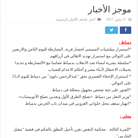
موجز الأخبار
17 مايو، 2017
أخبار عاجلة
,
الأخبار
,
الرئيسية
دمياط :
*استمرار ميلشيات السيسى لحصار قرية_البصارطة لليوم الثامن والاربعين
على التوالى مع استمرار تهديد الاهالي في أرزاقهم .
*سلسلة بشرية لنساء ضد الانقلاب بدمياط تضامنا مع #البصارطة و تنديدا
بحملات الاعتقال لأبناء مصر و أحكام الاعدام للشباب.
* استمرار الإخفاء القسري بحق “عبدالرحمن داوود” من دمياط لليوم الـ25
على التوالي .
*العثور على جثة شخص مجهول متحللة فى دمياط .
*وزير النقل من دمياط: «نصلح الطرق الأول وبعدين نصلح الأتوبيسات» .
*انهيار سقف محل حلواني العزوني في ميدان باب الحرس بدمياط .
محلي :
*للمرة الثالثة .. محكمة النقض تقرر تأجيل النطق بالحكم في قضية “مقتل
الحارس” .