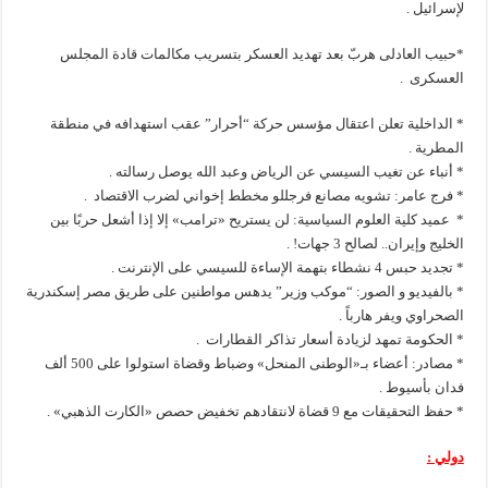
لإسرائيل .
*حبيب العادلى هربّ بعد تهديد العسكر بتسريب مكالمات قادة المجلس
العسكرى .
* الداخلية تعلن اعتقال مؤسس حركة “أحرار” عقب استهدافه في منطقة
المطرية .
* أنباء عن تغيب السيسي عن الرياض وعبد الله يوصل رسالته .
* فرج عامر: تشويه مصانع فرجللو مخطط إخواني لضرب الاقتصاد .
* عميد كلية العلوم السياسية: لن يستريح «ترامب» إلا إذا أشعل حربًا بين
الخليج وإيران.. لصالح 3 جهات! .
* تجديد حبس 4 نشطاء بتهمة الإساءة للسيسي على الإنترنت .
* بالفيديو و الصور: “موكب وزير” يدهس مواطنين على طريق مصر إسكندرية
الصحراوي ويفر هارباً .
* الحكومة تمهد لزيادة أسعار تذاكر القطارات .
* مصادر: أعضاء بـ«الوطنى المنحل» وضباط وقضاة استولوا على 500 ألف
فدان بأسيوط .
* حفظ التحقيقات مع 9 قضاة لانتقادهم تخفيض حصص «الكارت الذهبي» .
دولي :