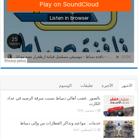
الأشهر
الأخيرة
تعليقات
الوسوم
بالصور ..غضب أهالي دمياط بسبب سرقة الرصيد في عداد
الكارت
1 سبتمبر، 2016
خدمات : مواعيد وتذاكر القطارات من وإلى دمياط
22 أغسطس، 2019