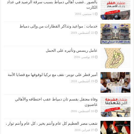
بالصور ..غضب أهالي دمياط بسبب سرقة الرصيد في عداد
الكارت
1 سبتمبر، 2016
خدمات : مواعيد وتذاكر القطارات من وإلى دمياط
22 أغسطس، 2019
عامل ريسس وتأثيره على الحمل
19 نوفمبر، 2016
أمير قطر على تويتر: نقف مع تركيا لوقوفها مع قضايا الأمة
19 أغسطس، 2018
وفاة معتقل بقسم ثان دمياط عقب اختطافه والأهالي
غاضبون
10 أغسطس، 2016
شعب مصر العظيم كل عام وأنتم بخير ، كل عام وأنتم ثوار ،
27 فبراير، 2016