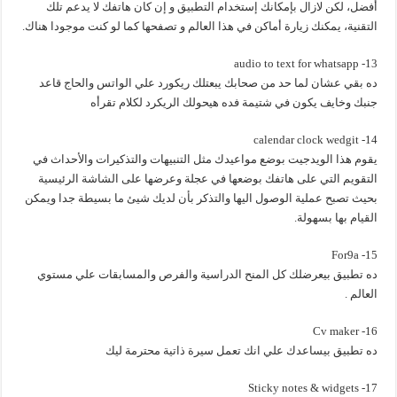
أفضل، لكن لازال بإمكانك إستخدام التطبيق و إن كان هاتفك لا يدعم تلك
التقنية، يمكنك زيارة أماكن في هذا العالم و تصفحها كما لو كنت موجودا هناك.
13- audio to text for whatsapp
ده بقي عشان لما حد من صحابك يبعتلك ريكورد علي الواتس والحاج قاعد
جنبك وخايف يكون في شتيمة فده هيحولك الريكرد لكلام تقرأه
14- calendar clock wedgit
يقوم هذا الويدجيت بوضع مواعيدك مثل التنبيهات والتذكيرات والأحداث في
التقويم التي على هاتفك بوضعها في عجلة وعرضها على الشاشة الرئيسية
بحيث تصبح عملية الوصول اليها والتذكر بأن لديك شيئ ما بسيطة جدا ويمكن
القيام بها بسهولة.
15- For9a
ده تطبيق بيعرضلك كل المنح الدراسية والفرص والمسابقات علي مستوي
العالم .
16- Cv maker
ده تطبيق بيساعدك علي انك تعمل سيرة ذاتية محترمة ليك
17- Sticky notes & widgets