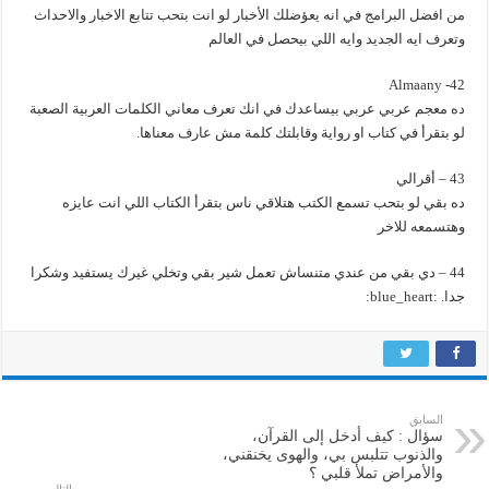
من افضل البرامج في انه يعؤضلك الأخبار لو انت بتحب تتابع الاخبار والاحداث
وتعرف ايه الجديد وايه اللي بيحصل في العالم
42- Almaany
ده معجم عربي عربي بيساعدك في انك تعرف معاني الكلمات العربية الصعبة
لو بتقرأ في كتاب او رواية وقابلتك كلمة مش عارف معناها.
43 – أقرالي
ده بقي لو بتحب تسمع الكتب هتلاقي ناس بتقرأ الكتاب اللي انت عايزه
وهتسمعه للاخر
44 – دي بقي من عندي متنساش تعمل شير بقي وتخلي غيرك يستفيد وشكرا
جدا. :blue_heart:
السابق
سؤال : كيف أدخل إلى القرآن،
والذنوب تتلبس بي، والهوى يخنقني،
والأمراض تملأ قلبي ؟
التالي