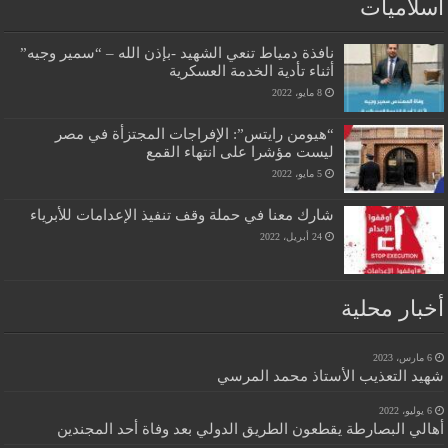
اسلاميات
نافذة دمياط تنعي الشهيد -بإذن الله – “سمير وجيه”
أثناء تأدية الخدمة العسكرية
8 مايو، 2022
“هيومن رايتس”: الإفراجات المجتزأة في مصر
ليست مؤشرا على انتهاء القمع
5 مايو، 2022
شارك معنا في حملة وقف تنفيذ الإعدامات للأبرياء
24 أبريل، 2022
أخبار محلية
6 مارس، 2023
شهيد التعذيب الأستاذ محمد المرسي
6 يوليو، 2022
أهالي البصارطة يقطعون الطريق الدولي بعد وفاة أحد المجندين