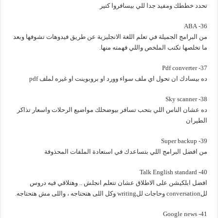
تحدد خططك ومفيد جدا للي بيسافروا كتير
36- ABA
من البرامج الجميلة في تعلم اللغة الانجليزية عن طريق فيدوهات تشوفها وبعد
ما تخلصها تكتب الملخص واللي فهمته منها.
37- Pdf converter
ده بيسادك ان تحول اي ملف سواء وورد او بروبوينت او غيره لملف pdf
38- Sky scanner
ده عشان الناس اللي بتحب تسافر بيوضحلك مواضيع الرحلات واسعار تذاكر
الطيران
39- Super backup
من افضل البرامج اللي بتساعدك في استعادة الملفات المحذوفة
40- Talk English standard
افضل ابلكيشن على الاطلاق عشان تتعلم انجلش .. وهتلاقي فيه دروس
للconversation وحاجات للwriting وكل اللى هتحتاجه ، واللى مش هتحتاجه.
41- Google news