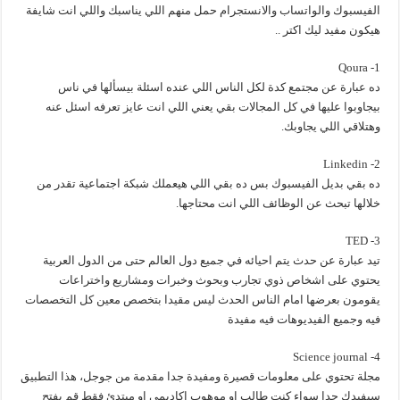
الفيسبوك والواتساب والانستجرام حمل منهم اللي يناسبك واللي انت شايفة
هيكون مفيد ليك اكتر ..
1- Qoura
ده عبارة عن مجتمع كدة لكل الناس اللي عنده اسئلة بيسألها في ناس
بيجاوبوا عليها في كل المجالات بقي يعني اللي انت عايز تعرفه اسئل عنه
وهتلاقي اللي يجاوبك.
2- Linkedin
ده بقي بديل الفيسبوك بس ده بقي اللي هيعملك شبكة اجتماعية تقدر من
خلالها تبحث عن الوظائف اللي انت محتاجها.
3- TED
تيد عبارة عن حدث يتم احيائه في جميع دول العالم حتى من الدول العربية
يحتوي على اشخاص ذوي تجارب وبحوث وخبرات ومشاريع واختراعات
يقومون بعرضها امام الناس الحدث ليس مقيدا بتخصص معين كل التخصصات
فيه وجميع الفيديوهات فيه مفيدة
4- Science journal
مجلة تحتوي على معلومات قصيرة ومفيدة جدا مقدمة من جوجل، هذا التطبيق
سيفيدك جدا سواء كنت طالب او موهوب اكاديمي او مبتدئ فقط قم بفتح