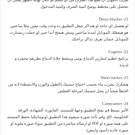
تتحصل على مخطط يوضح كمية الصرف وكمية المدخول.
21- Detox blocker
لو هتعمل اي حاجة او هتذاكر شغل التطبيق ده وحدد وقت معين مثلا ساعتين
هو هيقفلك الموبايل لمدة ساعتين ومش هيفتح أبدا حتي لو عملت ريستارت
للموبايل عشان تعرف تذاكر براحتك.
22- Cognito
برنامج عظيم لتمارين الدماغ يومى وينشط خلايا الدماغ بطريقه محفزه و
لذيذة
23- Water tracker
هيفكرك بشرب ماء بحسب احتياج جسمك (الطول والوزن والانشطة) لانه من
الخطأ صحياً ان يصل جسمك لمرحلة العطش .
24- Camscanner
الأمر بسيط قم بفتح التطبيق وجههُ للمستند، الفاتورة، الشهادة، الورقة
الحكومية، الخ، وقم بأخذ صورة سيقوم هذا التطبيق اوتوماتيكيا بحفظ المستند
على هيئة صورة او PDF او ارساله مباشرة من التطبيق سواء صورة ملونة او
صورة عادية (اسود وابيض).