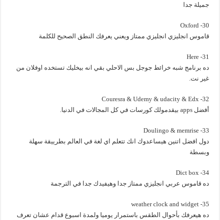
جميلة جدا
30- Oxford
قاموس انجليزي انجليزي ممتاز ويعني يعرفك النطق الصحيح للكلمة
31- Here
ده برنامج شبه خرائط جوجل بس الاحلي بقي انه بيخليك تستخده اوفلان من
غير نت.
32- Couresra & Udemy & udacity & Edx
أفضل apps بيقدمولك كورسات في كل المجالات في الدنيا.
33- Doulingo & memrise
دول افضل اتنين هيساعدوك انك تتعلم اي لغة في العالم بطرييقة سهلة
وبسطة
34- Dict box
ده قاموس عربي انجليزي ممتاز جدا وهيفيدك جدا في الترجمة
35- weather clock and widget
ده هيعرفك بأحوال الطقس باستمرار يوميا ولمدة اسبوع قدام عشان تعرف