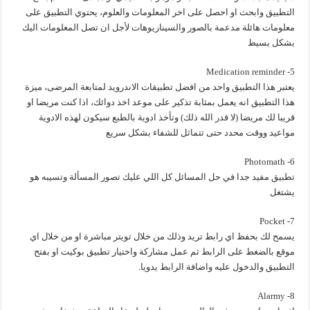
التطبيق وابحث او احصل على اخر المعلومات والعلوم، يحتوي التطبيق على
معلومات هائلة مدعمة بالصور والسيناريوهات لأجل ان تصل المعلومات اليك
بشكل بسيط
5- Medication reminder
يعتبر هذا التطبيق واحد من افضل تطبيقات الاندرويد لمتابعة المرضى، ميزة
هذا التطبيق انه يعمل بمثابة تذكير على موعد اخذ دوائك، اذا كنت مريضا او
قريبا لك مريضا (لا قدر الله ذلك) وتأخذ ادوية بالطبع سيكون لهذه الادوية
مواعيد ووقت محدد حتى تتماثل للشفاء بشكل سريع
6- Photomath
تطبيق مفيد جدا في حل المسائل كل اللي عليك تصور المسألة وتسيبه هو
يشتغل
7- Pocket
يسمح لك بحفظ اي رابط تريد وذلك من خلال تويتر مباشرة او من خلال اي
موقع بالضغط على الرابط ثم عمل مشاركة واختيار تطبيق بوكيت او بفتح
التطبيق والدخول عليه واضافة الرابط يدويا.
8- Alarmy