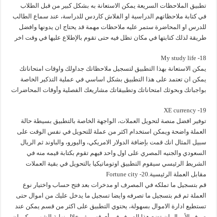
تطبيق الملاحظات السريعة يمكن الاستعانة به بشكل كبير من قبل الطلاب
في كتابة ملاحظاتهم الدراسية او الفلاش كاردس للدراسة، عند سماع الطالب
للدرس او المحاضرة ستمر عليه ملاحظات مهمة قد يحتاج ان يدونها وافضل
طريقة لذلك كتابتها في مكان تظل فيه حتى تقوم بالإطلاع عليها في وقت اخر
18- My study life
يمكن الاستعانة بهذا التطبيق لتسجيل ملاحظاتك جداولك واوقات امتحاناتك
يمكن ان تعتمد على هذا التطبيق بشكل اساسي في عملية التذكير الخاصة
بواجباتك وبحوثك امتحاناتك وتطبيقاتك مشاريعك الفصلية وأوقات المحاضرات
19- XE currency
توفير افضل منصة لتحويل العملات، الواجهة الخاصة بالتطبيق بسيطة حالة
العملة واضحة ويمكن استخدام اكثر من عملة للتحويل في نفس الوقت على
سبيل المثال انك قمت بإضافة الدولار الامريكي، واليورو، والباوند ثم الريال
السعودي والجنيه المصري على اول واحد فيهم تقوم بكتابة قيمه منه في
الشريط الرئيسي سيقوم التطبيق اوتوماتيكيا بالتحويل في بقية العملات
مقابل العملة الرئيسية.20- Fortune city
قم بتسجيل ما تملكه في المصرف او مدخرات بعد فتح حساب واختيار نوع
العملة ثم قم بتسجيل ما تصرفه وايضا تسجيل ما يدخل عليك من اموال حتى
تستطيع ادارة الاموال بسهولة، يحتوي التطبيق على اكثر من قسم يمكن عند
صرف الأموال ان تضع هذا الصرف في أي قسم ثم خلال نهاية الشهر يمكن ان