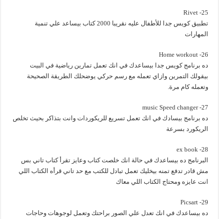
25- Rivet
تطبيق كويس جدا للأطفال عليه نقريبا 2000 كتاب بيساعد علي تنمية
المهارات
26- Home workout
ده برنامج كويس جدا بيساعدك في انك تعمل تمارين رياضية في البيت
بيقولك التمرين وازاي تعمله مع رسم حركي يوضحلك الطريقة الصحيحة
وتعمله كام مرة.
27- music Speed changer
ده برنامج بيسادك في انك تعمل تسريع للريكوردات وانت بتذاكر بحيث تخلص
الريكورد بسرعة
28- ex book
البرنامج ده بيساعدك في حالة انك خلصت كتاب وعايز تقرأ كتاب تاني بس
مش قادر تدفع تمنه بيخليك تعمل تبادل للكتب مع حد تاني قرأه الكتاب اللي
انت عايزه ومحتاج الكتاب اللي معاك
29- Picsart
ده بيساعدك في انك تعدل علي الصور براحتك وتعمل لوجوهات وحاجات