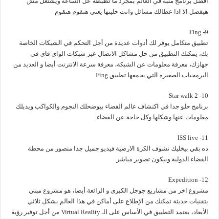
افضل برنامج منبه في العالم بمجرد ما تظبطه عل الساعة ويشتغل مش
هيفصل الا اذا عطالك مسائل وانت حليتها يعني هتقوم هتقوم
9- Fing
تطبيق متكامل يوفر لك أدوات عديدة من أجل التحكم في الشبكات الخاصة
بك، يمكنك التطبيق من حل مشاكل الاتصال عبر شبكات الواي فاي في
جهازك، معرفة معلومات عن الشبكة، معرفة سرعة الانترنت أيضا و العديد من
البرمجيات الصغيرة التي يجمعها تطبيق Fing
10- Star walk 2
برنامج حلو جدا في اكتشاف عالم الفضاء بيوضحلك النجوم والكواكب ويديلك
معلومات عنها وشكلها وكل حاجة عن الفضاء
11- ISS live
ده بقي بيخليك تشوف الكرة الارضية فيديو جميل جدا متصور من محطة
الفضاء الدولية وبيكون تصوير مباشر
12- Expedition
مشروع اخر من مشاريع جوجل الكبرى و الرائعة أيضا، هو مشروع مبني
بتقنيات حديثة تمكنك من الإطلاع على أماكن في هذا العالم بشكل ثلاثي
الأبعاد، يعتمد التطبيق في الأساس على الـ Virtual Reality من أجل توفير رؤية