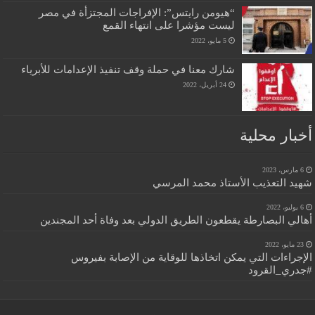
“هيومن رايتس”: الإفراجات المجتزأة في مصر
ليست مؤشرا على انتهاء القمع
5 مايو، 2022
شارك معنا في حملة وقف تنفيذ الإعدامات للأبرياء
24 أبريل، 2022
أخبار محلية
6 مارس، 2023
شهيد التعذيب الأستاذ محمد المرسي
6 يوليو، 2022
أهالي البصارطة يقطعون الطريق الدولي بعد وفاة أحد المجندين
23 مايو، 2022
الإجراءات التي يمكن اتخاذها للوقاية من الإصابة بفيروس
#جدري_القرود