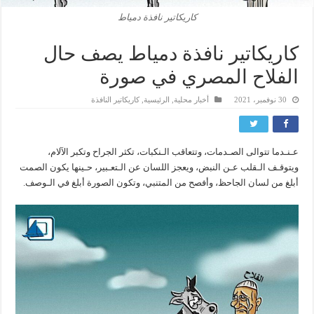
كاريكاتير نافذة دمياط
كاريكاتير نافذة دمياط يصف حال
الفلاح المصري في صورة
30 نوفمبر، 2021
أخبار محلية
,
الرئيسية
,
كاريكاتير النافذة
عـنـدما تتوالى الصـدمات، وتتعاقب الـنكبات، تكثر الجراح وتكبر الآلام،
ويتوقـف الـقلب عـن النبض، ويعجز اللسان عن الـتعـبير، حـينها يكون الصمت
أبلغ من لسان الجاحظ، وأفصح من المتنبي، وتكون الصورة أبلغ في الـوصف.