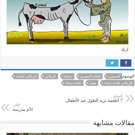
اريك
الوسوم
السيسي
الفلاح المصري
دمياط
كاريكاتير
كاريكاتير النافذة
كاريكاتير نافذة دمياط
مصر
نافذة دمياط
السابق
7 أطعمة تزيد الطول عند الأطفال..
التالي
الأم مدرسة
مقالات مشابهة