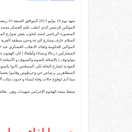
شهد يوم 
الموالين للرئيس الذي انقلب عليه العسكر محمد
المنصورة الرياضي لتمتد لتجوب بعض شوارع المنص
السلام عارف وشارع الترعة وحتي منطقة القرية ا
الموالين للحكومة ولقائد الانقلاب العسكري عبد
المشاركين ( رجالا ونساءا وأطفالا ) كان الهجو
مولوتوف ) بالإضافة للشوم والسيوف و الأسلحة ال
المؤدية لشارع النخلة لكن المسلحين كانوا يكمنون
المتظاهرين برصاص حي وخرطوش وقاموا بحصار ب
مما أدى لوقوع حالات وفاة لنساء و حدوث مئات أ
سقط نتيجة الهجوم الإجرامي شهيدات وهن : هالة 