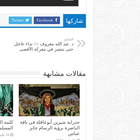
Twitter
Facebook
شاركها
السابق
د. عبد الله معروف >> نداء عاجل:
حتى ننتصر في معركة الأقصى
مقالات مشابهة
جدراية شيرين أبوعاقلة في يافة
كلمة ال
الناصرة برؤية الرسام جابر
المسلم
عباس
16 مايو، 2022