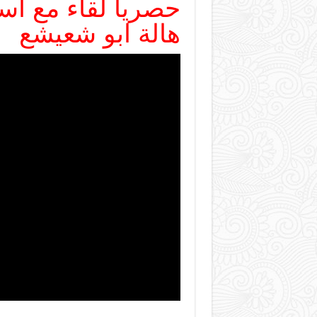
حصريا لقاء مع اس
هالة ابو شعيشع