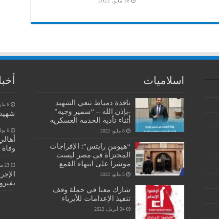
16 مايو، 2022
اسلاميات
أخبا
نافذة دمياط تنعي الشهيد
6 مارس، 2023
-بإذن الله – “سمير وجيه”
شهيد 
أثناء تأدية الخدمة العسكرية
6 يوليو، 2022
8 مايو، 2022
أهالي
“هيومن رايتس”: الإفراجات
وفاة 
المجتزأة في مصر ليست
مؤشرا على انتهاء القمع
23 مايو، 2022
الإجر
5 مايو، 2022
بفيرو
شارك معنا في حملة وقف
تنفيذ الإعدامات للأبرياء
24 أبريل، 2022