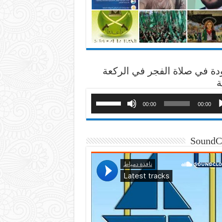
دة في صلاة الفجر في الركعة
ة
00:00
00:00
SoundC