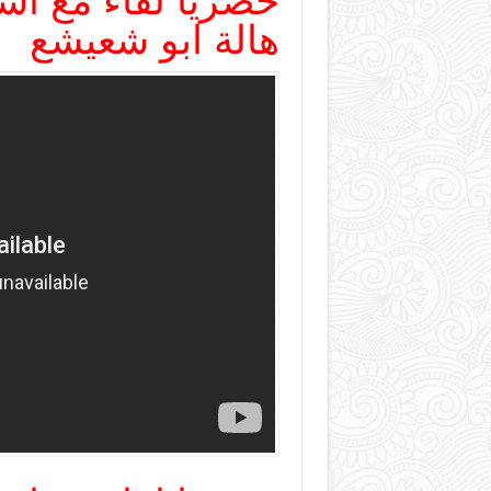
حصريا لقاء مع اس
هالة ابو شعيشع