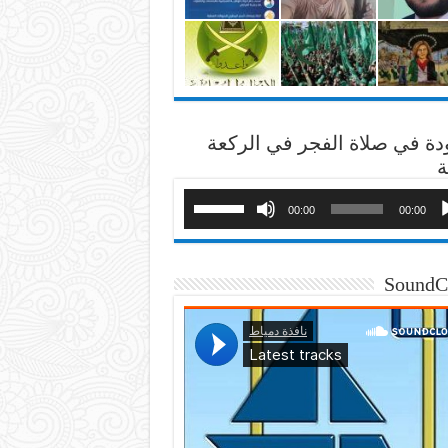
دة في صلاة الفجر في الركعة
ة
00:00
00:00
SoundC