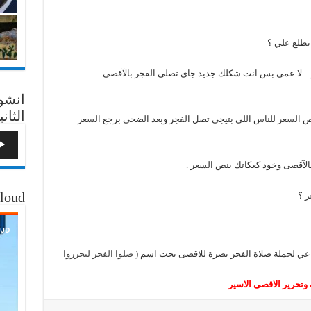
بطلع علي ؟
 – لا عمي بس انت شكلك جديد جاي تصلي الفجر بالآقصى .
انشو
الثاني
نص السعر للناس اللي بتيجي تصل الفجر وبعد الضحى برجع السعر
لآقصى وخوذ كعكاتك بنص السعر .
loud
ر ؟
ماعي لحملة صلاة الفجر نصرة للاقصى تحت اسم
( صلوا الفجر لتحرروا
 وتحرير الاقصى الاسير