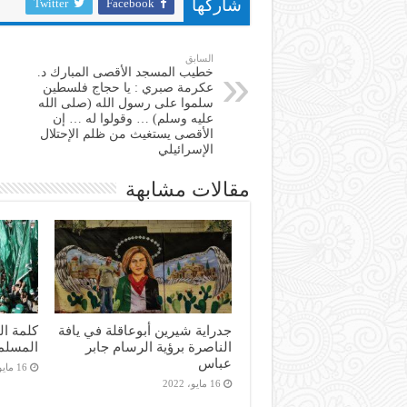
Twitter
Facebook
شاركها
السابق
خطيب المسجد الأقصى المبارك د.
عكرمة صبري : يا حجاج فلسطين
سلموا على رسول الله (صلى الله
عليه وسلم) … وقولوا له … إن
الأقصى يستغيث من ظلم الإحتلال
الإسرائيلي
مقالات مشابهة
جدراية شيرين أبوعاقلة في يافة
كلمة ال
الناصرة برؤية الرسام جابر
المسلم
عباس
16 مايو، 2022
16 مايو، 2022