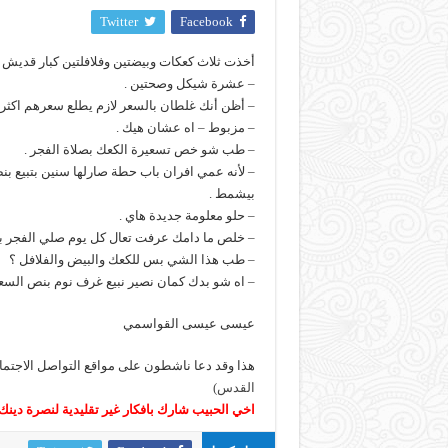
Twitter
Facebook
أخذت ثلاث كعكات وبيضتين وفلافلتين كبار قديش 
– عشرة شيكل وصحتين .
– أظن أنك غلطان بالسعر لازم يطلع سعرهم اكثر
– مزبوط – اه عشان هيك .
– طب شو خص تسعيرة الكعك بصلاة الفجر .
– لأنه عمي افران باب حطة صارلها سنين بتبيع ب
بيشمط .
– حلو معلومة جديدة هاي .
– خلص ما دامك عرفت تعال كل يوم صلي الفجر با
– طب هذا الشي بس للكعك والبيض والفلافل ؟
– اه شو بدك كمان نصير نبيع غرف نوم بنص السع
عيسى عيسى القواسمي
هذا وقد دعا ناشطون على مواقع التواصل الاجت
القدس)
اخي الحبيب شارك بافكار غير تقليدية لنصرة دينك