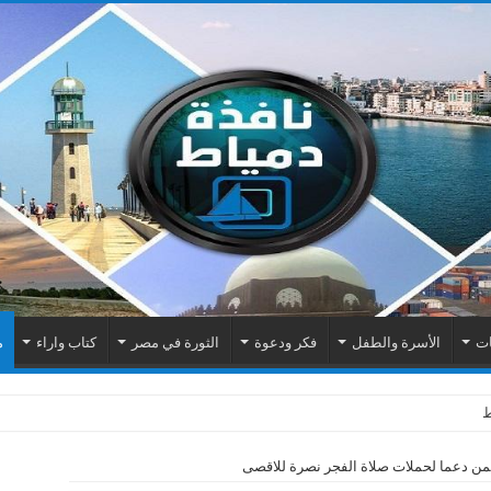
ات
الأسرة والطفل
فكر ودعوة
الثورة في مصر
كتاب واراء
م
من دعما لحملات صلاة الفجر نصرة للاقصى