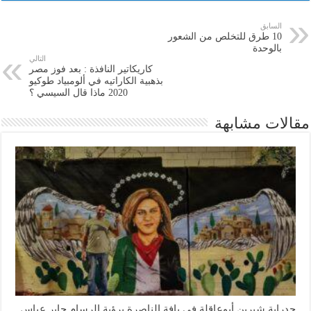
السابق
10 طرق للتخلص من الشعور
بالوحدة
التالي
كاريكاتير النافذة : بعد فوز مصر
بذهبية الكاراتيه في ألومبياد طوكيو
2020 ماذا قال السيسي ؟
مقالات مشابهة
جدراية شيرين أبوعاقلة في يافة الناصرة برؤية الرسام جابر عباس