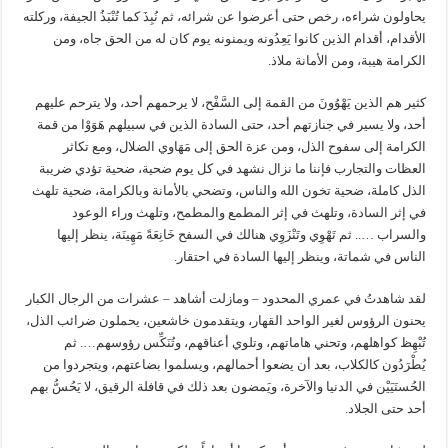
يحاولون شراءه، رخص حتى أعرضوا عن شرائه، ثم نُبِذَ كما تُنْبَذُ الجيفة، وركلته
الأقدام، أقدام الذين كانوا يَعِدُونه ويمنونه يوم كان له من الحق جاه، ومن
الكرامة هيبة، ومن الأمانة ملاذ.
كثير هم الذين يَهْوُونَ من القمة إلى السَّفْح، لا يرحمهم أحد، ولا يترحم عليهم
أحد، ولا يسير في جنازتهم أحد، حتى السادة الذين في سبيلهم هَوَوْا من قمة
الكرامة إلى سفوح الذل، ومن عزة الحق إلى مَهَاوي الضلال، ومع تكاثر
العظات والتجارب فإننا ما نزال نشهد في كل يوم ضحية، ضحية تؤدي ضريبة
الذل كاملة، ضحية تخون الله والناس، وتضحي بالأمانة وبالكرامة، ضحية تلهث
في إثر السادة، وتلهث في إثر المطمع والمطمح، وتلهث وراء الوعود
والسراب ….. ثم تَهْوِي وتَنْزَوِي هنالك في السفح خَانِعَةً مَهِينَة، ينظر إليها
الناس في شماتة، وينظر إليها السادة في احتقار.
لقد شاهدتُ في عمري المحدود – ومازلت أشاهد – عشرات من الرجال الكبار
يحنون الرؤوس لغير الواحد القهار، ويتقدمون خاشعين، يحملون ضرائب الذل،
تُبْهِظ كواهلهم، وتحني هاماتهم، وتلوي أعناقهم، وتُنَكِّس رؤوسهم…. ثم
يُطْرَدُون كالكلاب، بعد أن يضعوا أحمالهم، ويسلموا بضاعتهم، ويتجردوا من
الحُسنَيَيْن في الدنيا والآخرة، ويَمضون بعد ذلك في قافلة الرقيق، لا يَحُسُّ بهم
أحد حتى الجلاد.