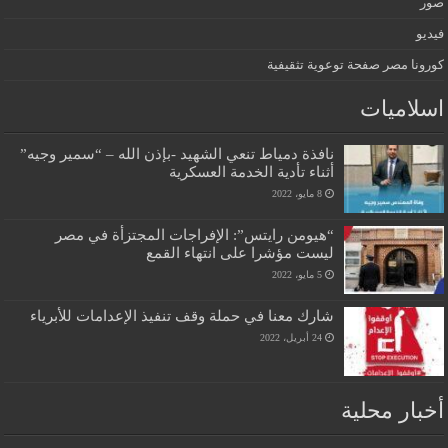
صور
فيديو
كورونا مصر صفحة توعوية تثقيفية
اسلاميات
نافذة دمياط تنعي الشهيد -بإذن الله – “سمير وجيه”
أثناء تأدية الخدمة العسكرية
8 مايو، 2022
“هيومن رايتس”: الإفراجات المجتزأة في مصر
ليست مؤشرا على انتهاء القمع
5 مايو، 2022
شارك معنا في حملة وقف تنفيذ الإعدامات للأبرياء
24 أبريل، 2022
أخبار محلية