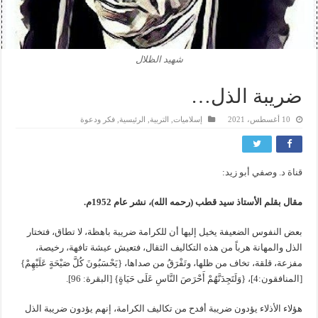
شهيد الظلال
ضريبة الذل…
10 أغسطس، 2021
إسلاميات
,
التربية
,
الرئيسية
,
فكر ودعوة
قناة د. وصفي أبو زيد
:
مقال بقلم الأستاذ سيد قطب (رحمه الله)، نشر عام 1952م.
بعض النفوس الضعيفة يخيل إليها أن للكرامة ضريبة باهظة، لا تطاق، فتختار
الذل والمهانة هرباً من هذه التكاليف الثقال، فتعيش عيشة تافهة، رخيصة،
مفزعة، قلقة، تخاف من ظلها، وتَفْرَقُ من صداها، {يَحْسَبُونَ كُلَّ صَيْحَةٍ عَلَيْهِمْ}
[المنافقون:4]، {وَلَتَجِدَنَّهُمْ أَحْرَصَ النَّاسِ عَلَى حَيَاةٍ} [البقرة: 96].
هؤلاء الأذلاء يؤدون ضريبة أفدح من تكاليف الكرامة، إنهم يؤدون ضريبة الذل