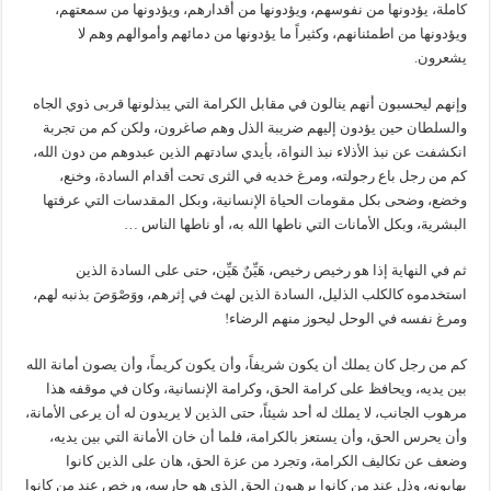
كاملة، يؤدونها من نفوسهم، ويؤدونها من أقدارهم، ويؤدونها من سمعتهم،
ويؤدونها من اطمئنانهم، وكثيراً ما يؤدونها من دمائهم وأموالهم وهم لا
يشعرون.
وإنهم ليحسبون أنهم ينالون في مقابل الكرامة التي يبذلونها قربى ذوي الجاه
والسلطان حين يؤدون إليهم ضريبة الذل وهم صاغرون، ولكن كم من تجربة
انكشفت عن نبذ الأذلاء نبذ النواة، بأيدي سادتهم الذين عبدوهم من دون الله،
كم من رجل باع رجولته، ومرغ خديه في الثرى تحت أقدام السادة، وخنع،
وخضع، وضحى بكل مقومات الحياة الإنسانية، وبكل المقدسات التي عرفتها
البشرية، وبكل الأمانات التي ناطها الله به، أو ناطها الناس …
ثم في النهاية إذا هو رخيص رخيص، هَيِّنٌ هَيِّن، حتى على السادة الذين
استخدموه كالكلب الذليل، السادة الذين لهث في إثرهم، ووَصْوَصَ بذنبه لهم،
ومرغ نفسه في الوحل ليحوز منهم الرضاء!
كم من رجل كان يملك أن يكون شريفاً، وأن يكون كريماً، وأن يصون أمانة الله
بين يديه، ويحافظ على كرامة الحق، وكرامة الإنسانية، وكان في موقفه هذا
مرهوب الجانب، لا يملك له أحد شيئاً، حتى الذين لا يريدون له أن يرعى الأمانة،
وأن يحرس الحق، وأن يستعز بالكرامة، فلما أن خان الأمانة التي بين يديه،
وضعف عن تكاليف الكرامة، وتجرد من عزة الحق، هان على الذين كانوا
يهابونه، وذل عند من كانوا يرهبون الحق الذي هو حارسه، ورخص عند من كانوا