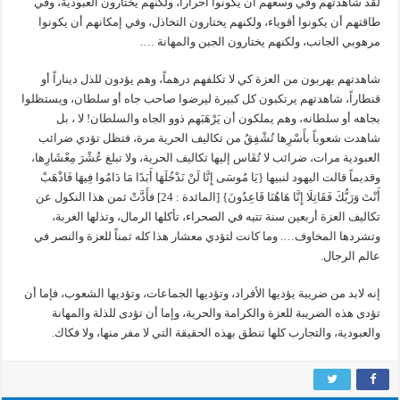
لقد شاهدتهم وفي وسعهم أن يكونوا أحراراً، ولكنهم يختارون العبودية، وفي
طاقتهم أن يكونوا أقوياء، ولكنهم يختارون التخاذل، وفي إمكانهم أن يكونوا
مرهوبي الجانب، ولكنهم يختارون الجبن والمهانة ….
شاهدتهم يهربون من العزة كي لا تكلفهم درهماً، وهم يؤدون للذل ديناراً أو
قنطاراً، شاهدتهم يرتكبون كل كبيرة ليرضوا صاحب جاه أو سلطان، ويستظلوا
بجاهه أو سلطانه، وهم يملكون أن يَرْهَبَهم ذوو الجاه والسلطان! لا ، بل
شاهدت شعوباً بأَسْرِها تُشْفِقُ من تكاليف الحرية مرة، فتظل تؤدي ضرائب
العبودية مرات، ضرائب لا تُقَاس إليها تكاليف الحرية، ولا تبلغ عُشْرَ مِعْشَارِها،
وقديماً قالت اليهود لنبيها {يَا مُوسَى إِنَّا لَنْ نَدْخُلَهَا أَبَدًا مَا دَامُوا فِيهَا فَاذْهَبْ
أَنْتَ وَرَبُّكَ فَقَاتِلَا إِنَّا هَاهُنَا قَاعِدُونَ} [المائدة : 24] فأَدَّتْ ثمن هذا النكول عن
تكاليف العزة أربعين سنة تتيه في الصحراء، تأكلها الرمال، وتذلها الغربة،
وتشردها المخاوف…. وما كانت لتؤدي معشار هذا كله ثمناً للعزة والنصر في
عالم الرجال.
إنه لابد من ضريبة يؤديها الأفراد، وتؤديها الجماعات، وتؤديها الشعوب، فإما أن
تؤدى هذه الضريبة للعزة والكرامة والحرية، وإما أن تؤدى للذلة والمهانة
والعبودية، والتجارب كلها تنطق بهذه الحقيقة التي لا مفر منها، ولا فكاك.