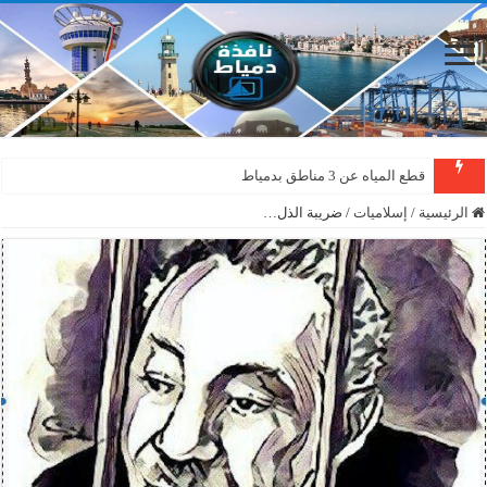
قطع المياه عن 3 مناطق بدمياط
الرئيسية
/
إسلاميات
/
ضريبة الذل…