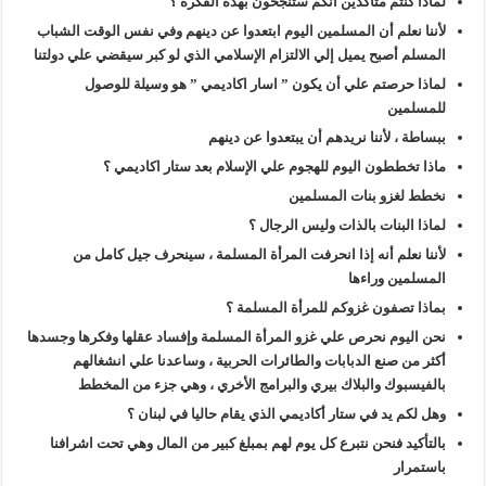
لماذا كنتم متأكدين أنكم ستنجحون بهذه الفكرة ؟
لأننا نعلم أن المسلمين اليوم ابتعدوا عن دينهم وفي نفس الوقت الشباب
المسلم أصبح يميل إلي الالتزام الإسلامي الذي لو كبر سيقضي علي دولتنا
لماذا حرصتم علي أن يكون ” اسار اكاديمي ” هو وسيلة للوصول
للمسلمين
ببساطة ، لأننا نريدهم أن يبتعدوا عن دينهم
ماذا تخططون اليوم للهجوم علي الإسلام بعد ستار اكاديمي ؟
نخطط لغزو بنات المسلمين
لماذا البنات بالذات وليس الرجال ؟
لأننا نعلم أنه إذا انحرفت المرأة المسلمة ، سينحرف جيل كامل من
المسلمين وراءها
بماذا تصفون غزوكم للمرأة المسلمة ؟
نحن اليوم نحرص علي غزو المرأة المسلمة وإفساد عقلها وفكرها وجسدها
أكثر من صنع الدبابات والطائرات الحربية ، وساعدنا علي انشغالهم
بالفيسبوك والبلاك بيري والبرامج الأخري ، وهي جزء من المخطط
وهل لكم يد في ستار أكاديمي الذي يقام حاليا في لبنان ؟
بالتأكيد فنحن نتبرع كل يوم لهم بمبلغ كبير من المال وهي تحت اشرافنا
باستمرار