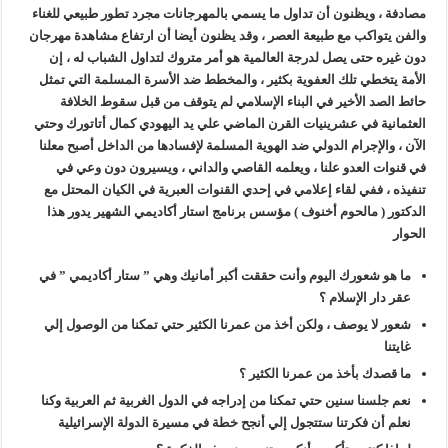
مصادفة ، ويظنون أن تداول ما يسمي بالمهرجانات مجرد تطور طبيعي للغناء
والفن يتواكب مع طبيعة العصر ، وقد يظنون أيضا أن ارتفاع مشاهدة مهرجان
دون غيره حتى يصل لدرجة العالمية هو أمر متروك لتداول الشباب له ، إن
الأمة يتخطي تلك العفوية بكثير ، والمخطط ضد الأسرة المسلمة التي تمثل
حائط الصد الأخير في البناء الإسلامي لم يتوقف من قبل سقوط الخلافة
العثمانية في عشرينيات القرن الماضي علي يد اليهودي كمال أتاتورك وحتي
الآن ، والإجرام الدولي ضد الهوية المسلمة لإفسادها من الداخل أصبح معلنا
في قنوات العدو علنا ، ويعلمه القاصي والداني ، ويسيرون دون وعي في
تنفيذه ، ففي لقاء إعلامي في إحدي القنوات العبرية في الكيان المحتل مع
الدكتور ( مالحوم أخنوف ) مؤسس برنامج استار أكاديمي الشهير يدور هذا
الحوار
ما هو شعورك اليوم وأنت حققت أكبر أمانيك وهي ” ستار أكاديمي ” في
عقر دار الإسلام ؟
شعور لا يوصف ، ولكن أخذ من عمرنا الكثير حتي تمكنا من الوصول إلي
غايتنا
ما قصدك بأخذ من عمرنا الكثير ؟
نعم جلسنا سنين حتي تمكنا من إدراجه في الدول الغربية ثم العربية وكنا
نعلم أن فكرتنا ستتجول إلي أنجح خطة في مسيرة الدولة الإسرائيلية