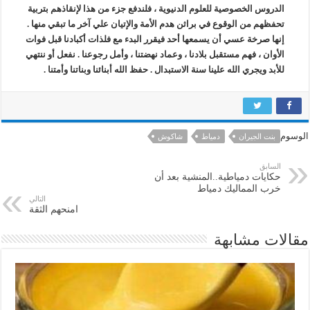
الدروس الخصوصية للعلوم الدنيوية ، فلندفع جزء من هذا لإنقاذهم بتربية
تحفظهم من الوقوع في براثن هدم الأمة والإتيان علي آخر ما تبقي منها .
إنها صرخة عسي أن يسمعها أحد فيقرر البدء مع فلذات أكبادنا قبل فوات
الأوان ، فهم مستقبل بلادنا ، وعماد نهضتنا ، وأمل رجوعنا . نفعل أو ننتهي
للأبد ويجري الله علينا سنة الاستبدال . حفظ الله أبنائنا وبناتنا وأمتنا .
الوسوم
بنت الجيران
دمياط
شاكوش
السابق
حكايات دمياطية..المنشية بعد أن
خرب المماليك دمياط
التالي
امنحهم الثقة
مقالات مشابهة