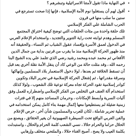
في النهاية ماذا تقول لأمتنا الاسرائيلية وتبشرهم ؟
أقول لهم أن يستغلوا نوم الأمة الإسلامية ، فإنها إذا صحت تسترجع في
سنين ما سلب منها في قرون
الحرب الشاملة علي الفكر الإسلامي
تلك حلقة واحدة من مئات الحلقات التي توضح كيفية اختراق المجتمع
المسلم وهدم ثوابته تحت راية التنوير والتجديد ، واستخدام الإعلام العربي
في الدخول لعمق الأسرة وإفساد عقول الشباب ثم النساء ، والحقيقة أنه
منذ ظهور الحركة الإسلامية منذ ما يقرب من قرنين بداية من جمال الدين
الأفغاني ثم محمد عبده ومحمد رشيد رضي الذي تتلمذ علي يده الشيخ البنا
رحمه الله ، وقد مثلت حالة من الوعي كاد أن ينقل الأمة نقلة أخري بعد قبل
أن تسقط الخلافة ثم بعدها ، لولا دخول الاستعمار بلاد المسلمين وإنهاكها
وسرقة مقدراتها ، ثم إشغال الحركة الإسلامية في تحرير البلاد وتكوين
كوادر إسلامية تقود الحركة تجاه معركة توعية تلك الشعوب ، ولولا كذلك
استخدام آلة العنف في التخلص من الفكر الإسلامي واضطراره للعمل وفق
آليات السرية وأبسط الإمكانات ، وحرمان المساجد منهم إلا في فترات
زمنية ضئيلة لم يستطيعوا معها إكمال مهمة بناء كامل يمكن استخدامه في
عملية تحرير شاملة ، لكان للعرب والمسلمون شأن آخر ، حرص الإعلام
والفن العربي الواقع تحت السيطرة الصهيونية أن يغير الحقائق ، ويصنع من
الحلال حراما والحرام حلالا ، نسي الشعب كلمة الحرام والحلال ، واستبدلت
بكلمة العيب ولا يصح ، أصبح الغناء حلالا ، والملتحي متخلف وإرهابي