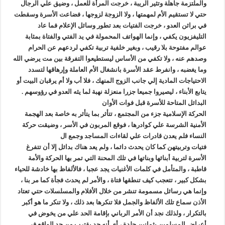
والملتزمة جاهلة وتثير الريبة ، خرجت المرأة للعمل ، وضيق علي الرجال
حتي لا تستقيم الأم لمهمتها ، ولا الزوجة لزوجها ، فضاعت الأسرة وسقطت
في براثن العدو ، خرجت الفتيات بعد تطور وسائل الإعلام فما عاد
التليفزيون يكفي ، وإنما الهواتف المحمولة في يد الفتي والفتاة بمثابة
عوالم مفتوحة بلا رقيب ، وبغير خلفية تربية تكفي لردعهم عن الحرام
وصدهم عنه ، ولا تكفي من الأساس ليستطيعوا التفرقة بين مت يرضي الله
وما يغضبه ، وانفرط عقد الأسرة بانشغال الأم العاملة وإرهاقها لتسدد
الاحتياجات المادية إلي جانب الزوج المنهك ، فلا أب ولا أم يرقبان البيت أو
يتابع الأبناء ، ليصيروا جميعا جزرا منعزلة نهبة لما يثه العدو في رؤوسهم .
البدائل المتاحة للأسرة قبل فوات الأوان
الحركة الإسلامية جزء من المجتمع ، تتأثر بما يتأثر به خاصة بعد الهجمة
الأمنية الشرسة علي كوادرها ، فوقع المربون في الأسر ، وضيقت حركة
النساء فلم يعدن قادرات علي لقاءات المساجد وجمع ال
فتيات وتربيتهن كما كان يحدث دائما ، ولم يعد هناك بدائل إلا أن تتفرغ
الأسرة لتربية أبنائها وبناتها في تلك المحنة التي تمر بها الحركة والأمة
قاطبة ، والمتأمل في كلمات الأغنيات يجد عجبا ، فالألفاظ بها خادشة للحياء
بشكل كبير ، تتعجب كيف تنطقها فتاة ، والأمر لم يحدث فجأة كما مر بنا ،
وإنما هي رسائل مسمومة تنشر من خلال الأفلام والمسلسلات حتي تعتاد
الأذن سماع تلك الألفاظ والجمل فلا تنكرها بعد ذلك ، ولا تنكر ما هو أكبر
بالتكرار ، ولذلك نجد أن الأمر الرباني بإقامة الحد علي من يخوض في
أعراض المسلمين بثمانين جلدة ، أي أنه حد يقترب من حد الواقع في