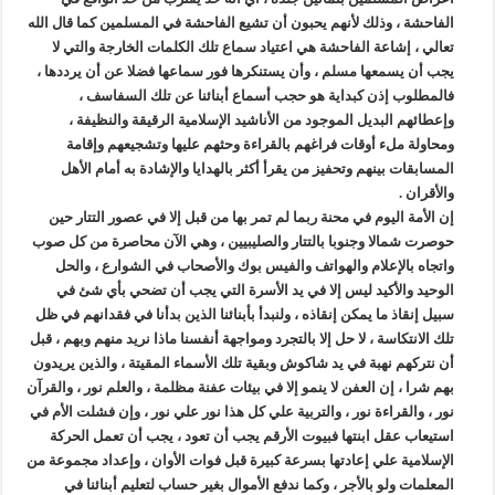
الفاحشة ، وذلك لأنهم يحبون أن تشيع الفاحشة في المسلمين كما قال الله
تعالي ، إشاعة الفاحشة هي اعتياد سماع تلك الكلمات الخارجة والتي لا
يجب أن يسمعها مسلم ، وأن يستنكرها فور سماعها فضلا عن أن يرددها ،
فالمطلوب إذن كبداية هو حجب أسماع أبنائنا عن تلك السفاسف ،
وإعطائهم البديل الموجود من الأناشيد الإسلامية الرقيقة والنظيفة ،
ومحاولة ملء أوقات فراغهم بالقراءة وحثهم عليها وتشجيعهم وإقامة
المسابقات بينهم وتحفيز من يقرأ أكثر بالهدايا والإشادة به أمام الأهل
والأقران .
إن الأمة اليوم في محنة ربما لم تمر بها من قبل إلا في عصور التتار حين
حوصرت شمالا وجنوبا بالتتار والصليبيين ، وهي الآن محاصرة من كل صوب
واتجاه بالإعلام والهواتف والفيس بوك والأصحاب في الشوارع ، والحل
الوحيد والأكيد ليس إلا في يد الأسرة التي يجب أن تضحي بأي شئ في
سبيل إنقاذ ما يمكن إنقاذه ، ولنبدأ بأبنائنا الذين بدأنا في فقدانهم في ظل
تلك الانتكاسة ، لا حل إلا بالتجرد ومواجهة أنفسنا ماذا نريد منهم وبهم ، قبل
أن نتركهم نهبة في يد شاكوش وبقية تلك الأسماء المقيتة ، والذين يريدون
بهم شرا ، إن العفن لا ينمو إلا في بيئات عفنة مظلمة ، والعلم نور ، والقرآن
نور ، والقراءة نور ، والتربية علي كل هذا نور علي نور ، وإن فشلت الأم في
استيعاب عقل ابنتها فبيوت الأرقم يجب أن تعود ، يجب أن تعمل الحركة
الإسلامية علي إعادتها بسرعة كبيرة قبل فوات الأوان ، وإعداد مجموعة من
المعلمات ولو بالأجر ، وكما ندفع الأموال بغير حساب لتعليم أبنائنا في