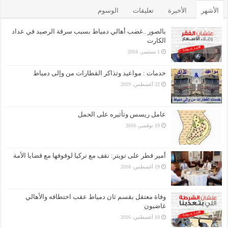
الأشهر
الأخيرة
تعليقات
الوسوم
بالصور ..غضب أهالي دمياط بسبب سرقة الرصيد في عداد
الكارت
1 سبتمبر، 2016
خدمات : مواعيد وتذاكر القطارات من وإلى دمياط
22 أغسطس، 2019
عامل ريسس وتأثيره على الحمل
19 نوفمبر، 2016
أمير قطر على تويتر: نقف مع تركيا لوقوفها مع قضايا الأمة
19 أغسطس، 2018
وفاة معتقل بقسم ثان دمياط عقب اختطافه والأهالي
غاضبون
10 أغسطس، 2016