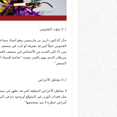
1. لا تفوّت الفحوص:
حذّر الدكتور دارين بي مارينيس، وهو أستاذ مسا
الفحوص خطأ كبير قد تقترفه لو كنت في منتصف 
سن 45 لكن العديد من الأشخاص في منتصف ا
سرطان الثدي مهم بالقدر نفسه “بخاصة للنساء ال
المبيض”.
2. لا تتجاهل الأعراض:
لا تتجاهل الأعراض المقلقة التي قد تظهر في من
مثل فقدان الوزن غير المتوقّع أو وجود دم في الب
أمراض خطرة لا يتم تشخيصها”.