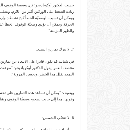
حسب الدكتور أوكوباديجو؛ فإن وضعية الوقوف السي
زيادة الضغط على الوركين أكثر من اللازم، وتصلب
ويمكن أن تسبب الوضعيّة الخطأ كبح نشاطك وإر
الحركة. ويمكن أن تؤدي وضعيّة الوقوف الخطأ عل
والظهر المزمنة”.
7. لا تترك تمارين التمدد:
في شبابك قد تكون قادرا على الابتعاد عن تمارين
منتصف العمر. يقول الدكتور أوكوباديجو: “مع تقدم
التمدد تقلل هذا الخطر، وتحسن المرونة”.
ويضيف: “يمكن أن تساعد هذه التمارين على تحس
وقوتها، هذا إلى جانب تصحيح وضعيّة الوقوف وتقلي
8. لا تتجنّب الشمس:
مع أنه لا ينبغي البقاء في الشمس كثيرا، يؤكد 