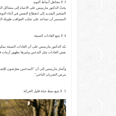
3. لا تتجاهل أنماط النوم:
يحثّ الدكتور مارينيس على الانتباه إلى مشاكل ال
الشخير الشديد إلى انقطاع النفس في أثناء النوم
المستمر أن تساعد على تجنّب العواقب طويلة ال
4. لا تتبع العادات السيئة:
نبّه الدكتور مارينيس على أن العادات السيئة ي
بعض العادات مثل التدخين وغيرها بظهور أزمات 
وأشار مارينيس إلى أن “المدخنين معرّضون للإصا
مرض الشريان التاجي”.
5. لا تتبع نمط حياة قليل الحركة: