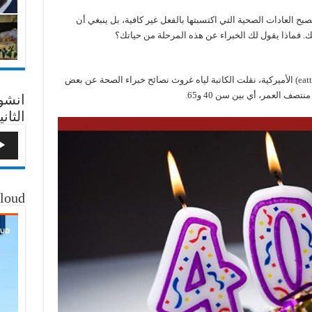
تصبح العادات الصحية التي اكتسبتها بالفعل غير كافية، بل ينبغي أن
فماذا يقول لك الخبراء عن هذه المرحلة من حياتك؟
في تقرير نشرته مجلة “إيت ذيس نوت ذات” (eatthis) الأميركية، نقلت الكاتبة لياه غروث نصائح خبراء الصحة عن بعض
صف العمر، أي بين سن 40 و65.
انشو
الثاني
loud