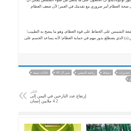
ى صحة العظام أمر ضروري مع تقدمك في العمر؛ لأن ضعف العظام
أشعة الشمس على الحفاظ على قوة العظام، وهو ما ينصح به الطبيب؛
(د) الذي يضطلع بدور مهم في حماية العظام؛ لأنه يساعد الجسم على
تحذيرات
دمياط
رياضة المشي
سن ال 40
عادات سيئة
ح
التالي
إرتفاع عدد النازحين في اليمن إلى
4.2 ملايين إنسان