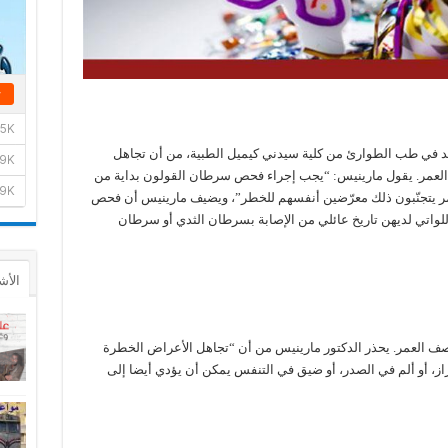
عد في طب الطوارئ من كلية سيدني كيميل الطبية، من أن تجاهل
العمر. يقول مارينيس: “يجب إجراء فحص سرطان القولون بداية من
لعمر يتجنّبون ذلك معرّضين أنفسهم للخطر”، ويضيف مارينيس أن فحص
لواتي لديهن تاريخ عائلي من الإصابة بسرطان الثدي أو سرطان
الأش
تصف العمر. يحذر الدكتور مارينيس من أن “تجاهل الأعراض الخطرة
راز، أو ألم في الصدر، أو ضيق في التنفس يمكن أن يؤدي أيضا إلى