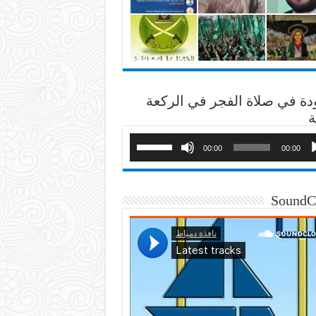
دة في صلاة الفجر في الركعة
ة
00:00
00:00
SoundC