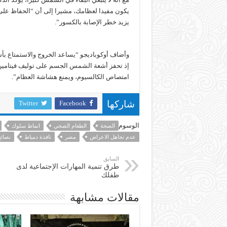
يكون مفيدا لعظامك، مشيرا إلى أن “الحفاظ عل
يزيد خطر الإصابة بالكسور”.
وأضاف أوكوباديجو “يساعد الخروج والاستمتاع ب
إذ تحفز أشعة الشمس الجسم على توليف فيتامين 
امتصاص الكالسيوم، ويمنع هشاشة العظام”.
Twitter
Facebook
شاركها
الوسوم
الصحة
الطعام الصحي
انماط سلوك
عدم تجاهل الاعراض
مصر
نافذة دمياط
نصائ
السابق
طرق تنمية المهارات الإجتماعية لدى
طفلك
مقالات مشابهة