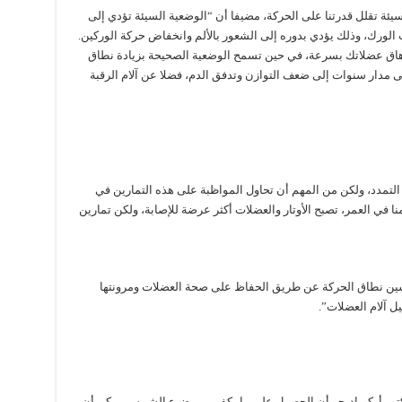
ئة تقلل قدرتنا على الحركة، مضيفا أن “الوضعية السيئة تؤدي إلى
 الورك، وذلك يؤدي بدوره إلى الشعور بالألم وانخفاض حركة الوركين.
هاق عضلاتك بسرعة، في حين تسمح الوضعية الصحيحة بزيادة نطاق
ى مدار سنوات إلى ضعف التوازن وتدفق الدم، فضلا عن آلام الرقبة
 التمدد، ولكن من المهم أن تحاول المواظبة على هذه التمارين في
نا في العمر، تصبح الأوتار والعضلات أكثر عرضة للإصابة، ولكن تمارين
ين نطاق الحركة عن طريق الحفاظ على صحة العضلات ومرونتها
ل آلام العضلات”.
الدكتور أوكوباديجو أن الحصول على ما يكفي من ضوء الشمس يمكن أن