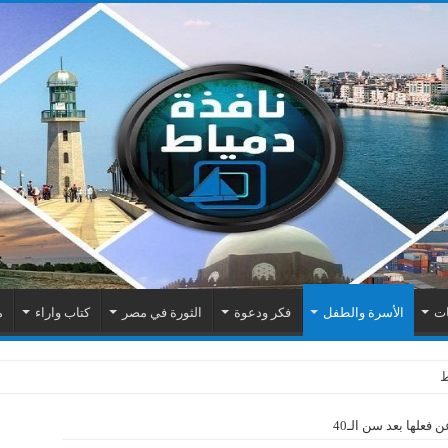
ات
الأسرة والطفل
فكر ودعوة
الثورة في مصر
كتاب واراء
م
اك الكهربائية بمنطقة المطرى