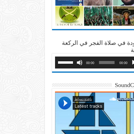
دة في صلاة الفجر في الركعة
ة
00:00
00:00
SoundC