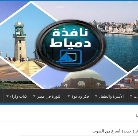
ات
الأسرة والطفل
فكر ودعوة
الثورة في مصر
كتاب واراء
م