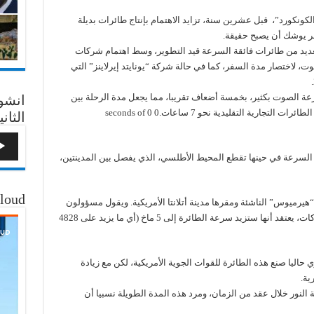
كونكورد”، قبل عشرين سنة، تزايد الاهتمام بإنتاج طائرات بديلة
مر يوشك أن يصبح حقيقة.
عديد من طائرات فائقة السرعة قيد التطوير، وسط اهتمام شركات
 لاختصار مدة السفر، كما في حالة شركة “يونايتد إيرلاينز” التي
ة الصوت بكثير، بخمسة أضعاف تقريبا، مما يجعل مدة الرحلة بين
انشو
لندن ونيويورك نحو 90 دقيقة فقط، بينما تستغرق الطائرات التجارية التقليدية نحو 7 ساعات.0 seconds of 0
الثاني
 السرعة في حينها تقطع المحيط الأطلسي، الذي يفصل بين المدينتين،
loud
هيرميوس” الناشئة ومقرها مدينة أتلانتا الأمريكية. ويقول مسؤولون
في الشركة إنها بدأت تختبر نوعا جديدا من المحركات، يعتقد أنها ستزيد سرعة الطائرة إلى 5 ماخ (أي ما يزيد على 4828
اليا صنع هذه الطائرة للقوات الجوية الأمريكية، لكن مع زيادة
ية.
ة النور خلال عقد من الزمان، ومرد هذه المدة الطويلة نسبيا أن