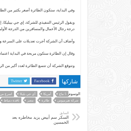
وفي البداية، ستكون الطائرة أصغر بكثير من الطائرات 
ويقول الرئيس التنفيذي للشركة، إي جي بيبليكا، إ
درجة رجال الأعمال والمسافرين من الدرجة الأولى
وأضاف أن الشركة أجرت تعديلات على السرعة وتكاليف 
وقال إن الطائرة ستكون مربحة في البداية اعتمادا
وتتوقع الشركة أن تتسع الطائرة لعدد أكبر من ال
Twitter
Facebook
شاركها
الوسوم
5 ماخ
أمريكا
أي جي بليكا
اسرع من
شركة هيرميوس
طائرة
مصر
نافذة دمياط
السابق
السكر سم أبيض يزيد مخاطره بعد
الخمسين