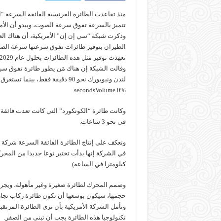
منذ تقاعدت الطائرة الفرنسية الفائقة السرعة “ال
تتميز بالسرعة تفوق سرعة الصوت، ويبدو أن الأ
وذكرت شبكة “سي إن إن” الأمريكية، أن هناك ال
الطيران بتوفير طائرات تفوق سرعتها سرعة الصوت،
تعهدت توفير مثل هذه الطائرات بحلول عام 2029.
وقالت الشبكة إن هناك مَن يطور طائرة تفوق سرع
secondsVolume 0%
وكانت طائرة “الكونكورد” التي كانت تعدت فائقة
في نحو 3 ساعات.
وتعكف على إنتاج الطائرة الفائقة السرعة شركة “
كيلومترا في الساعة).
وصمم المحرك لطائرة صغيرة وغير مأهولة، ويجري ح
حجمها، سيكون بوسعها أن تكون طائرة ركاب تجار
وتأمل الشركة الأمريكية بأن ترى الطائرة المرتقب
تكنولوجيا هذه الطائرة يجب أن تبنى من الصفر.