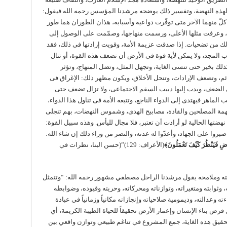
 لهذه النهضة، وتفسير ذلك يوضحه مرشدنا المؤسس رحمه الله فيقول:
كلّ منهما الآخر متى توفّرت دواعيه وأسبابه، هذان الطوران هما طور
ها، وعرفت مثلها الأعلى، ورسمت منهاجها، وصمّمت على الوصول إلى
ا ذلك من تضحيات. إذا صدقت عزيمة الأمة، وقويت إرادتها فى ذلك، فقد
ب المجد، ولا يمكن لأية قوة فى الأرض أن تضعف هذه القوة، أو تنال
كذلك بخير حتى تنسى الغاية، وتجهل المثل، وتضل المنهاج، وتؤثر
ائم، وتضعف الإرادات، وتنحل الأخلاق، ويكون مظهر ذلك: الإغراق فى
ى الضعف، ويدب إليها دبيب السقم الاجتماعى، ولا تزال تضعف حتى
يب الماهر فيهتدى إلى الدواء الناجع، وتتبعه الأمة فى تناول هذا الدواء،
مهمة المصلحين والقادة، مصابيح الهدى، وشموس النهضات، بهم تنجلى
نهضتها الحالية لو أرادت أن تعتبر، فلا مجال لليأس. وهذه سبيل القوة:
اصبروا على الجهاد، وأعدّوا له عدته، والنصر من وراء ذلك إن شاء الله:
ْضِ فَيَنْظُرَ كَيْفَ تَعْمَلُونَ﴾
(الأعراف: 129)”(حسن البنا، نظرات في
ته وملامحه يقول مرشدنا الراحل مصطفي مشهور رحمه الله: “وتتمثل
 وثوابته ومتغيراته، وتوازناته ومحركاته، وحريته وقيوده، وضوابطه
ته وعدالته، وديمومية صلاحياته وإنجازاته مكانياً وزمانياً في عبادة
رض بناء الإنسان وإعمار الأرض تحقيقاً للحياة الطيبة الكريمة، أي
تحقيق هذه الغاية، جمع المشروع في تناغم طبيعي وتوازن واقعي بين