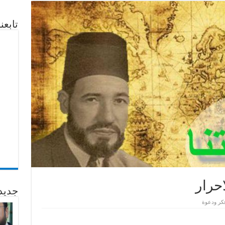
تابع
احرار
جديد
كر ودعوة