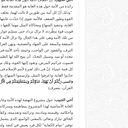
رائدة من الأمة حول هذه الغاية هو المقدمة فقط
“وذلك أنّ كل أمة بين طورين لا ثالث لهما، يخلف 
القوة وطور الضعف. فالأمة تقوى إذا حدّدت غايت
الغاية، وتنفيذ المنهاج ومحاكاة المثل مهما كلفه
قويت قوة مطّردة، لا تزال تزداد حتى تتنسّم غوار
من تلك الأمة وهى على هذا الحال. ولا تزال الأمة 
المنفعة والمتعة على الجهاد والتضحية، وتهن العز
الترف، والقعود عن الواجب، وحينئذ تأخذ الأمة ف
تتجدد أو تبيد. وسبيل التجدّد: أن يتيح الله لها الطب
فتموت جراثيم المرض، وتعود إليها القوة، وتلك 
كل فتنة عمياء. إنّ فى ذلك لعبرة لأمم الإسلام فى 
حدّدوا الغاية، واعرفوا المثل، وارسموا المنهاج، و
﴿عَسى رَبُّكُمْ أَنْ يُهْلِكَ عَدُوَّكُمْ وَيَسْتَخْلِفَكُمْ فِي الْأَر
القرآن، بتصرف).
أخي الحبيب
:
حول مشروع النهضة لهذه الأمة وغاي
الغاية الأساسية لهذا المشروع بمفاهيمه ومدركاته،
وأحكامه، وقيميته وماديته، وتراثيته وتقدميته، وكفاء
الخالق تبارك وتعالى بالمعنى الواسع، الذى يشمل ف
توفير “تمام الكفاية” لكل فرد يعيش في كنفه. ول