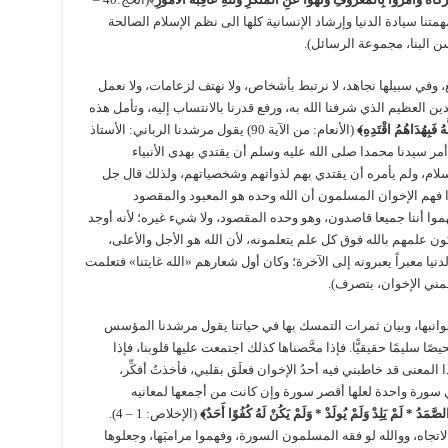
مهمتنا سيادة الدنيا وإرشاد الإنسانية كلها الى نظم الإسلام الصالحة
ن البنا، مجموعة الرسائل).
، وفي سبيلها نجاهد، لا نرتبط بأشخاص، ولا نهتف لزعامات، ولا نعمل
ين العظيم الذي شرفنا الله به، ورفع قدرنا بالانتساب إليه، وتأمل هذه
هُ فَبِهُدَاهُمُ اقْتَدِهِ﴾
(الأنعام: من الآية 90) يقول مرشدنا الرباني: الأستاذ
أمر سيدنا محمدا صلى الله عليه وسلم أن يقتدي بهدى الأنبياء
لام، ولم يأمره أن يقتدي بهم لذواتهم وشخصياتهم، ولذلك قال جل
 فهم الإخوان المسلمون أن الله وحده هو المعبود والمقصود
وا أننا جميعا قاصدون، وهو وحده المقصود، ولا شيء غيره؛ لأنه أوجد
 علمهم بالله فوق كل علم يتعلمونه، لأن الله هو الأجل والأعلى،
دنيا معبراً يعبرونه إلى الآخرة؛ وكان أول شعارهم «الله غايتنا» فتعلمت
مني الإخوان، بتصرف).
جوانبها، وبيان ثمرات التمسك بها في حياتنا يقول مرشدنا المؤسس
صًا سليمًا حقيقيًّا. فإذا محَّصناها كذلك اجتمعت عليها قلوبنا، فإذا
ا المعنى قد خاطبني فيه أحدُ الإخوان فعلَق بقلبي، فأخذتُ أفكِّر،
ي سورة واحدة لعلها أقصر سورة وإن كانت من أجمعها لمعانيه
الصَّمَدُ * لَمْ يَلِدْ وَلَمْ يُولَدْ * وَلَمْ يَكُنْ لَهُ كُفُوًا أَحَدٌ﴾
(الإخلاص: 1 – 4).
 الاتجاه، ووالله لو فقه المسلمون السورة، وفهموا مراميَها، وجعلوها