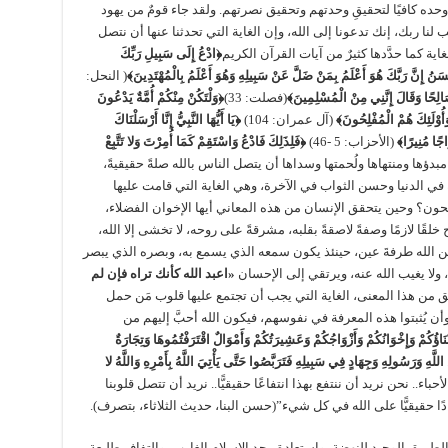
 وحده كافيًا لتحقيقِ وحدتهم وتحقيق نصرتهم. ولقد جاء قومٌ من يهود
نا ربك، إنك تدعونا إلى الله، وإن الغاية التي تحدثنا عنها أن نتصل
ية كما حدَّدها كثيرٌ من آيات القرآن الكريم
﴿ادْعُ إِلَى سَبِيلِ رَبِّكَ
سَنُ إِنَّ رَبَّكَ هُوَ أَعْلَمُ بِمَنْ ضَلَّ عَنْ سَبِيلِهِ وَهُوَ أَعْلَمُ بِالْمُهْتَدِينَ﴾
( النحل:
الِحًا وَقَالَ إِنَّنِي مِنْ الْمُسْلِمِينَ﴾
(فصلت: 33)
﴿وَلْتَكُنْ مِنْكُمْ أُمَّةٌ يَدْعُونَ
وَأُوْلَئِكَ هُمْ الْمُفْلِحُونَ﴾
(آل عمران: 104)
﴿يَا أَيُّهَا النَّبِيُّ إِنَّا أَرْسَلْنَاكَ
َاجًا مُنِيرًا﴾
(الأحزاب: 5 -46)
﴿فَلِذَلِكَ فَادْعُ وَاسْتَقِمْ كَمَا أُمِرْتَ وَلا تَتَّبِعْ
. أليست الدعوة مبدؤها ومنتهاها ولُحمتها وسداها أن يتصل الناس بالله صلةً حقيقيةً،
تَه في الدنيا وحسن الثواب في الآخرة، وهي الغاية التي قامت عليها
الحون؟ وحين يتحقق الإنسان من هذه المعاني أيها الإخوان الفضلاء،
ًا لازمًا وصفةً لاصقةً بقلبه، مشرقةً على روحه، لا تخشى إلا الله،
يب عن الله طرفةَ عين، حينئذ يكون سمعه الذي يسمع به، وبصره الذي يبصر
 ولا يغيب الله عنه، ويرتقي إلى الإحسان
«
اعبد الله كأنك تراه فإن لم
تحقق من هذا المعنى، الغاية التي يجب أن تجتمع عليها قلوب مَن حمل
وأن يُثبتوا هذه المعرفة في نفوسهم، فيكون الله أحبَّ إليهم من
نَاؤُكُمْ وَإِخْوَانُكُمْ وَأَزْوَاجُكُمْ وَعَشِيرَتُكُمْ وَأَمْوَالٌ اقْتَرَفْتُمُوهَا وَتِجَارَةٌ
ّهِ وَرَسُولِهِ وَجِهَادٍ فِي سَبِيلِهِ فَتَرَبَّصُوا حَتَّى يَأْتِيَ اللَّهُ بِأَمْرِهِ وَاللَّهُ لا
الإخوان الأحباء.. نحن نريد أن ننتفع بهذا انتفاعًا حقيقيًّا.. نريد أن تتصل قلوبنا
ادًا حقيقيًّا على الله في كل شيء”(حسن البنا، حديث الثلاثاء، بتصرف).
الطريق الوحيد للنهضة، واستعادة مجد الإسلام الغارب، والتفاف طليعة