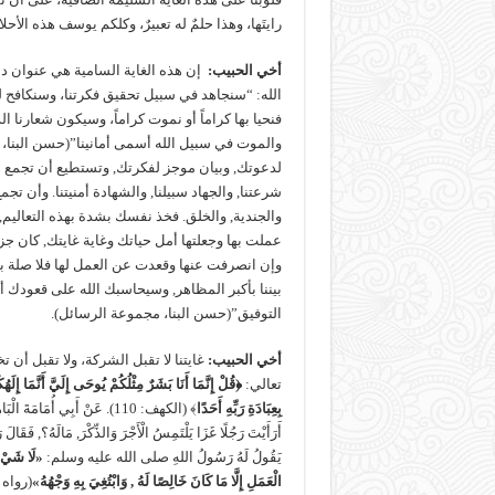
رايتَها، وهذا حلمٌ له تعبيرٌ، وكلكم يوسف هذه الأحل
أخي الحبيب
:
إن هذه الغاية السامية هي عنوان 
الله: “سنجاهد في سبيل تحقيق فكرتنا، وسنكافح له
فنحيا بها كراماً أو نموت كراماً، وسيكون شعارنا الد
والموت في سبيل الله أسمى أمانينا”(حسن البنا، م
لدعوتك, وبيان موجز لفكرتك, وتستطيع أن تجمع هذ
شرعتنا, والجهاد سبيلنا, والشهادة أمنيتنا. وأن 
والجندية, والخلق. فخذ نفسك بشدة بهذه التعاليم
عملت بها وجعلتها أمل حياتك وغاية غايتك, كان جز
وإن انصرفت عنها وقعدت عن العمل لها فلا صلة ب
بيننا بأكبر المظاهر, وسيحاسبك الله على قعودك أ
التوفيق”(حسن البنا، مجموعة الرسائل).
أخي الحبيب
:
غايتنا لا تقبل الشركة، ولا تقبل أن ت
تعالي:
﴿قُلْ إِنَّمَا أَنَا بَشَرٌ مِثْلُكُمْ يُوحَى إِلَيَّ أَنَّمَا إِلَ
بِعِبَادَةِ رَبِّهِ أَحَدًا
﴾ (الكهف: 110). عَنْ أَبِي أُ
أَرَأَيْتَ رَجُلًا غَزَا يَلْتَمِسُ الْأَجْرَ وَالذِّكْرَ, مَالَهُ؟
يَقُولُ لَهُ رَسُولُ اللهِ صلى الله عليه وسلم:
«
لَا شَيْءَ
الْعَمَلِ إِلَّا مَا كَانَ خَالِصًا لَهُ , وَابْتُغِيَ بِهِ وَجْهُهُ
»
(رواه 