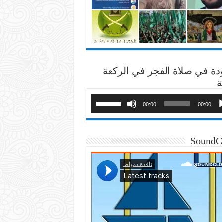
دة في صلاة الفجر في الركعة
ة
00:00
00:00
SoundC