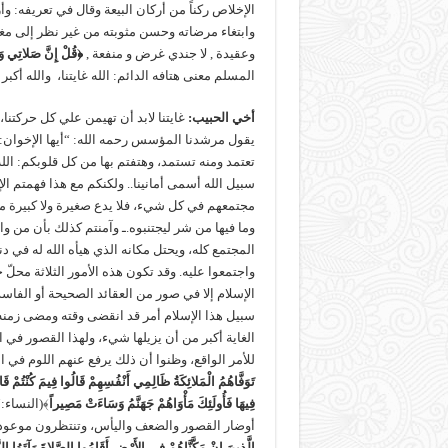
الإخلاص ركناً من أركان البيعة وقال في تعريفه: وأ
وابتغاء مرضاته وحسن مثوبته من غير نظر إلى مغن
وعقيدة , لا جندي غرض و منفعة ,
﴿قُلْ إِنَّ صَلاتِي وَ
المسلم معنى هتافه الدائم: الله غايتنا، والله أكب
أخي الحبيب
:
غايتنا لابد أن تهيمن علي كل حركتنا،
يقول مرشدنا المؤسس رحمه الله: “أيها الإخوان: 
تعتمد ومنه تستمد، وهتفتم بها من كل قلوبكم: الله
سبيل الله أسمى أمانينا.. ولكنكم مع هذا فهمتم الإ
مجتمعهم في كل شيء، فلا يدع صغيرة ولا كبيرة من 
وما فيها من شر ليجتنبوه.ـ وآمنتم كذلك بأن من 
المجتمع كله، ويحتل مكانه الذي هيأه الله له في 
واجتمعوا عليه. وقد تكون هذه الأمور الثلاثة محل
الإسلام إلا في صور من العقائد الصحيحة أو الفاسدة
سبيل هذا الإسلام أمر قد انقضى وقته ومضى زمنه.
الغاية أكبر من أن يزيلها شيء، ولهذا القصور في
للأمر الواقع، وظنوا أن ذلك يرفع عنهم اللوم في ا
تَوَفَّاهُمُ الْمَلائِكَةُ ظَالِمِي أَنْفُسِهِمْ قَالُوا فِيمَ كُنْتُمْ 
فِيهَا فَأُولَئِكَ مَأْوَاهُمْ جَهَنَّمُ وَسَاءَتْ مَصِيراً
أوضار القصور والضعف واليأس، وتنتظرون موعود ا
الَّذِينَ إِنْ مَكَّنَّاهُمْ فِي الأَرْضِ أَقَامُوا الصَّلاةَ وَآتَوُا الزَ