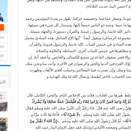
ام”(حسن البنا، حديث الثلاثاء).
دعوتنا، وشعار جماعتنا، وخصيصة حركتنا. يقول مرشدنا المؤسس رحمه
ا ما حيينا، وسندعو الناس جميعاً إليها، وسنبذل كل شيء في سبيلها،
ائم: الله غايتنا، والرسول زعيمنا، والقرآن دستورنا، والجهاد سبيلنا،
جموعة الرسائل). ويقول أيضاً: “أيها الأخ الصادق: هذه المبادئ مجمل
ه المبادئ في خمس كلمات: الله غايتنا, والرسول قدوتنا, والقرآن
تجمع مظاهرها في خمس كلمات أخرى: البساطة, والتلاوة, والصلاة,
, وإلا ففي صفوف القاعدين متسع للكسالى والعابثين. وأعتقد أنك إن
اؤك العزة في الدنيا والخير والرضوان في الآخرة, وأنت منا ونحن منك,
يننا وبينك, وإن تصدرت فينا المجالس وحملت أفخم الألقاب وظهرت
شد الحساب, فاختر لنفسك ونسأل الله لنا ولك الهداية و
الأش
ختلط بغيرها من الغايات، فلابد من الإخلاص التام، والتجرد الكامل، قال
هُكُمْ إِلَهٌ وَاحِدٌ فَمَنْ كَانَ يَرْجُوا لِقَاءَ رَبِّهِ فَلْيَعْمَلْ عَمَلًا صَالِحًا وَلَا يُشْرِكْ
مَامَةَ الْبَاهِلِيِّ رضي الله عنه قَالَ: جَاءَ رَجُلٌ إِلَى النَّبِيِّ صلى الله عليه وسلم فَقَالَ:
, فَقَالَ رَسُولُ اللهِ صلى الله عليه وسلم :
«
لَا شَيْءَ لَهُ
»
فَأَعَادَهَا ثَلَاثَ مَرَّاتٍ ,
 لَهُ
»
ثُمَّ قَالَ رَسُولُ اللهِ صلى الله عليه وسلم :
«
إِنَّ اللهَ لَا يَقْبَلُ مِنْ
النسائي وصححه الألباني) ولذلك فقد جعل الإمام البنا رحمه الله