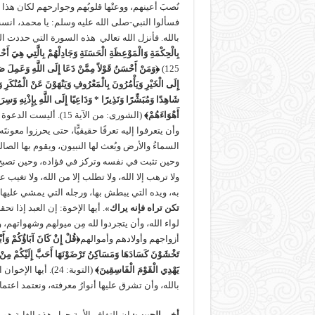
نُصبَ أعينهم، ووعتْها قلوبُهم وجوارحهم لكان هذا
فسألوا النبي-صلى الله عليه وسلم: يا محمد، انسب ل
بالله. فأنزل الله تعالي هذه السورة التي حددت الغا
بِالْحِكْمَةِ وَالْمَوْعِظَةِ الْحَسَنَةِ وَجَادِلْهُمْ بِالَّتِي هِيَ أَحْ
125)
﴿وَمَنْ أَحْسَنُ قَوْلاً مِمَّنْ دَعَا إِلَى اللَّهِ وَعَمِلَ صَ
إِلَى الْخَيْرِ وَيَأْمُرُونَ بِالْمَعْرُوفِ وَيَنْهَوْنَ عَنْ الْمُنْكَرِ 
شَاهِدًا وَمُبَشِّرًا وَنَذِيرًا * وَدَاعِيًا إِلَى اللَّهِ بِإِذْنِهِ وَسِر
أَهْوَاءَهُمْ﴾
(الشورى: من الآية 15)
وأن يتعرفوا إليه تعرفًا حقيقيًّا، حتى يحرزوا معون
السماءُ والأرض وبُعث لها النبيون، ويقوم بها الص
وحين تثبت في نفسه وتركز في فؤاده، وحين تصبح خلق
ولا ترهب إلا الله، ولا تطلب إلا من الله، ولا تغ
به، ويده التي يبطش بها، ورجله التي يمشي عليها،
تكن تراه فإنه يراك
»
. أيها الإخوة: إن العبد إذا 
لواء الله، وأن يتجردوا لله مِن ميولهم وشهواتهم، 
أزواجهم وأولادهم وأموالهم
﴿قُلْ إِنْ كَانَ آبَاؤُكُمْ وَأَبْ
تَخْشَوْنَ كَسَادَهَا وَمَسَاكِنُ تَرْضَوْنَهَا أَحَبَّ إِلَيْكُمْ مِنْ اللَ
يَهْدِي الْقَوْمَ الْفَاسِقِينَ﴾
(التوبة: 24). أيها 
بالله، وأن تشرق عليها أنوارُ معرفته، ونعتمد اعتم
أخي الحبيب
:
إن التفاف الأمة حول هذه الغاية هو 