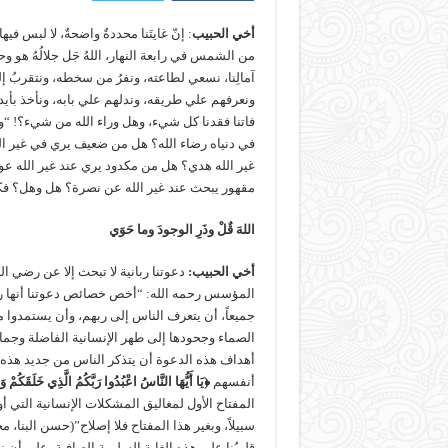
أخي الحبيب
: إنّ غايتَنا محددةٌ واضحةٌ، لا لبس ف
من الشمس في رابعة النهار، اللهُ جَل جلالُهُ هو وحده
آمالِنا، نسعي لطاعته، ونفرُ من سخطه، ونتقربُ إليه
ونعرفهم علي طريقه، وندلهم علي بابه، ونأخذ بأي
فاتنا فقدنا كل شيء، وهل وراء الله من شيء؟! “
في دنياه رضاء الله؟ هل من ضعيف يري في غير الل
غير الله هدي؟ هل من مكدود يري عند غير الله ع
مقهور يبحث عند غير الله عن نصرة؟ هل وهل؟ فكيف
اللهَ قٌلْ وذَرِ الوجودَ وما حَوَي هل
أخي الحبيب
:
دعوتنا ربانية لا تبحث إلا عن رضي 
المؤسس رحمه الله: “أخص خصائص دعوتنا أنها ربانية
جميعاً، أن يتعرف الناس إلى ربهم، وأن يستمدوا
الصماء وجحودها إلى طهر الإنسانية الفاضلة وجماله
أهداف هذه الدعوة أن يتذكر الناس من جديد هذه ا
أنفسهم
﴿يَا أَيُّهَا النَّاسُ اعْبُدُوا رَبَّكُمُ الَّذِي خَلَقَكُمْ وَا
المفتاح الأول لمغاليق المشكلات الإنسانية التي 
سبيلاً، وبغير هذا المفتاح فلا إصلاح”(حسن البنا، 
قلوبُنا على هذه الغاية السليمة الصافية، على أن نفر