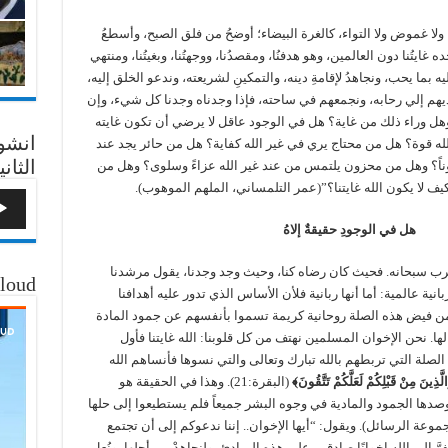
يها ولا غموض ولا التواء، كالغرة البيضاء؛ أوضحُ من فلق الصبح، وأسطعُ
 غايتُنا دون العالمين، وهو هدفنُا، ومقصدُنا، ووجهتُنا، وبغيتُنا، ومنتهي
 بما يحب، ونجاهدُ لإقامةِ دينه، والتمكينِ لشريعته، وندعو الخلق إليه،
ديهم إلي رحابه، ونجمعهم في ساحته، فإذا وجدناه وجدنا كل شيء، وإن
وهل وراء ذلك من غاية؟ هل في الوجود عاقل لا يرضي أن تكون غايته
انشو
ه قوة؟ هل من محتاج يري في غير الله كفاية؟ هل من حائر يجد عند
الثاني
وناً؟ وهل من محزون يلتمس من عند غير الله عزاءً وسلوى؟ وهل من
 لا يكون الله غايتنا؟”(عمر التلمساني، الملهم الموهوب).
 في الوجودِ حقيقةٌ إلاهُ
الرب سبحانه. فحيث كان رضاه كنا، وحيث وجد وجدنا، يقول مرشدنا
loud
 عالمية: أما أنها ربانية فلأن الأساس الذي تدور عليه أهدافنا
 من فيض هذه الصلة روحانية كريمة تسموا بأنفسهم عن جمود المادة
ا. نحن الإخوان المسلمين نهتف من كل قلوبنا: الله غايتنا فأول
لصلة التي تربطهم بالله تبارك وتعالى والتي نسوها فأنساهم الله
لَّذِينَ مِنْ قَبْلِكُمْ لَعَلَّكُمْ تَتَّقُونَ﴾
(البقرة:21). وهذا في الحقيقة هو
أوصدها الجمود والمادية في وجوه البشر جميعاً فلم يستطيعوا إلى حلها
مجموعة الرسائل). ويقول: “أيها الإخوان.. إننا ندعوكم إلى أن تجتمع
َّ إلى الله إخوانًا صادقين على هذه المبادئ، ولنجاهدْ من أجلها، ونُعلِ