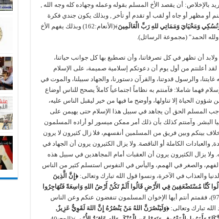
ريد بالإخلاص: أن يقصد الأخ المسلم بقوله وعمله وجهاده كله وجه الله ,
م أو مظهر أو جاه أو لقب أو تقدم أو تأخر , وبذلك يكون جندي فكرة
نُسُكِي وَمَحْيَايَ وَمَمَاتِي للهِ رَبِّ الْعَالَمِينَ
﴾(الأنعام:162) وبذلك يفهم الأخ
ر ولله الحمد” (مجموعة الرسائل).
 ولابد أن تظهر في كل تصرفاتنا، وأن تصطبغ بها كل جوانب حياتنا،
لقد أعلنتم من أول يوم أن دعوتكم إسلامية صميمة، على الإسلام
 غايتنا، والرسول قدوتنا، والقرآن دستورنا، والجهاد سبيلنا، والموت في
سلام فهما شاملا: فآمنتم به نظاماً اجتماعياً كاملاً يصحح للناس أوضاع
شؤون الحياة إلا تناولها، وأوضح ما فيها من خير ليقبل الناس عليه،
واجب المسلم الحق أن يجاهد في سبيل هذا الإسلام حتى يهيمن على
دنيا البشر. وآمنتم كذلك بأن ذلك أمر ممكن ميسور لو أراده المسلمون
ّ خلاف بينكم وبين فريق من المسلمين أنفسهم، فلا زال كثيرون لا يرون
, والعبادات الكاملة أو الناقصة. ولا يزال الكثيرون يرون أن الجهاد في
 ولا يزال الكثيرون يرون أن العقبات أمام المجاهدين في سبيل هذه
 الفهم، والصغر في الهمم، واليأس في النفوس استسلم كثير من الناس
لدنيا والعذاب في الآخرة، ونسوا قول الله تبارك وتعالى:
﴿إِنَّ الَّذِينَ
قَالُوا كُنَّا مُسْتَضْعَفِينَ فِي الأَرْضِ قَالُوا أَلَمْ تَكُنْ أَرْضُ اللهِ وَاسِعَةً فَتُهَاجِرُوا
﴾(النساء:97)، فقمتم أنتم أيها الإخوان المسلمون تنفضون عنكم وعن الناس
لله تبارك وتعالى:
﴿وَلَيَنْصُرَنَّ اللهُ مَنْ يَنْصُرُهُ إِنَّ اللهَ لَقَوِيٌّ عَزِيزٌ,
ّكَاةَ وَأَمَرُوا بِالْمَعْرُوفِ وَنَهَوْا عَنِ الْمُنْكَرِ وَللهِ عَاقِبَةُ الأُمُورِ
﴾(الحج:40 –