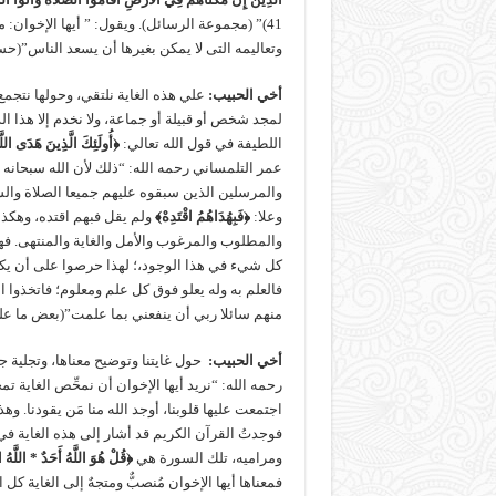
41)” (مجموعة الرسائل). ويقول: ” أيها الإخوان: 
وتعاليمه التى لا يمكن بغيرها أن يسعد الناس”(حس
أخي الحبيب
:
علي هذه الغاية نلتقي، وحولها نتجمع
لمجد شخص أو قبيلة أو جماعة، ولا نخدم إلا هذا الد
اللطيفة في قول الله تعالي:
﴿أُولَئِكَ الَّذِينَ هَدَى اللَّ
عمر التلمساني رحمه الله: “ذلك لأن الله سبحانه 
والمرسلين الذين سبقوه عليهم جميعا الصلاة والس
وعلا:
﴿فَبِهُدَاهُمُ اقْتَدِهْ﴾
ولم يقل فبهم اقتده، وهكذا
والمطلوب والمرغوب والأمل والغاية والمنتهى. فهم
كل شيء في هذا الوجود،؛ لهذا حرصوا على أن يكون
فالعلم به وله يعلو فوق كل علم ومعلوم؛ فاتخذوا ال
منهم سائلا ربي أن ينفعني بما علمت”(بعض ما عل
أخي الحبيب
:
حول غايتنا وتوضيح معناها، وتجلية 
رحمه الله: “نريد أيها الإخوان أن نمحِّص الغاية تمحي
اجتمعت عليها قلوبنا، أوجد الله منا مَن يقودنا. وهذ
فوجدتُ القرآن الكريم قد أشار إلى هذه الغاية ف
ومراميه، تلك السورة هي
﴿قُلْ هُوَ اللَّهُ أَحَدٌ * اللَّهُ 
فمعناها أيها الإخوان مُنصبٌّ ومتجهٌ إلى الغاية كل