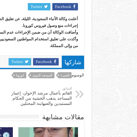
Twitter
Facebook
أعلنت وكالة الأنباء السعودية، الليلة، عن تعليق
إجراءات منع وصول فيروس كورونا.
وأضافت الوكالة أن من ضمن الإجراءات عدم السم
وأكدت على تعليق استخدام المواطنين السعوديين 
من وإلى المملكة.
Twitter
Facebook
شاركها
الوسوم
العمرة
المسجد النبوي
كورونا
السابق
القائم بأعمال مرشد الإخوان: إعمار
المساجد يذهب الخشية من الحكام
المستبدين والصهاينة المحتلين
مقالات مشابهة