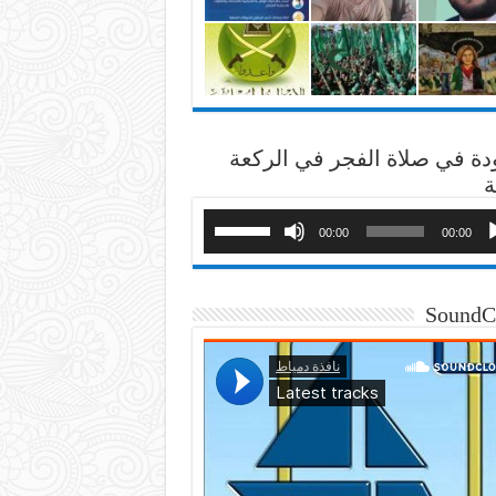
دة في صلاة الفجر في الركعة
ة
00:00
00:00
SoundC