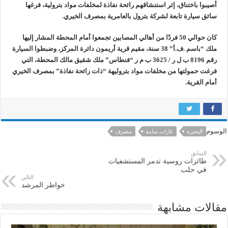
أصيبوا باختناق، إثر استنشاقهم رائحة نفاذة لمخلفات مواد بترولية، فرغها
سائق سيارة تابعة لشركة بترول بالعامرية بمصرف الخيري.
كان حوالي 50 فردًا من أهالي المصابين تجمعوا أمام المحطة المشار إليها
ملك “باسم .ف.أ” 38 سنة، مقيم قرية أريمون دائرة المركز، وضبطوا السيارة
رقم 8196 ب ل ر / 3625 ب م ر “فنطاس” ملك شقيق مالك المحطة، التي
فرغت حمولتها من مخلفات مواد بتروليهة “ذات رائحة نفاذة” بمصرف الخيري
أمام القرية.
الوسوم
البحيرة
غازات سامة
مصرف
السابق
طائرات روسية تدمر المستشفيات
في حلب
التالي
خواطر المرشد
مقالات مشابهة