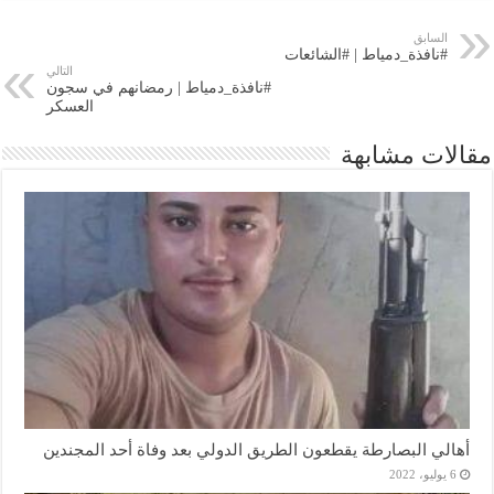
السابق
#نافذة_دمياط | #الشائعات
التالي
#نافذة_دمياط | رمضانهم في سجون
العسكر
مقالات مشابهة
أهالي البصارطة يقطعون الطريق الدولي بعد وفاة أحد المجندين
6 يوليو، 2022