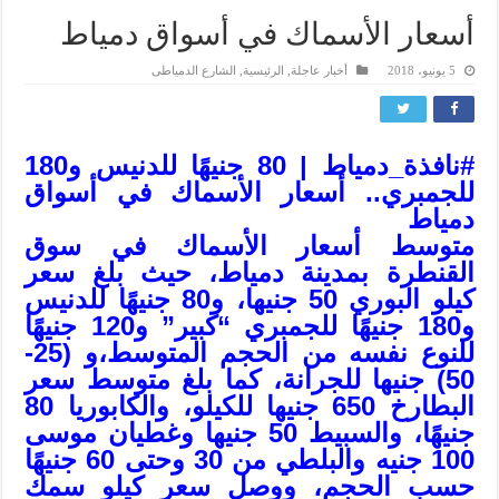
أسعار الأسماك في أسواق دمياط
5 يونيو، 2018
أخبار عاجلة
,
الرئيسية
,
الشارع الدمياطى
#
نافذة_دمياط
| 80 جنيهًا للدنيس و180
للجمبري.. أسعار الأسماك في أسواق
دمياط
متوسط أسعار الأسماك في سوق
القنطرة بمدينة دمياط، حيث بلغ سعر
كيلو البوري 50 جنيها، و80 جنيهًا للدنيس
و180 جنيهًا للجمبري “كبير” و120 جنيهًا
للنوع نفسه من الحجم المتوسط،و (25-
50) جنيها للجرانة، كما بلغ متوسط سعر
البطارخ 650 جنيها للكيلو، والكابوريا 80
جنيهًا، والسبيط 50 جنيها وغطيان موسى
100 جنيه والبلطي من 30 وحتى 60 جنيهًا
حسب الحجم، ووصل سعر كيلو سمك