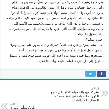
وفي هدوء رهيب، تقدّم حمزة من أبي جهل، ثم استلّ قوسه وهوى به على
رأس أبي جهل فشجّه وأدماه، وقبل أن يفيق الجالسون من الدهشة، صاح
حمزة في أبي جهل: “أتشتم محمدا، وأنا على دينه، أقول ما يقول؟! ألا فردّ
ذلك عليّ إن استطعت”، وفي لحظة نسي الجالسون جميعا الإهانة التي نزلت
بزعيمهم أبي جهل والدم الذي ينزف من رأسه، وشغلتهم تلك الكلمة التي
حاقت بهم كالصاعقة، الكلمة التي أعلن بها حمزة أنه على دين محمد يرى ما
يراه، ويقول ما يقوله.
أحمزة يسلم؟
أجل أسلم حمزة، وأعلن على الملأ الأمر الذي كان يطوي عليه صدره، وترك
الجمع الذاهل يجترّ خيبة أمله، وأبا جهل يلعق دماءه النازفة من رأسه
المشجوج، ومدّ حمزة يمينه مرّة أخرى إلى قوسه فثبتها فوق كتفه، واستقبل
الطريق إلى داره في خطواته الثابتة، وبأسه الشديد.
السابق
شركة كهرباء دمياط تعلن عن قطع
الكهرباء للصيانة في خط منطقة
المطار بكفر البطيخ
التالي
‏«ياربُ سلّم أُمَّـتي»