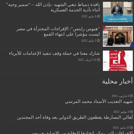
نافذة دمياط تنعي الشهيد -بإذن الله – “سمير وجيه”
أثناء تأدية الخدمة العسكرية
8 مايو، 2022
“هيومن رايتس”: الإفراجات المجتزأة في مصر
ليست مؤشرا على انتهاء القمع
5 مايو، 2022
شارك معنا في حملة وقف تنفيذ الإعدامات للأبرياء
24 أبريل، 2022
أخبار محلية
6 مارس، 2023
شهيد التعذيب الأستاذ محمد المرسي
6 يوليو، 2022
أهالي البصارطة يقطعون الطريق الدولي بعد وفاة أحد المجندين
23 مايو، 2022
الإجراءات التي يمكن اتخاذها للوقاية من الإصابة بفيروس