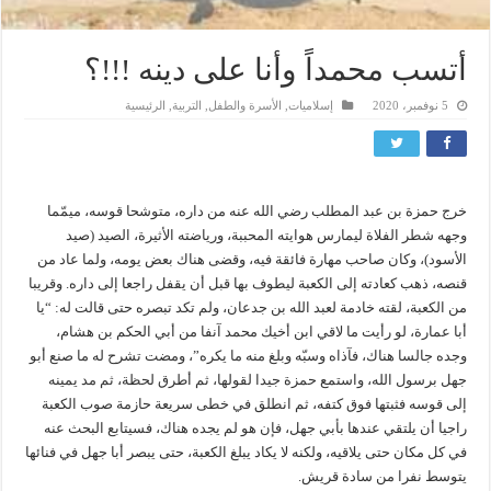
أتسب محمداً وأنا على دينه !!!؟
5 نوفمبر، 2020
إسلاميات
,
الأسرة والطفل
,
التربية
,
الرئيسية
خرج حمزة بن عبد المطلب رضي الله عنه من داره، متوشحا قوسه، ميمّما
وجهه شطر الفلاة ليمارس هوايته المحببة، ورياضته الأثيرة، الصيد (صيد
الأسود)، وكان صاحب مهارة فائقة فيه، وقضى هناك بعض يومه، ولما عاد من
قنصه، ذهب كعادته إلى الكعبة ليطوف بها قبل أن يقفل راجعا إلى داره. وقريبا
من الكعبة، لقته خادمة لعبد الله بن جدعان، ولم تكد تبصره حتى قالت له: “يا
أبا عمارة، لو رأيت ما لاقي ابن أخيك محمد آنفا من أبي الحكم بن هشام،
وجده جالسا هناك، فآذاه وسبّه وبلغ منه ما يكره”، ومضت تشرح له ما صنع أبو
جهل برسول الله، واستمع حمزة جيدا لقولها، ثم أطرق لحظة، ثم مد يمينه
إلى قوسه فثبتها فوق كتفه، ثم انطلق في خطى سريعة حازمة صوب الكعبة
راجيا أن يلتقي عندها بأبي جهل، فإن هو لم يجده هناك، فسيتابع البحث عنه
في كل مكان حتى يلاقيه، ولكنه لا يكاد يبلغ الكعبة، حتى يبصر أبا جهل في فنائها
يتوسط نفرا من سادة قريش.