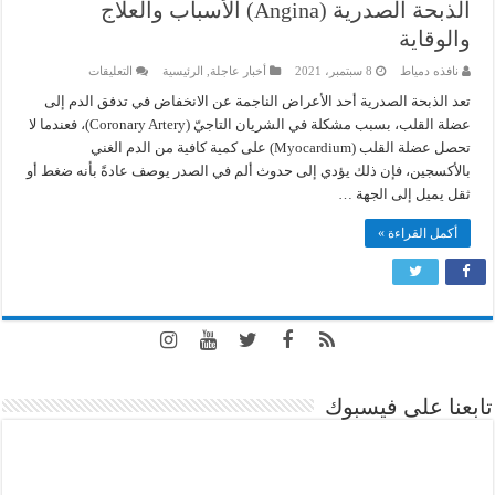
الذبحة الصدرية (Angina) الأسباب والعلاج
والوقاية
على
نافذه دمياط
8 سبتمبر، 2021
أخبار عاجلة
,
الرئيسية
التعليقات
الذبحة
الصدرية
تعد الذبحة الصدرية أحد الأعراض الناجمة عن الانخفاض في تدفق الدم إلى
(Angina)
عضلة القلب، بسبب مشكلة في الشريان التاجيّ (Coronary Artery)، فعندما لا
الأسباب
والعلاج
تحصل عضلة القلب (Myocardium) على كمية كافية من الدم الغني
والوقاية
مغلقة
بالأكسجين، فإن ذلك يؤدي إلى حدوث ألم في الصدر يوصف عادةً بأنه ضغط أو
ثقل يميل إلى الجهة …
أكمل القراءة »
تابعنا على فيسبوك