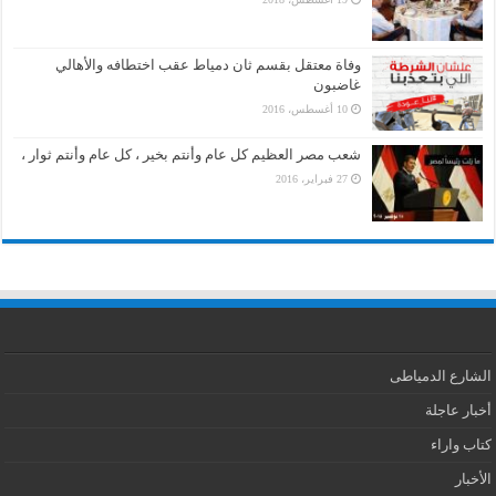
وفاة معتقل بقسم ثان دمياط عقب اختطافه والأهالي
غاضبون
10 أغسطس، 2016
شعب مصر العظيم كل عام وأنتم بخير ، كل عام وأنتم ثوار ،
27 فبراير، 2016
الشارع الدمياطى
أخبار عاجلة
كتاب واراء
الأخبار