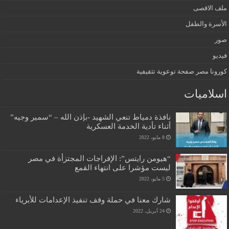
ملف الاقصى
الأسرة والطفل
صور
فيديو
كورونا مصر صفحة توعوية تثقيفية
اسلاميات
نافذة دمياط تنعي الشهيد -بإذن الله – “سمير وجيه”
أثناء تأدية الخدمة العسكرية
8 مايو، 2022
“هيومن رايتس”: الإفراجات المجتزأة في مصر
ليست مؤشرا على انتهاء القمع
5 مايو، 2022
شارك معنا في حملة وقف تنفيذ الإعدامات للأبرياء
24 أبريل، 2022