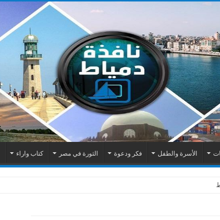
ات
الأسرة والطفل
فكر ودعوة
الثورة في مصر
كتاب واراء
م