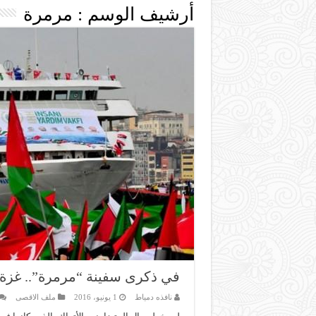
أرشيف الوسم :
مرمرة
في ذكرى سفينة “مرمرة”.. غزة 
نافذه دمياط
1 يونيو، 2016
ملف الاقصى