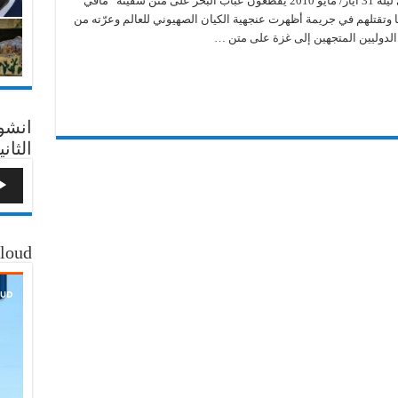
لم يخطر ببال المتضامنين الأتراك، الذين كانوا في ليلة 31 أيار/ مايو 2010 يقطعون عباب البحر على متن سفينة “مافي
سفينة
 وتقتلهم في جريمة أظهرت عنجهية الكيان الصهيوني للعالم وعرّته من
“مرمرة”..
غزة
ن الدوليين المتجهين إلى غزة على متن …
لا
تزال
تحت
الحصار
مغلقة
انشو
الثاني
loud