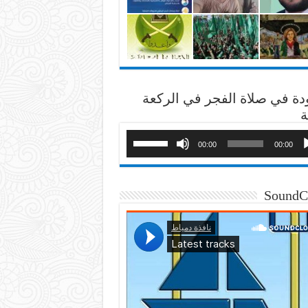
دة في صلاة الفجر في الركعة
ة
00:00
00:00
SoundC