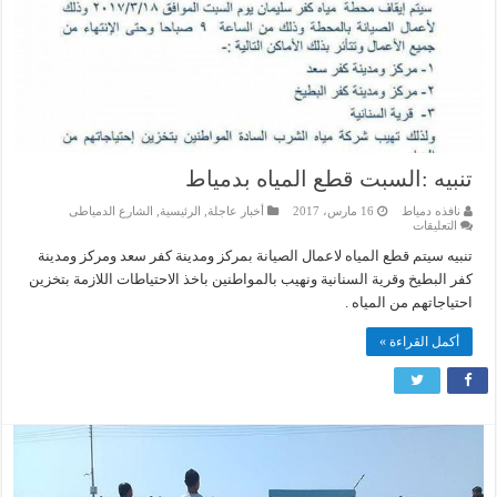
تنبيه :السبت قطع المياه بدمياط
نافذه دمياط
16 مارس، 2017
أخبار عاجلة
,
الرئيسية
,
الشارع الدمياطى
على
التعليقات
تنبيه
:السبت
تنبيه سيتم قطع المياه لاعمال الصيانة بمركز ومدينة كفر سعد ومركز ومدينة
قطع
كفر البطيخ وقرية السنانية ونهيب بالمواطنين باخذ الاحتياطات اللازمة بتخزين
المياه
بدمياط
احتياجاتهم من المياه .
مغلقة
أكمل القراءة »