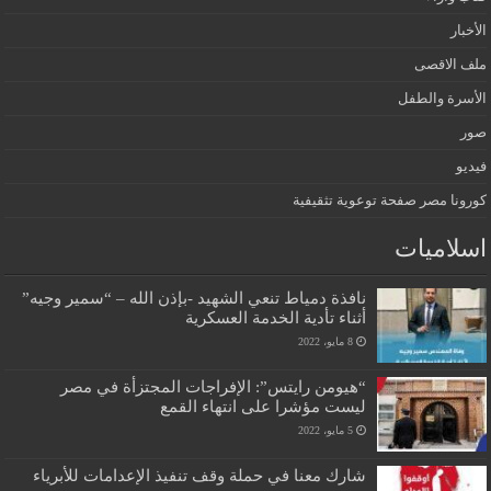
الأخبار
ملف الاقصى
الأسرة والطفل
صور
فيديو
كورونا مصر صفحة توعوية تثقيفية
اسلاميات
نافذة دمياط تنعي الشهيد -بإذن الله – “سمير وجيه”
أثناء تأدية الخدمة العسكرية
8 مايو، 2022
“هيومن رايتس”: الإفراجات المجتزأة في مصر
ليست مؤشرا على انتهاء القمع
5 مايو، 2022
شارك معنا في حملة وقف تنفيذ الإعدامات للأبرياء