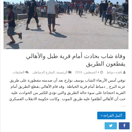
وفاة شاب بحادث أمام قرية طبل والأهالي
يقطعون الطريق
على
نافذه دمياط
4 أغسطس، 2016
الرئيسية
,
الشارع الدمياطى
التعليقات
وفاة
شاب
توفي أمس الأربعاء الشاب يوسف نوارج بعد أن صدمته مقطورة على طريق
بحادث
عزبة البرج _ دمياط أمام قرية الخياطة . وقد قام الأهالي بقطع الطريق أمام
أمام
قرية
القرية احتجاجا على سوء حالة الطريق والتي تؤدي للكثير من الحوادث عليه
طبل
حت أن الأهالي أطلقوا عليه طريق الموت . وكانت حكومة الانقلاب العسكري
والأهالي
يقطعون
…
الطريق
مغلقة
أكمل القراءة »