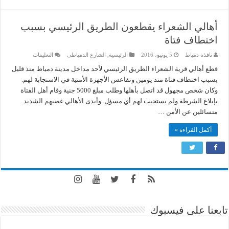
أهالي الشعراء يقطعون الطريق الرئيسي بسبب
اختطاف فتاة
على
نافذه دمياط
5 يونيو، 2016
الرئيسية
,
الشارع الدمياطى
التعليقات
أهالي
الشعراء
قطع أهالي قرية الشعراء الطريق الرئيسي لأحد مداخل مدينة دمياط منذ قليل
يقطعون
بسبب اختطاف فتاة منذ يومين وتقاعس الأجهزة الأمنية في الاستجابة لهم.
الطريق
الرئيسي
وكان شخص مجهول قد اتصل بأهلها وطلب مبلغ 5000 جنية وقام أهل الفتاة
بسبب
بإبلاغ الشرطة ولم يستجيب لهم أي مسؤل. وأبدى الأهالي غضبهم الشديد
اختطاف
فتاة
متسائلين عن الأمن …
مغلقة
أكمل القراءة »
تابعنا على فيسبوك