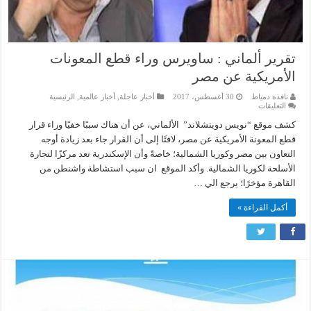
تقرير ألماني : ساويرس وراء قطع المعونات
الأمريكية عن مصر
نافذه دمياط
30 أغسطس، 2017
أخبار عاجلة
,
أخبار عالمية
,
الرئيسية
على
التعليقات
تقرير
ألماني
كشف موقع “نويس دويتشلاند” الألماني، عن أن هناك سببًا خفيًا وراء قرار
:
قطع المعونة الأمريكية عن مصر، لافتًا إلى أن القرار جاء بعد زيادة أوجه
ساويرس
وراء
التعاون بين مصر وكوريا الشمالية؛ خاصةً وأن الإسكندرية تعد مركزًا لتجارة
قطع
المعونات
الأسلحة لكوريا الشمالية. وأكد الموقع ان سبب استشاطة واشنطن من
الأمريكية
القاهرة مؤخرًا؛ يرجع الي …
عن
مصر
مغلقة
أكمل القراءة »