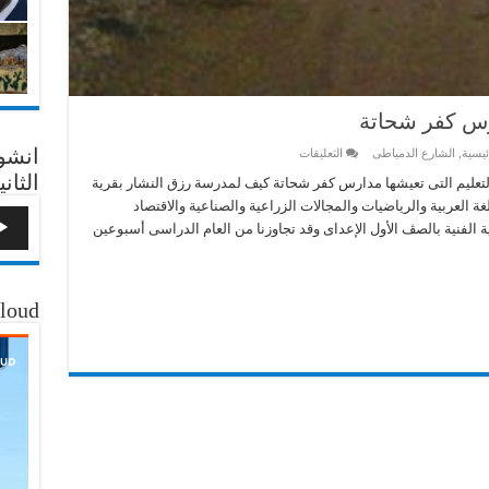
رس كفر شحاتة
انشو
على
ئيسية
,
الشارع الدمياطى
التعليقات
فوضى
الثاني
التعليم
تعليم التى تعيشها مدارس كفر شحاتة كيف لمدرسة رزق النشار بقرية
التى
العربية والرياضيات والمجالات الزراعية والصناعية والاقتصاد
تعيشها
مدارس
بية الفنية بالصڤ الأول الإعداى وقد تجاوزنا من العام الدراسى أسبوعين
كفر
شحاتة
مغلقة
loud