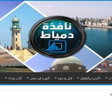
ات
الأسرة والطفل
فكر ودعوة
الثورة في مصر
كتاب واراء
م