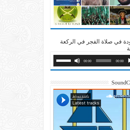
دة في صلاة الفجر في الركعة
ة
00:00
00:00
SoundC