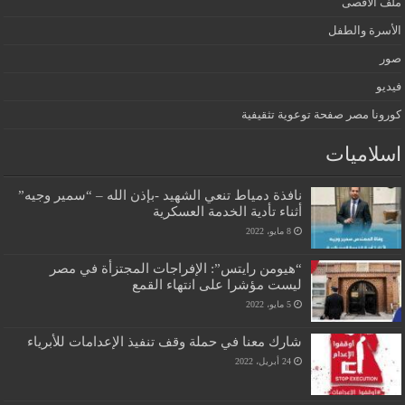
ملف الاقصى
الأسرة والطفل
صور
فيديو
كورونا مصر صفحة توعوية تثقيفية
اسلاميات
نافذة دمياط تنعي الشهيد -بإذن الله – “سمير وجيه”
أثناء تأدية الخدمة العسكرية
8 مايو، 2022
“هيومن رايتس”: الإفراجات المجتزأة في مصر
ليست مؤشرا على انتهاء القمع
5 مايو، 2022
شارك معنا في حملة وقف تنفيذ الإعدامات للأبرياء
24 أبريل، 2022