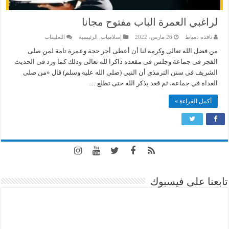
لراغبي العمرة الباب مفتوح مجانا
على
نافذه دمياط
26 مارس، 2022
إسلاميات
,
الرئيسية
التعليقات
لراغبي
العمرة
من فضل الله تعالى وكرمه لنا أن أعطى أجر حجة وعمرة تامة لمن صلى
الباب
الفجر فى جماعة وجلس فى مقعده ذاكرا لله تعالى وذلك كما ورد فى الحديث
مفتوح
مجانا
الشريف فى سنن الترمذى أن النبي (صلى الله عليه وسلم) قال «من صلى
مغلقة
الغداة في جماعة، ثم قعد يذكر الله حتى تطلع …
أكمل القراءة »
تابعنا على فيسبوك