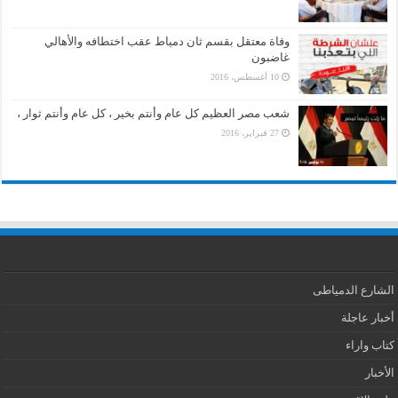
وفاة معتقل بقسم ثان دمياط عقب اختطافه والأهالي
غاضبون
10 أغسطس، 2016
شعب مصر العظيم كل عام وأنتم بخير ، كل عام وأنتم ثوار ،
27 فبراير، 2016
الشارع الدمياطى
أخبار عاجلة
كتاب واراء
الأخبار