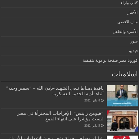
كتاب واراء
الأخبار
ملف الاقصى
الأسرة والطفل
صور
فيديو
كورونا مصر صفحة توعوية تثقيفية
اسلاميات
نافذة دمياط تنعي الشهيد -بإذن الله – “سمير وجيه”
أثناء تأدية الخدمة العسكرية
8 مايو، 2022
“هيومن رايتس”: الإفراجات المجتزأة في مصر
ليست مؤشرا على انتهاء القمع
5 مايو، 2022
شارك معنا في حملة وقف تنفيذ الإعدامات للأبرياء