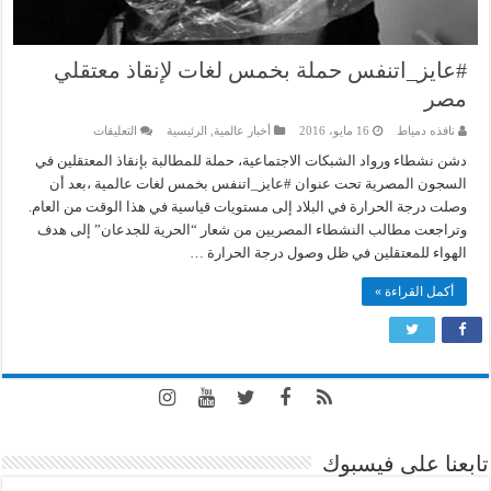
#عايز_اتنفس حملة بخمس لغات لإنقاذ معتقلي
مصر
على
نافذه دمياط
16 مايو، 2016
أخبار عالمية
,
الرئيسية
التعليقات
#عايز_اتنفس
حملة
دشن نشطاء ورواد الشبكات الاجتماعية، حملة للمطالبة بإنقاذ المعتقلين في
بخمس
السجون المصرية تحت عنوان #عايز_اتنفس بخمس لغات عالمية ،بعد أن
لغات
لإنقاذ
وصلت درجة الحرارة في البلاد إلى مستويات قياسية في هذا الوقت من العام.
معتقلي
وتراجعت مطالب النشطاء المصريين من شعار “الحرية للجدعان” إلى هدف
مصر
مغلقة
الهواء للمعتقلين في ظل وصول درجة الحرارة …
أكمل القراءة »
تابعنا على فيسبوك