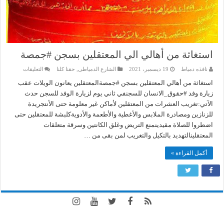
استغاثة من أهالي الي المعتقلين بسجن #جمصة
على
نافذه دمياط
19 ديسمبر، 2021
الشارع الدمياطى
,
حقنا كلنا
التعليقات
استغاثة
من
استغاثة من أهالي المعتقلين بسجن #جمصةالمعتقلين يعانون الويلات عقب
أهالي
زيارة وفد #حقوق_الانسان للسجنفي ثاني يوم لزيارة الوفد للسجن حدث
الي
المعتقلين
الآتي:تغريب العشرات من المعتقلين لأماكن غير معلومة حتى الأنتجريدة
بسجن
للزنازين ومصادرة الملابس والأغطية والأطعمة والأدويةكلبشة للمعتقلين حتى
#جمصة
مغلقة
اضطروا للصلاة مقيدينمنع التريض وغلق الكانتين وسرقة متعلقات
المعتقلينالتهديد بالتكيل والتغريب لمن بقى من …
أكمل القراءة »