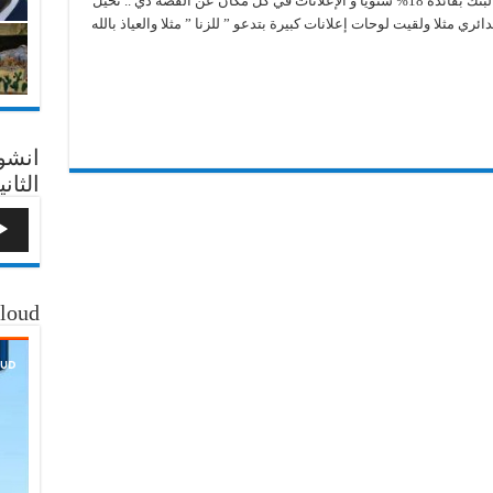
بمناسبة ” دعوة الشعب للادخار والاستثمار ” في البنك بفائدة 18% سنوياً و الإعلانات في كل مكان عن القصة دي .. تخيل
ال
ي مثلا ولقيت لوحات إعلانات كبيرة بتدعو ” للزنا ” مثلا والعياذ بالله
18%
الفائدة
للشهادات
الادخارية
المعلن
عنها
أيه
؟
مغلقة
انشو
الثاني
loud