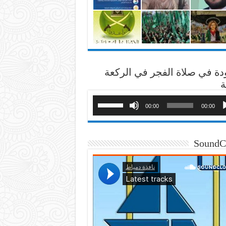
دة في صلاة الفجر في الركعة
ة
00:00
00:00
SoundC