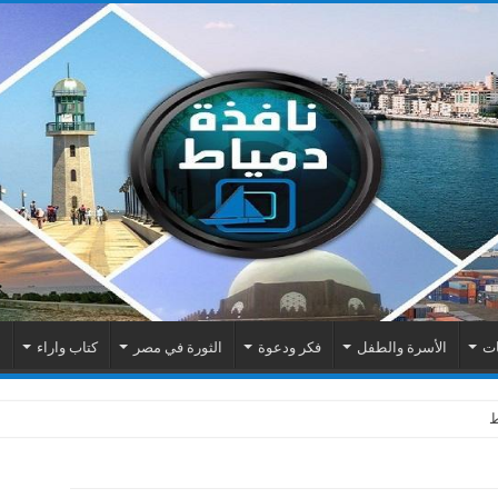
ات
الأسرة والطفل
فكر ودعوة
الثورة في مصر
كتاب واراء
م