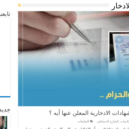
ادخار
تابع
جديد
على
اميات
,
الشارع الدمياطى
التعليقات
بالبلدي
قصة