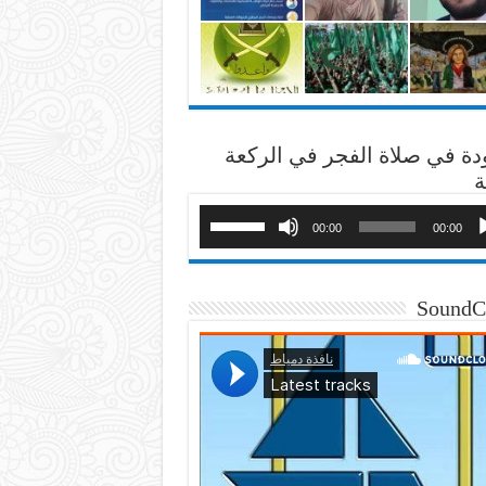
دة في صلاة الفجر في الركعة
ة
00:00
00:00
SoundC