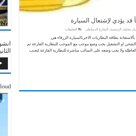
قد يؤدي لإشتعال السيارة
على
بار محلية
,
الرئيسية
,
الشارع الدمياطى
التعليقات
نصيحه
إلي
استعانة بطاقة البطاريات الاخرىالسيارة الزرقاء هي
كل
انشو
 الشحن او التشغيل يجب وضع موجب مع الموجب للبطارية الفارغة ثم
سائق
سيارة
الثاني
لعاطلة ولا يجب وضعه على السالب مباشرة للبطارية الفارغة لتجنب
خطأ
قد
يؤدي
لإشتعال
السيارة
مغلقة
loud