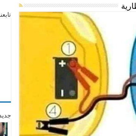
رية
تابع
جديد