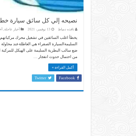
نصيحه إلي كل سائق سيارة خطأ 
نافذه دمياط
13 نوفمبر، 2021
أخبار عاجلة
,
أخ
يخطأ اغلب السائقين في تشغيل محرك مركباتهم بأل
السليمةالسيارة الصفراء هي العاطلةعند محاولة
ضع سالب البطرية السليمة على الهيكل للمركبة ا
من احتمال حدوث انفجار …
أكمل القراءة »
Twitter
Facebook