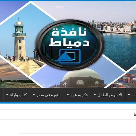
ات
الأسرة والطفل
فكر ودعوة
الثورة في مصر
كتاب واراء
م