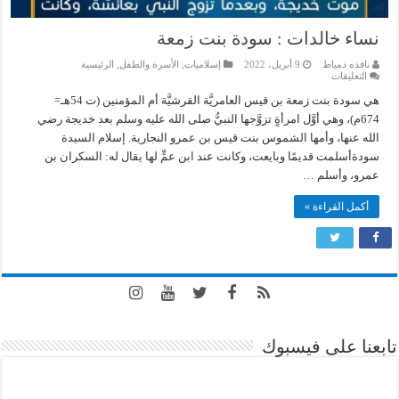
نساء خالدات : سودة بنت زمعة
نافذه دمياط
9 أبريل، 2022
إسلاميات
,
الأسرة والطفل
,
الرئيسية
على
التعليقات
نساء
خالدات
هي سودة بنت زمعة بن قيس العامريَّة القرشيَّة أم المؤمنين (ت 54هـ=
:
674م)، وهي أوَّل امرأةٍ تزوَّجها النبيُّ صلى الله عليه وسلم بعد خديجة رضي
سودة
بنت
الله عنها، وأمها الشموس بنت قيس بن عمرو النجارية. إسلام السيدة
زمعة
مغلقة
سودةأسلمت قديمًا وبايعت، وكانت عند ابن عمٍّ لها يقال له: السكران بن
عمرو، وأسلم …
أكمل القراءة »
تابعنا على فيسبوك