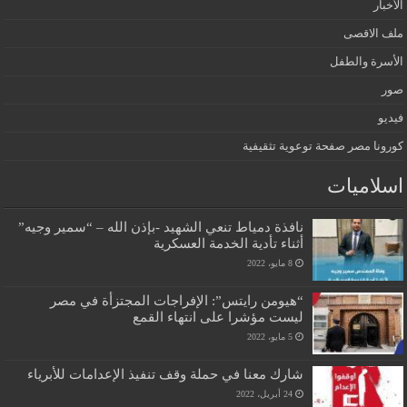
الأخبار
ملف الاقصى
الأسرة والطفل
صور
فيديو
كورونا مصر صفحة توعوية تثقيفية
اسلاميات
نافذة دمياط تنعي الشهيد -بإذن الله – “سمير وجيه”
أثناء تأدية الخدمة العسكرية
8 مايو، 2022
“هيومن رايتس”: الإفراجات المجتزأة في مصر
ليست مؤشرا على انتهاء القمع
5 مايو، 2022
شارك معنا في حملة وقف تنفيذ الإعدامات للأبرياء
24 أبريل، 2022