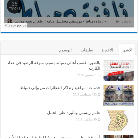
الأشهر
الأخيرة
تعليقات
الوسوم
بالصور ..غضب أهالي دمياط بسبب سرقة الرصيد في عداد
الكارت
1 سبتمبر، 2016
خدمات : مواعيد وتذاكر القطارات من وإلى دمياط
22 أغسطس، 2019
عامل ريسس وتأثيره على الحمل
19 نوفمبر، 2016
أمير قطر على تويتر: نقف مع تركيا لوقوفها مع قضايا الأمة