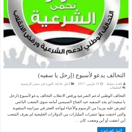
التحالف يدعو لأسبوع (إرحل يا سفيه)
نافذه دمياط
24 مارس، 2017
أخبار عاجلة
,
الثورة في مصر
,
الرئيسية
على
التعليقات
التحالف
يدعو
التحالف الوطني لدعم الشرعية ورفض الانقلاب التحالف يدعو لأسبوع (ارحل
لأسبوع
يا سفيه) لم يجد السفيه عبد الفتاح السيسي أمامه سوى الشعب البائس
(إرحل
يا
ليفرض عليه مزيدا من الرسوم والأعباء ليواجه العجز في ميزانيته المثقوبة
سفيه)
والتي اختفت منها عشرات المليارات من الدولارات الخليجية لم يعرف الشعب
مغلقة
أين انفقت أو أين وضعت. كان …
أكمل القراءة »