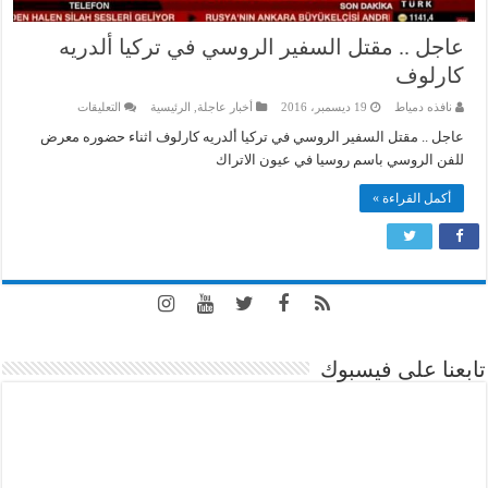
عاجل .. مقتل السفير الروسي في تركيا ألدريه
كارلوف
على
نافذه دمياط
19 ديسمبر، 2016
أخبار عاجلة
,
الرئيسية
التعليقات
عاجل
..
عاجل .. مقتل السفير الروسي في تركيا ألدريه كارلوف اثناء حضوره معرض
مقتل
للفن الروسي باسم روسيا في عيون الاتراك
السفير
الروسي
في
أكمل القراءة »
تركيا
ألدريه
كارلوف
مغلقة
تابعنا على فيسبوك