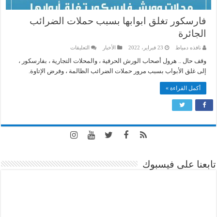
فارسكور تغلق ابوابها بسبب حملات الضرائب
الجائرة
على
نافذه دمياط
23 فبراير، 2022
الأخبار
التعليقات
فارسكور
تغلق
وقف حال .. هرول أصحاب الورش الحرفية ، والمحلات التجارية ، بفارسكور ،
ابوابها
إلى غلق الأبواب بسبب مرور حملات الضرائب الظالمة ، وفرض الإتاوة.
بسبب
حملات
الضرائب
أكمل القراءة »
الجائرة
مغلقة
تابعنا على فيسبوك