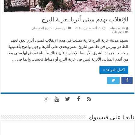
الإنقلاب يهدم مبنى أثريا بعزبة البرج
نافذه دمياط
22 أغسطس، 2016
الرئيسية
,
الشارع الدمياطى
على
التعليقات
الإنقلاب
يهدم
تشهد مدينة عزبة البرج كارثة تمثلت في هدم الإنقلاب لمبنى أثري يعود لعهد
مبنى
الظاهر بيبرس في طمس لتاريخ مصر وتعدي على آثارها وجهل واضح بأهميتها.
أثريا
بعزبة
وبحسب جريدة الشرق الأوسط الإخبارية فإن هناك مأساة تعرض لها مبنى يعد
البرج
من أقدم المبانى الأثرية ليس فى عزبة البرج أو دمياط فحسب وإنما فى …
مغلقة
أكمل القراءة »
تابعنا على فيسبوك