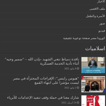
الأخبار
ملف الاقصى
الأسرة والطفل
صور
فيديو
كورونا مصر صفحة توعوية تثقيفية
اسلاميات
نافذة دمياط تنعي الشهيد -بإذن الله – “سمير وجيه”
أثناء تأدية الخدمة العسكرية
8 مايو، 2022
“هيومن رايتس”: الإفراجات المجتزأة في مصر
ليست مؤشرا على انتهاء القمع
5 مايو، 2022
شارك معنا في حملة وقف تنفيذ الإعدامات للأبرياء
24 أبريل، 2022