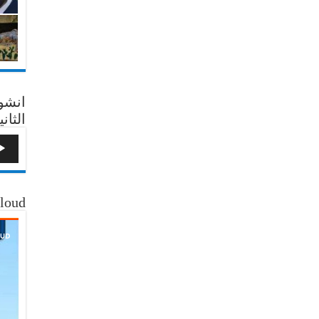
انشو
الثاني
loud