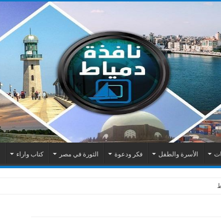
ات
الأسرة والطفل
فكر ودعوة
الثورة في مصر
كتاب واراء
م