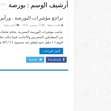
أرشيف الوسم :
بورصة
تراجع مؤشرات البورصة.. ورأس المال ا
نافذه دمياط
25 سبتمبر، 2016
أخبار محلية
تباينت مؤشرات البورصة المصرية، بختام تعاملات 
من المتعاملين المصريين والأجانب، فيما مالت 
اليوم 1.5 مليار جنيه ليغلق عند مستوى 405,711 مليار جنيه. وتراجع مؤشر إيجى إكس 30″ بنسبة 0.12%، وارتفع …
أكمل القراءة »
Twitter
Facebook