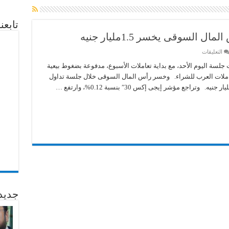
تابع
لسوقى يخسر 1.5مليار جنيه
على
التعليقات
تراجع
مؤشرات
جلسة اليوم الأحد، مع بداية تعاملات الأسبوع، مدفوعة بضغوط بيعية
البورصة..
تعاملات العرب للشراء. وخسر رأس المال السوقى خلال جلسة تداول
ورأس
المال
السوقى
يخسر
1.5مليار
جنيه
مغلقة
جديد