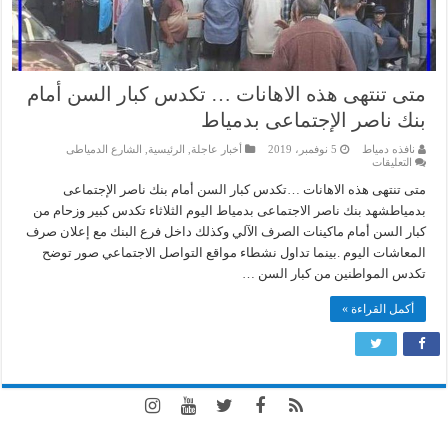
متى تنتهى هذه الاهانات … تكدس كبار السن أمام
بنك ناصر الإجتماعى بدمياط
نافذه دمياط
5 نوفمبر، 2019
أخبار عاجلة
,
الرئيسية
,
الشارع الدمياطى
على
التعليقات
متى
تنتهى
متى تنتهى هذه الاهانات …تكدس كبار السن أمام بنك ناصر الإجتماعى
هذه
بدمياطشهد بنك ناصر الاجتماعى بدمياط اليوم الثلاثاء تكدس كبير وزحام من
الاهانات
…
كبار السن أمام ماكينات الصرف الآلي وكذلك داخل فرع البنك مع إعلان صرف
تكدس
كبار
المعاشات اليوم .بينما تداول نشطاء مواقع التواصل الاجتماعي صور توضح
السن
تكدس المواطنين من كبار السن …
أمام
بنك
ناصر
أكمل القراءة »
الإجتماعى
بدمياط
مغلقة