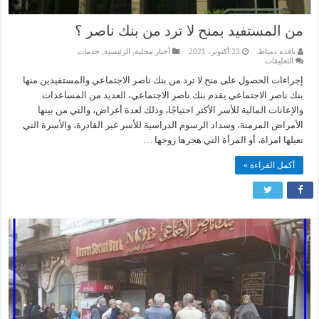
من المستفيد بمنح لا ترد من بنك ناصر ؟
نافذه دمياط
23 أكتوبر، 2021
أخبار محلية
,
الرئيسية
,
خدمات
على
التعليقات
من
المستفيد
إجراءات الحصول على منح لا ترد من بنك ناصر الاجتماعي والمستفيدين منها
بمنح
بنك ناصر الاجتماعي يقدم بنك ناصر الاجتماعي، العديد من المساعدات
لا
ترد
والإعانات المالية للأسر الأكثر احتياجًا، وذلك لعدة أغراض، والتي من بينها
من
الأمراض المزمنة، وسداد الرسوم الدراسية للأسر غير القادرة، والأسرة التي
بنك
ناصر
تعيلها امراة، أو المرأة التي هجرها زوجها …
؟
مغلقة
أكمل القراءة »