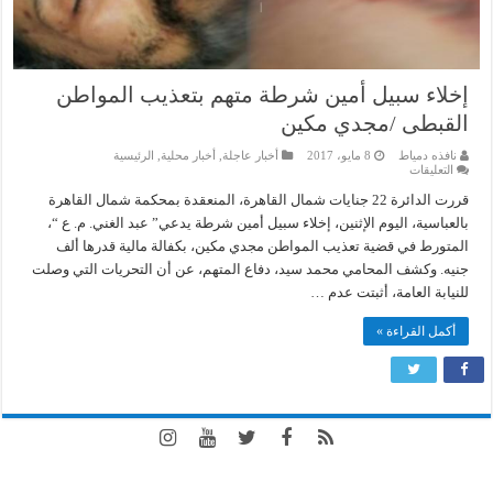
إخلاء سبيل أمين شرطة متهم بتعذيب المواطن
القبطى /مجدي مكين
نافذه دمياط
8 مايو، 2017
أخبار عاجلة
,
أخبار محلية
,
الرئيسية
على
التعليقات
إخلاء
سبيل
قررت الدائرة 22 جنايات شمال القاهرة، المنعقدة بمحكمة شمال القاهرة
أمين
بالعباسية، اليوم الإثنين، إخلاء سبيل أمين شرطة يدعي” عبد الغني. م. ع “،
شرطة
متهم
المتورط في قضية تعذيب المواطن مجدي مكين، بكفالة مالية قدرها ألف
بتعذيب
جنيه. وكشف المحامي محمد سيد، دفاع المتهم، عن أن التحريات التي وصلت
المواطن
القبطى
للنيابة العامة، أثبتت عدم …
/
مجدي
مكين
أكمل القراءة »
مغلقة