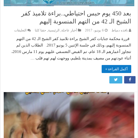
بعد 450 يوم حبس احتياطي..براءة تلاميذ كفر
الشيخ الـ 42 من التهم المنسوبة إليهم
على
نافذه دمياط
6 يونيو، 2017
أخبار عاجلة
,
الرئيسية
,
حقنا كلنا
التعليقات
بعد
450
قررة محكمة جنايات كفر الشيخ براءة تلاميذ كفر الشيخ الـ 42 من التهم
يوم
المنسوبة إليهم، وذلك في جلسة الإثنين 5 يونيو 2017. الطلاب الذين لم
حبس
احتياطي..ب
تتجاوز أعمارهم الـ 18 عام، تم القبض التعسفي عليهم يوم 11 مارس 2016،
تلاميذ
أثناء عودتهم من مصيف بمدينة بلطيم، ووجهت لهم تهم قلب …
كفر
الشيخ
الـ
أكمل القراءة »
42
من
التهم
المنسوبة
إليهم
مغلقة