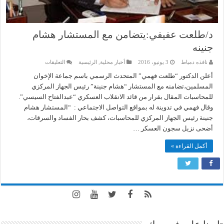
د/طلعت عفيفي:يتضامن مع المستشار هشام
جنينه
على
نافذه دمياط
3 يونيو، 2016
أخبار محلية
,
الرئيسية
التعليقات
د/
طلعت
أعلن الدكتور “طلعت فهمي” المتحدث الرسمي باسم جماعة الإخوان
عفيفي:يتضامن
المسلمين،تضامنه مع المستشار “هشام جنينة” رئيس الجهاز المركزي
مع
المستشار
للمحاسبات المقال بقرار من قائد الانقلاب العسكري “عبدالفتاح السيسي”.
هشام
وقال فهمي في تدوينة له بمواقع التواصل الاجتماعي : “المستشار هشام
جنينه
مغلقة
جنينة رئيس الجهاز المركزي للمحاسبات، كشف بحار الفساد والسرقات،
أضحى نزيل سجون العسكر …
أكمل القراءة »