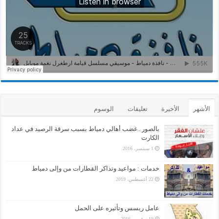
الأشهر
الأخيرة
تعليقات
الوسوم
بالصور ..غضب أهالي دمياط بسبب سرقة الرصيد في عداد
الكارت
1 سبتمبر، 2016
خدمات : مواعيد وتذاكر القطارات من وإلى دمياط
22 أغسطس، 2019
عامل ريسس وتأثيره على الحمل
19 نوفمبر، 2016