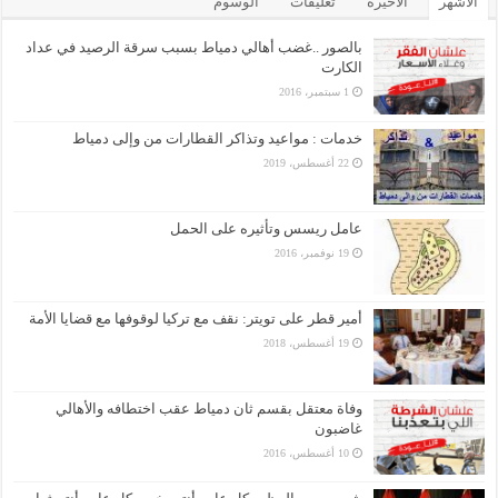
الأشهر
الأخيرة
تعليقات
الوسوم
بالصور ..غضب أهالي دمياط بسبب سرقة الرصيد في عداد
الكارت
1 سبتمبر، 2016
خدمات : مواعيد وتذاكر القطارات من وإلى دمياط
22 أغسطس، 2019
عامل ريسس وتأثيره على الحمل
19 نوفمبر، 2016
أمير قطر على تويتر: نقف مع تركيا لوقوفها مع قضايا الأمة
19 أغسطس، 2018
وفاة معتقل بقسم ثان دمياط عقب اختطافه والأهالي
غاضبون
10 أغسطس، 2016