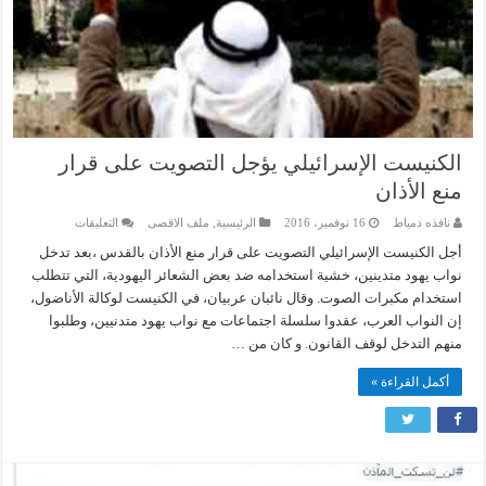
الكنيست الإسرائيلي يؤجل التصويت على قرار
منع الأذان
على
نافذه دمياط
16 نوفمبر، 2016
الرئيسية
,
ملف الاقصى
التعليقات
الكنيست
الإسرائيلي
أجل الكنيست الإسرائيلي التصويت على قرار منع الأذان بالقدس ،بعد تدخل
يؤجل
نواب يهود متدينين، خشية استخدامه ضد بعض الشعائر اليهودية، التي تتطلب
التصويت
على
استخدام مكبرات الصوت. وقال نائبان عربيان، في الكنيست لوكالة الأناضول،
قرار
إن النواب العرب، عقدوا سلسلة اجتماعات مع نواب يهود متدنيين، وطلبوا
منع
الأذان
منهم التدخل لوقف القانون. و كان من …
مغلقة
أكمل القراءة »