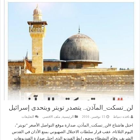
لن_تسكت_المآذن.. يتصدر تويتر ويتحدى إسرائيل
على
نافذه دمياط
15 نوفمبر، 2016
الرئيسية
,
ملف الاقصى
التعليقات
لن_تسكت_المآذ
يتصدر
احتل هاشتاج #لن_تسكت_المآذن، صدارة موقع التواصل الأصغر “تويتر”،
تويتر
اليوم الثلاثاء، عقب قرار سلطات الاحتلال الصهيوني بمنع الأذان في القدس
ويتحدى
إسرائيل
الشريف. وقام النشطاء بوضع رابط الفيديو الذي احتل صدارة الفيديوهات