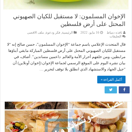
الإخوان المسلمون: لا مستقبل للكيان الصهيوني
المحتل على أرض فلسطين
نافذه دمياط
16 مايو، 2022
الرئيسية
,
فكر ودعوة
,
ملف الاقصى
على
التعليقات
الإخوان
المسلمون:
قال المتحدث الإعلامي باسم جماعة “الإخوان المسلمون”، حسن صالح إنه “لا
لا
مستقبل للكيان الصهيوني المحتل على أرض فلسطين المباركة مابقي أبناؤها
مستقبل
للكيان
مرابطين، ومن خلفهم أحرار الأمة والعالم داعمين مساندين”. أضاف، في
الصهيوني
بيان نشره اليوم على الموقع الرسمي لجماعة الإخوان (إخوان أونلاين) أن
المحتل
على
“جيل الجهاد والاستشهاد الذي انطلق بلا توقف لتحرير …
أرض
فلسطين
مغلقة
أكمل القراءة »