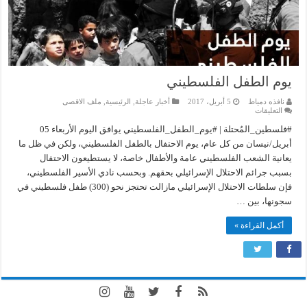
يوم الطفل الفلسطيني
نافذه دمياط
5 أبريل، 2017
أخبار عاجلة
,
الرئيسية
,
ملف الاقصى
على
التعليقات
يوم
الطفل
#فلسطين_المُحتلة | #يوم_الطفل_الفلسطيني يوافق اليوم الأربعاء 05
الفلسطيني
أبريل/نيسان من كل عام، يوم الاحتفال بالطفل الفلسطيني، ولكن في ظل ما
مغلقة
يعانية الشعب الفلسطيني عامة والأطفال خاصة، لا يستطيعون الاحتفال
بسبب جرائم الاحتلال الإسرائيلي بحقهم. وبحسب نادي الأسير الفلسطيني،
فإن سلطات الاحتلال الإسرائيلي مازالت تحتجز نحو (300) طفل فلسطيني في
سجونها، بين …
أكمل القراءة »