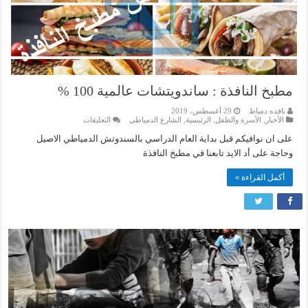
مطبخ النافذة : ساندويتشات عالمية 100 %
نافذه دمياط
29 أغسطس، 2019
على
الأخبار
,
الأسرة والطفل
,
الرئيسية
,
الشارع الدمياطى
التعليقات
مطبخ
النافذة
على ان نوافيكم قبل بداية العام الدراسي بالسندوتش الدمياطي الاصيل
:
وحاجة على أد الايد تابعنا في مطبخ النافذة
ساندويتشات
عالمية
100
أكمل القراءة »
%
مغلقة