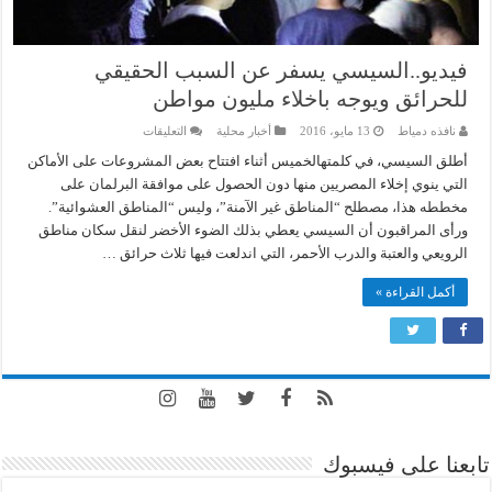
فيديو..السيسي يسفر عن السبب الحقيقي
للحرائق ويوجه باخلاء مليون مواطن
على
نافذه دمياط
13 مايو، 2016
أخبار محلية
التعليقات
فيديو..السيسي
يسفر
أطلق السيسي، في كلمتهالخميس أثناء افتتاح بعض المشروعات على الأماكن
عن
التي ينوي إخلاء المصريين منها دون الحصول على موافقة البرلمان على
السبب
الحقيقي
مخططه هذا، مصطلح “المناطق غير الآمنة”، وليس “المناطق العشوائية”.
للحرائق
ورأى المراقبون أن السيسي يعطي بذلك الضوء الأخضر لنقل سكان مناطق
ويوجه
باخلاء
الرويعي والعتبة والدرب الأحمر، التي اندلعت فيها ثلاث حرائق …
مليون
مواطن
مغلقة
أكمل القراءة »
تابعنا على فيسبوك