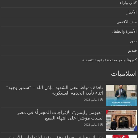
كتاب واراء
الأخبار
ملف الاقصى
الأسرة والطفل
صور
فيديو
كورونا مصر صفحة توعوية تثقيفية
اسلاميات
نافذة دمياط تنعي الشهيد -بإذن الله – “سمير وجيه”
أثناء تأدية الخدمة العسكرية
8 مايو، 2022
“هيومن رايتس”: الإفراجات المجتزأة في مصر
ليست مؤشرا على انتهاء القمع
5 مايو، 2022
شارك معنا في حملة وقف تنفيذ الإعدامات للأبرياء